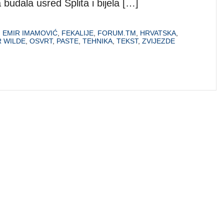
budala usred Splita i bijela […]
,
EMIR IMAMOVIĆ
,
FEKALIJE
,
FORUM.TM
,
HRVATSKA
,
 WILDE
,
OSVRT
,
PASTE
,
TEHNIKA
,
TEKST
,
ZVIJEZDE