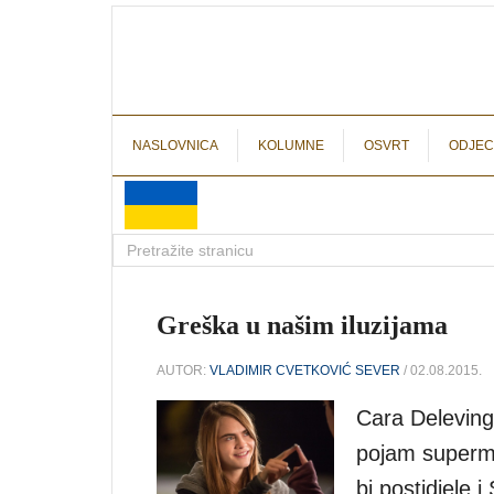
NASLOVNICA
KOLUMNE
OSVRT
ODJEC
Greška u našim iluzijama
AUTOR:
VLADIMIR CVETKOVIĆ SEVER
/ 02.08.2015.
Cara Deleving
pojam supermo
bi postidjele 