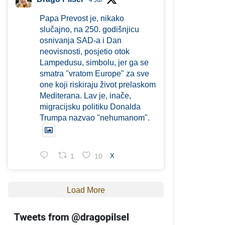
4 Jul
Papa Prevost je, nikako
slučajno, na 250. godišnjicu
osnivanja SAD-a i Dan
neovisnosti, posjetio otok
Lampedusu, simbolu, jer ga se
smatra "vratom Europe" za sve
one koji riskiraju život prelaskom
Mediterana. Lav je, inače,
migracijsku politiku Donalda
Trumpa nazvao "nehumanom".
1
10
X
Load More