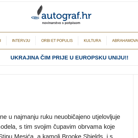
I
INTERVJU
ORBI ET POPULIS
KULTURA
ABRAHAMOVA
UKRAJINA ČIM PRIJE U EUROPSKU UNIJU!!
ne u najmanju ruku neuobičajeno utjelovljuje
dela, s tim svojim čupavim obrvama koje
i Stipu Mesića, a kamoli Brooke Shields, i s