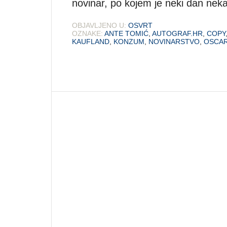
novinar, po kojem je neki dan neka 
OBJAVLJENO U:
OSVRT
OZNAKE:
ANTE TOMIĆ
,
AUTOGRAF.HR
,
COPY
KAUFLAND
,
KONZUM
,
NOVINARSTVO
,
OSCAR