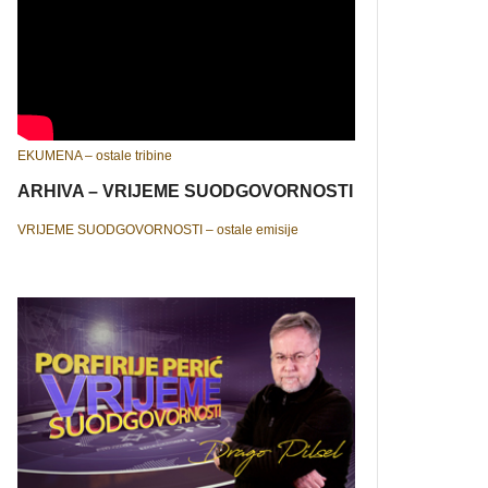
EKUMENA – ostale tribine
ARHIVA – VRIJEME SUODGOVORNOSTI
VRIJEME SUODGOVORNOSTI – ostale emisije