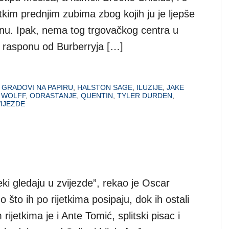
tkim prednjim zubima zbog kojih ju je ljepše
nu. Ipak, nema tog trgovačkog centra u
u rasponu od Burberryja […]
,
GRADOVI NA PAPIRU
,
HALSTON SAGE
,
ILUZIJE
,
JAKE
 WOLFF
,
ODRASTANJE
,
QUENTIN
,
TYLER DURDEN
,
IJEZDE
ki gledaju u zvijezde”, rekao je Oscar
što ih po rijetkima posipaju, dok ih ostali
ijetkima je i Ante Tomić, splitski pisac i