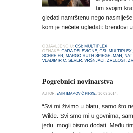
tim svojim kra
gledati namrštenu nego nasmiješe
kom je nećete ugledati: brendovi 
OBJAVLJENO U:
CSI: MULTIPLEX
OZNAKE:
CARA DELEVIGNE
,
CSI: MULTIPLEX
SCHREIER
,
MARGO RUTH SPIEGELMAN
,
NAT
VLADIMIR C. SEVER
,
VRŠNJACI
,
ZRELOST
,
ZV
Pogrebnici novinarstva
AUTOR:
EMIR IMAMOVIĆ PIRKE
/ 10.03.2014.
“Svi mi živimo u blatu, samo što ne
Wilde. Svi smo mi u govnima, samo 
jedu, mogli bismo dodati. Među tim r