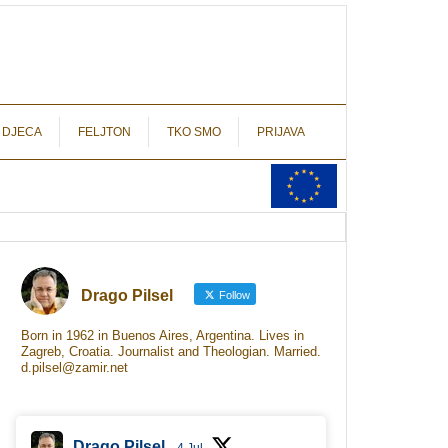
autograf.hr
novinarstvo s potpisom
 DJECA
FELJTON
TKO SMO
PRIJAVA
Drago Pilsel
Follow
Born in 1962 in Buenos Aires, Argentina. Lives in
Zagreb, Croatia. Journalist and Theologian. Married.
d.pilsel@zamir.net
Drago Pilsel