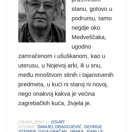
stanu, gotovo u
podrumu, tamo
negdje oko
Medveščaka,
ugodno
zamračenom i ušuškanom, kao u
uterusu, u Nojevoj arki, ili u snu,
među mnoštvom sitnih i tajanstvenih
predmeta, u kući ni staroj ni novoj,
nego onakvoj kakva je većina
zagrebačkih kuća, živjela je.
OBJAVLJENO U:
OSVRT
OZNAKE:
DANIJEL DRAGOJEVIĆ
,
GEORGE
STEINER
,
GIGA GRAČAN
,
JANIKA
,
JOHN LE