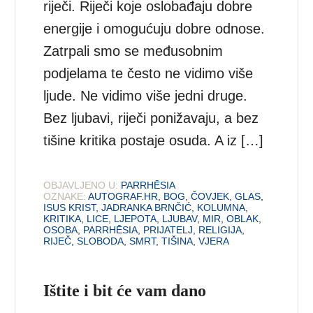
riječi. Riječi koje oslobađaju dobre
energije i omogućuju dobre odnose.
Zatrpali smo se međusobnim
podjelama te često ne vidimo više
ljude. Ne vidimo više jedni druge.
Bez ljubavi, riječi ponižavaju, a bez
tišine kritika postaje osuda. A iz […]
OBJAVLJENO U:
PARRHĒSIA
OZNAKE:
AUTOGRAF.HR
,
BOG
,
ČOVJEK
,
GLAS
,
ISUS KRIST
,
JADRANKA BRNČIĆ
,
KOLUMNA
,
KRITIKA
,
LICE
,
LJEPOTA
,
LJUBAV
,
MIR
,
OBLAK
,
OSOBA
,
PARRHĒSIA
,
PRIJATELJ
,
RELIGIJA
,
RIJEČ
,
SLOBODA
,
SMRT
,
TIŠINA
,
VJERA
Ištite i bit će vam dano