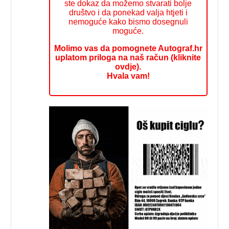
ste dokaz da možemo stvarati bolje
društvo i da ponekad valja htjeti i
nemoguće kako bismo dosegnuli
moguće.
Molimo vas da pomognete Autograf.hr
uplatom priloga na naš račun (kliknite
ovdje).
Hvala vam!