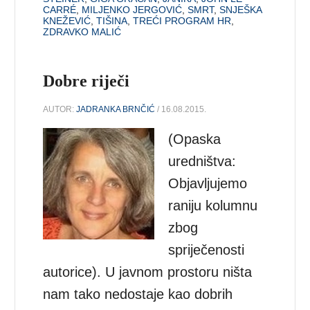
CARRÉ
,
MILJENKO JERGOVIĆ
,
SMRT
,
SNJEŠKA
KNEŽEVIĆ
,
TIŠINA
,
TREĆI PROGRAM HR
,
ZDRAVKO MALIĆ
Dobre riječi
AUTOR:
JADRANKA BRNČIĆ
/ 16.08.2015.
(Opaska
uredništva:
Objavljujemo
raniju kolumnu
zbog
spriječenosti
autorice). U javnom prostoru ništa
nam tako nedostaje kao dobrih