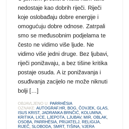
nedostaje kao dobrih riječi. Riječi
koje oslobađaju dobre energije i
omogućuju dobre odnose. Zatrpali
smo se međusobnim podjelama te
često ne vidimo više ljude. Ne
vidimo više jedni druge. Bez ljubavi,
riječi ponižavaju, a bez tišine kritika
postaje osuda. A iz ponižavanja i
osuđivanja zacijelo ne može niknuti
bolji […]
OBJAVLJENO U:
PARRHĒSIA
OZNAKE:
AUTOGRAF.HR
,
BOG
,
ČOVJEK
,
GLAS
,
ISUS KRIST
,
JADRANKA BRNČIĆ
,
KOLUMNA
,
KRITIKA
,
LICE
,
LJEPOTA
,
LJUBAV
,
MIR
,
OBLAK
,
OSOBA
,
PARRHĒSIA
,
PRIJATELJ
,
RELIGIJA
,
RIJEČ
,
SLOBODA
,
SMRT
,
TIŠINA
,
VJERA