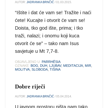
AUTOR:
JADRANKA BRNČIĆ
/ 01.03.2015.
“Ištite i dat će vam se! Tražite i naći
ćete! Kucajte i otvorit će vam se!
Doista, tko god ište, prima; i tko
traži, nalazi; i onomu koji kuca
otvorit će se” – tako nam Isus
savjetuje u Mt 7,7-8.
OBJAVLJENO U:
PARRHĒSIA
OZNAKE:
BOG
,
DUH
,
LJUBAV
,
MEDITACIJA
,
MIR
,
MOLITVA
,
SLOBODA
,
TIŠINA
Dobre riječi
AUTOR:
JADRANKA BRNČIĆ
/ 05.04.2014.
U javnom prostoru ništa nam tako