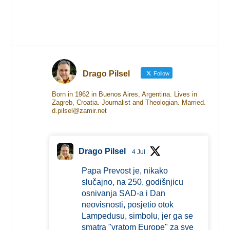
Drago Pilsel
Follow
Born in 1962 in Buenos Aires, Argentina. Lives in
Zagreb, Croatia. Journalist and Theologian. Married.
d.pilsel@zamir.net
Drago Pilsel
4 Jul
Papa Prevost je, nikako
slučajno, na 250. godišnjicu
osnivanja SAD-a i Dan
neovisnosti, posjetio otok
Lampedusu, simbolu, jer ga se
smatra "vratom Europe" za sve