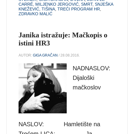
CARRÉ
,
MILJENKO JERGOVIĆ
,
SMRT
,
SNJEŠKA
KNEŽEVIĆ
,
TIŠINA
,
TREĆI PROGRAM HR
,
ZDRAVKO MALIĆ
Janika istražuje: Mačkopis o
istini HR3
AUTOR:
GIGA GRAČAN
/ 28.08.2016.
NADNASLOV:
Dijaloški
mačkoslov
NASLOV: Hamletište na
Trećem LICA: Ja