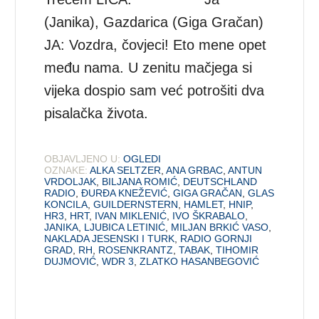
(Janika), Gazdarica (Giga Gračan)
JA: Vozdra, čovjeci! Eto mene opet
među nama. U zenitu mačjega si
vijeka dospio sam već potrošiti dva
pisalačka života.
OBJAVLJENO U:
OGLEDI
OZNAKE:
ALKA SELTZER
,
ANA GRBAC
,
ANTUN
VRDOLJAK
,
BILJANA ROMIĆ
,
DEUTSCHLAND
RADIO
,
ĐURĐA KNEŽEVIĆ
,
GIGA GRAČAN
,
GLAS
KONCILA
,
GUILDERNSTERN
,
HAMLET
,
HNIP
,
HR3
,
HRT
,
IVAN MIKLENIĆ
,
IVO ŠKRABALO
,
JANIKA
,
LJUBICA LETINIĆ
,
MILJAN BRKIĆ VASO
,
NAKLADA JESENSKI I TURK
,
RADIO GORNJI
GRAD
,
RH
,
ROSENKRANTZ
,
TABAK
,
TIHOMIR
DUJMOVIĆ
,
WDR 3
,
ZLATKO HASANBEGOVIĆ