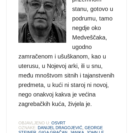
stanu, gotovo u
podrumu, tamo
negdje oko
Medveščaka,
ugodno
zamračenom i ušuškanom, kao u
uterusu, u Nojevoj arki, ili u snu,
među mnoštvom sitnih i tajanstvenih
predmeta, u kući ni staroj ni novoj,
nego onakvoj kakva je većina
zagrebačkih kuća, živjela je.
OBJAVLJENO U:
OSVRT
OZNAKE:
DANIJEL DRAGOJEVIĆ
,
GEORGE
STEINER
,
GIGA GRAČAN
,
JANIKA
,
JOHN LE