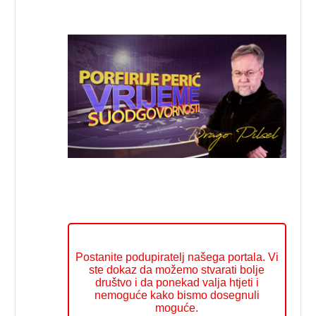
Postanite podupiratelj našega portala. Vi
ste dokaz da možemo stvarati bolje
društvo i da ponekad valja htjeti i
nemoguće kako bismo dosegnuli
moguće.