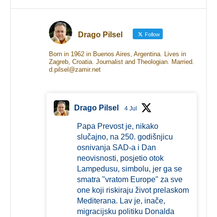
Drago Pilsel
Follow
Born in 1962 in Buenos Aires, Argentina. Lives in
Zagreb, Croatia. Journalist and Theologian. Married.
d.pilsel@zamir.net
Drago Pilsel
4 Jul
Papa Prevost je, nikako
slučajno, na 250. godišnjicu
osnivanja SAD-a i Dan
neovisnosti, posjetio otok
Lampedusu, simbolu, jer ga se
smatra "vratom Europe" za sve
one koji riskiraju život prelaskom
Mediterana. Lav je, inače,
migracijsku politiku Donalda