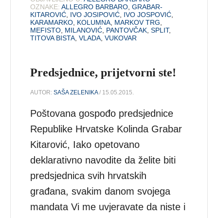
OZNAKE:
ALLEGRO BARBARO
,
GRABAR-
KITAROVIĆ
,
IVO JOSIPOVIĆ
,
IVO JOSPOVIĆ
,
KARAMARKO
,
KOLUMNA
,
MARKOV TRG
,
MEFISTO
,
MILANOVIĆ
,
PANTOVČAK
,
SPLIT
,
TITOVA BISTA
,
VLADA
,
VUKOVAR
Predsjednice, prijetvorni ste!
AUTOR:
SAŠA ZELENIKA
/ 15.05.2015.
Poštovana gospođo predsjednice
Republike Hrvatske Kolinda Grabar
Kitarović, Iako opetovano
deklarativno navodite da želite biti
predsjednica svih hrvatskih
građana, svakim danom svojega
mandata Vi me uvjeravate da niste i