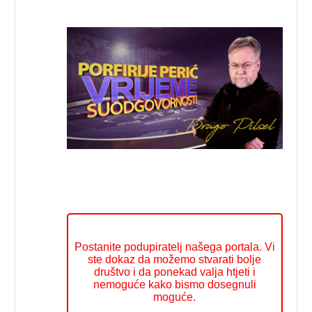
Postanite podupiratelj našega portala. Vi
ste dokaz da možemo stvarati bolje
društvo i da ponekad valja htjeti i
nemoguće kako bismo dosegnuli
moguće.