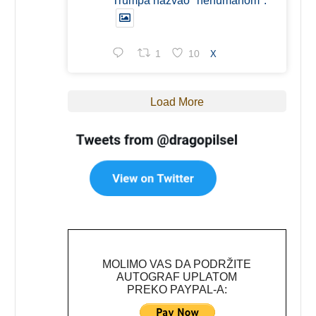
Trumpa nazvao "nehumanom".
1
10
X
Load More
MOLIMO VAS DA PODRŽITE
AUTOGRAF UPLATOM
PREKO PAYPAL-A: