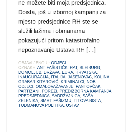
ne možete biti moja predsjednica.
Doista, još u izbornoj kampanji za
mjesto predsjednice RH ste se
služili lažima i obmanama
pokazujući pritom katastrofalno
nepoznavanje Ustava RH […]
OBJAVLJENO U:
ODJECI
OZNAKE:
ANTIFAŠISTIČKI RAT
,
BLEIBURG
,
DOMOLJUB
,
DRŽAVA
,
EURA
,
HRVATSKA
,
INAUGURACIJA
,
ITALIJA
,
JASENOVAC
,
KOLINA
GRABAR KITAROVIĆ
,
KRIMINALCI
,
NOB
,
ODJECI
,
OMALOVAŽAVANJE
,
PANTOVČAK
,
PARTIZANI
,
POREZI
,
PREDIZBORNA KAMPANJA
,
PREDSJEDNICA
,
SADRŽAJNICA
,
SAŠA
ZELENIKA
,
SMRT FAŠIZMU
,
TITOVA BISTA
,
TUĐMANOVA POLITIKA
,
USTAV