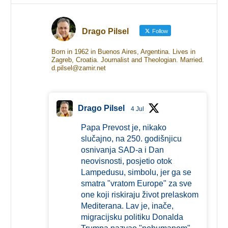
Drago Pilsel
Follow
Born in 1962 in Buenos Aires, Argentina. Lives in
Zagreb, Croatia. Journalist and Theologian. Married.
d.pilsel@zamir.net
Drago Pilsel
4 Jul
Papa Prevost je, nikako
slučajno, na 250. godišnjicu
osnivanja SAD-a i Dan
neovisnosti, posjetio otok
Lampedusu, simbolu, jer ga se
smatra "vratom Europe" za sve
one koji riskiraju život prelaskom
Mediterana. Lav je, inače,
migracijsku politiku Donalda