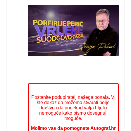
Postanite podupiratelj našega portala. Vi
ste dokaz da možemo stvarati bolje
društvo i da ponekad valja htjeti i
nemoguće kako bismo dosegnuli
moguće.
Molimo vas da pomognete Autograf.hr