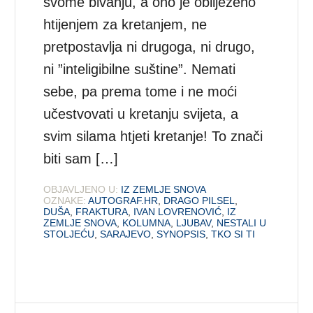
svome bivanju, a ono je obilježeno
htijenjem za kretanjem, ne
pretpostavlja ni drugoga, ni drugo,
ni ”inteligibilne suštine”. Nemati
sebe, pa prema tome i ne moći
učestvovati u kretanju svijeta, a
svim silama htjeti kretanje! To znači
biti sam […]
OBJAVLJENO U:
IZ ZEMLJE SNOVA
OZNAKE:
AUTOGRAF.HR
,
DRAGO PILSEL
,
DUŠA
,
FRAKTURA
,
IVAN LOVRENOVIĆ
,
IZ
ZEMLJE SNOVA
,
KOLUMNA
,
LJUBAV
,
NESTALI U
STOLJEĆU
,
SARAJEVO
,
SYNOPSIS
,
TKO SI TI