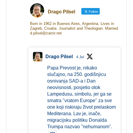
Drago Pilsel
Follow
Born in 1962 in Buenos Aires, Argentina. Lives in
Zagreb, Croatia. Journalist and Theologian. Married.
d.pilsel@zamir.net
Drago Pilsel
4 Jul
Papa Prevost je, nikako
slučajno, na 250. godišnjicu
osnivanja SAD-a i Dan
neovisnosti, posjetio otok
Lampedusu, simbolu, jer ga se
smatra "vratom Europe" za sve
one koji riskiraju život prelaskom
Mediterana. Lav je, inače,
migracijsku politiku Donalda
Trumpa nazvao "nehumanom".