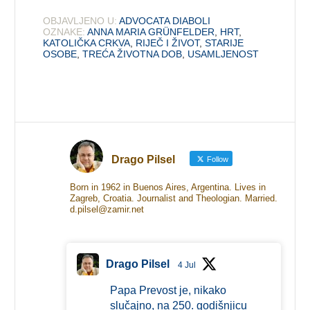
OBJAVLJENO U:
ADVOCATA DIABOLI
OZNAKE:
ANNA MARIA GRÜNFELDER
,
HRT
,
KATOLIČKA CRKVA
,
RIJEČ I ŽIVOT
,
STARIJE
OSOBE
,
TREĆA ŽIVOTNA DOB
,
USAMLJENOST
Drago Pilsel
Follow
Born in 1962 in Buenos Aires, Argentina. Lives in
Zagreb, Croatia. Journalist and Theologian. Married.
d.pilsel@zamir.net
Drago Pilsel
4 Jul
Papa Prevost je, nikako
slučajno, na 250. godišnjicu