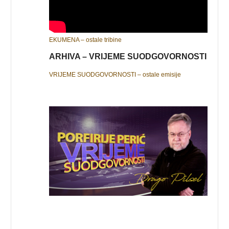
EKUMENA – ostale tribine
ARHIVA – VRIJEME SUODGOVORNOSTI
VRIJEME SUODGOVORNOSTI – ostale emisije