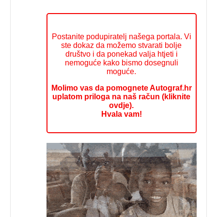
Postanite podupiratelj našega portala. Vi
ste dokaz da možemo stvarati bolje
društvo i da ponekad valja htjeti i
nemoguće kako bismo dosegnuli
moguće.
Molimo vas da pomognete Autograf.hr
uplatom priloga na naš račun (kliknite
ovdje).
Hvala vam!