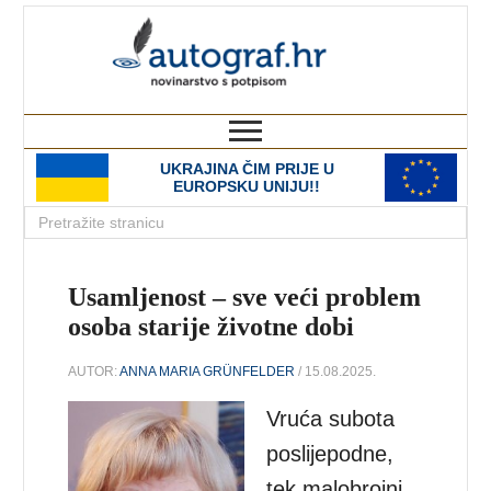
autograf.hr
novinarstvo s potpisom
UKRAJINA ČIM PRIJE U
EUROPSKU UNIJU!!
Usamljenost – sve veći problem
osoba starije životne dobi
AUTOR:
ANNA MARIA GRÜNFELDER
/ 15.08.2025.
Vruća subota
poslijepodne,
tek malobrojni