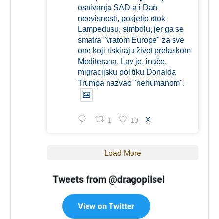
osnivanja SAD-a i Dan
neovisnosti, posjetio otok
Lampedusu, simbolu, jer ga se
smatra "vratom Europe" za sve
one koji riskiraju život prelaskom
Mediterana. Lav je, inače,
migracijsku politiku Donalda
Trumpa nazvao "nehumanom".
1
10
X
Load More