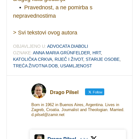
•
Pravednost, a ne pomirba s
nepravednostima
> Svi tekstovi ovog autora
OBJAVLJENO U:
ADVOCATA DIABOLI
OZNAKE:
ANNA MARIA GRÜNFELDER
,
HRT
,
KATOLIČKA CRKVA
,
RIJEČ I ŽIVOT
,
STARIJE OSOBE
,
TREĆA ŽIVOTNA DOB
,
USAMLJENOST
Drago Pilsel
Follow
Born in 1962 in Buenos Aires, Argentina. Lives in
Zagreb, Croatia. Journalist and Theologian. Married.
d.pilsel@zamir.net