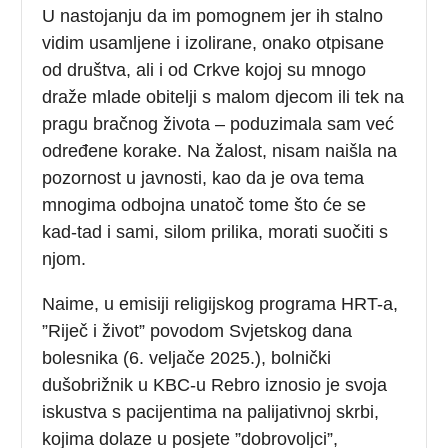
U nastojanju da im pomognem jer ih stalno
vidim usamljene i izolirane, onako otpisane
od društva, ali i od Crkve kojoj su mnogo
draže mlade obitelji s malom djecom ili tek na
pragu bračnog života – poduzimala sam već
određene korake. Na žalost, nisam naišla na
pozornost u javnosti, kao da je ova tema
mnogima odbojna unatoč tome što će se
kad-tad i sami, silom prilika, morati suočiti s
njom.
Naime, u emisiji religijskog programa HRT-a,
”Riječ i život” povodom Svjetskog dana
bolesnika (6. veljače 2025.), bolnički
dušobrižnik u KBC-u Rebro iznosio je svoja
iskustva s pacijentima na palijativnoj skrbi,
kojima dolaze u posjete ”dobrovoljci”,