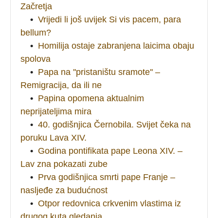
Začretja
•
Vrijedi li još uvijek Si vis pacem, para
bellum?
•
Homilija ostaje zabranjena laicima obaju
spolova
•
Papa na ''pristaništu sramote'' –
Remigracija, da ili ne
•
Papina opomena aktualnim
neprijateljima mira
•
40. godišnjica Černobila. Svijet čeka na
poruku Lava XIV.
•
Godina pontifikata pape Leona XIV. –
Lav zna pokazati zube
•
Prva godišnjica smrti pape Franje –
nasljeđe za budućnost
•
Otpor redovnica crkvenim vlastima iz
drugog kuta gledanja