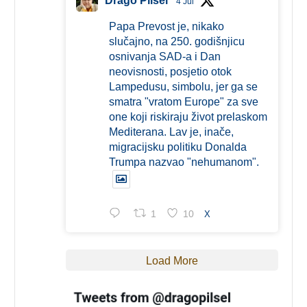
Drago Pilsel
4 Jul
Papa Prevost je, nikako
slučajno, na 250. godišnjicu
osnivanja SAD-a i Dan
neovisnosti, posjetio otok
Lampedusu, simbolu, jer ga se
smatra "vratom Europe" za sve
one koji riskiraju život prelaskom
Mediterana. Lav je, inače,
migracijsku politiku Donalda
Trumpa nazvao "nehumanom".
1
10
X
Load More