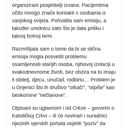
organizirani posjetitelji izvana. Pacijentima
očito mnogo znače kontakti s osobama iz
vanjskog svijeta. Pohvalila sam emisiju, a
također urednicu zato što je dala priliku i
takvoj bolnoj temi.
Razmišljala sam o tome da bi se slična
emisija mogla posvetiti problemu
osamljenosti starijih osoba, njihovoj izolaciji u
svakodnevnome životi, bez obzira na to imaju
li obitelj, djecu, unučad, rodbinu… Problem je
u činjenici što ih društvo ”otkači”, ”otpiše” kao
beskorisne ”nečlanove”.
Otpisani su uglavnom i od Crkve – govorim o
Katoličkoj Crkvi – ili će novinari i suradnici
njezinih vjerskih portala osjetiti ”poziv” da