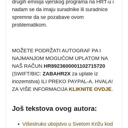
drugih emisija vjerskog programa na HRT-u i
nadam se da imaju suradnike ili suradnice
spremne da se pozabave ovom
problematikom.
MOŽETE PODRŽATI AUTOGRAF PA I
NAJMANJOM MOGUĆOM UPLATOM NA
NAŠ RAČUN
HR8923600001102715720
(SWIFT/BIC:
ZABAHR2X
za uplate iz
inozemstva) ILI PREKO PAYPAL-A. HVALA!
ZA VIŠE INFORMACIJA
KLIKNITE OVDJE
.
Još tekstova ovog autora:
•
Višestruko ubojstvo u Svetom Križu kod