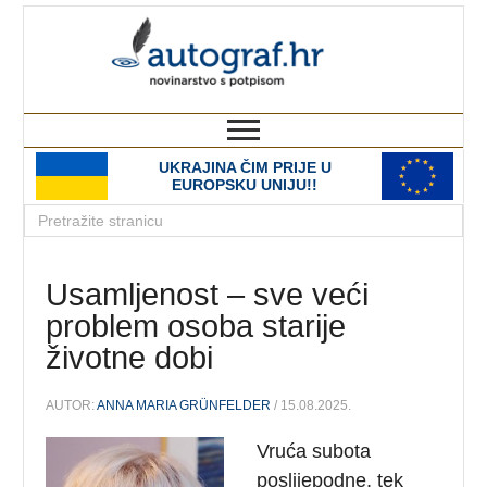
autograf.hr
novinarstvo s potpisom
UKRAJINA ČIM PRIJE U
EUROPSKU UNIJU!!
Usamljenost – sve veći
problem osoba starije
životne dobi
AUTOR:
ANNA MARIA GRÜNFELDER
/ 15.08.2025.
Vruća subota
poslijepodne, tek