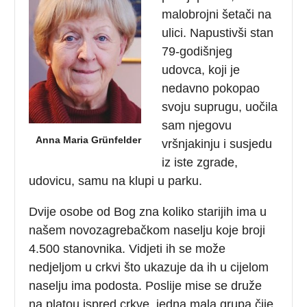
malobrojni šetači na
ulici. Napustivši stan
79-godišnjeg
udovca, koji je
nedavno pokopao
svoju suprugu, uočila
sam njegovu
Anna Maria Grünfelder
vršnjakinju i susjedu
iz iste zgrade,
udovicu, samu na klupi u parku.
Dvije osobe od Bog zna koliko starijih ima u
našem novozagrebačkom naselju koje broji
4.500 stanovnika. Vidjeti ih se može
nedjeljom u crkvi što ukazuje da ih u cijelom
naselju ima podosta. Poslije mise se druže
na platou ispred crkve, jedna mala grupa čije