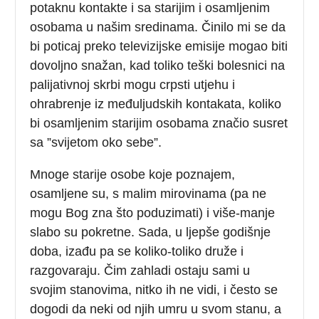
potaknu kontakte i sa starijim i osamljenim
osobama u našim sredinama. Činilo mi se da
bi poticaj preko televizijske emisije mogao biti
dovoljno snažan, kad toliko teški bolesnici na
palijativnoj skrbi mogu crpsti utjehu i
ohrabrenje iz međuljudskih kontakata, koliko
bi osamljenim starijim osobama značio susret
sa ”svijetom oko sebe”.
Mnoge starije osobe koje poznajem,
osamljene su, s malim mirovinama (pa ne
mogu Bog zna što poduzimati) i više-manje
slabo su pokretne. Sada, u ljepše godišnje
doba, izađu pa se koliko-toliko druže i
razgovaraju. Čim zahladi ostaju sami u
svojim stanovima, nitko ih ne vidi, i često se
dogodi da neki od njih umru u svom stanu, a