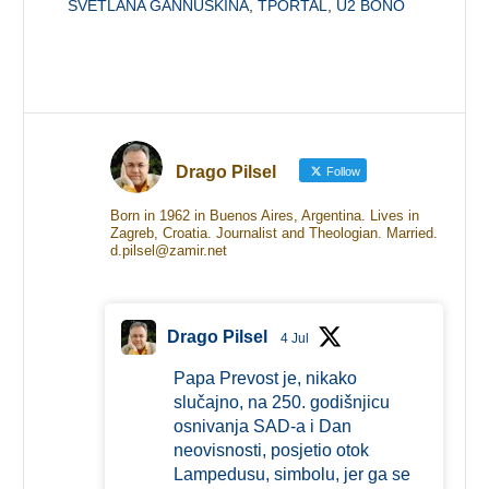
SVETLANA GANNUŠKINA
,
TPORTAL
,
U2 BONO
Drago Pilsel
Follow
Born in 1962 in Buenos Aires, Argentina. Lives in
Zagreb, Croatia. Journalist and Theologian. Married.
d.pilsel@zamir.net
Drago Pilsel
4 Jul
Papa Prevost je, nikako
slučajno, na 250. godišnjicu
osnivanja SAD-a i Dan
neovisnosti, posjetio otok
Lampedusu, simbolu, jer ga se