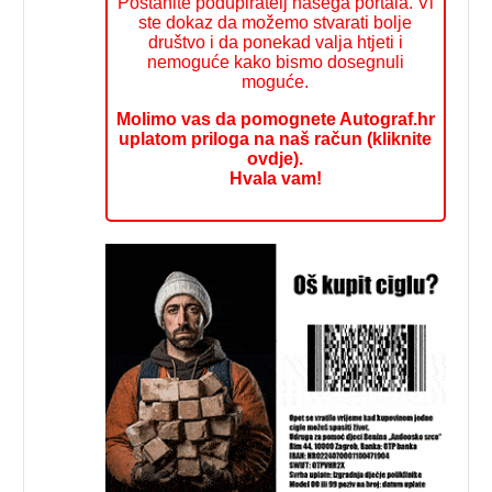
Postanite podupiratelj našega portala. Vi
ste dokaz da možemo stvarati bolje
društvo i da ponekad valja htjeti i
nemoguće kako bismo dosegnuli
moguće.
Molimo vas da pomognete Autograf.hr
uplatom priloga na naš račun (kliknite
ovdje).
Hvala vam!