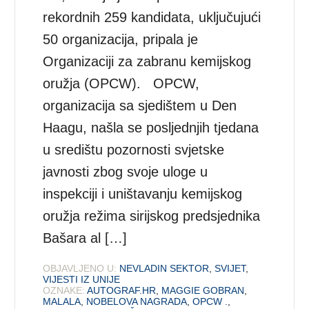
rekordnih 259 kandidata, uključujući
50 organizacija, pripala je
Organizaciji za zabranu kemijskog
oružja (OPCW). OPCW,
organizacija sa sjedištem u Den
Haagu, našla se posljednjih tjedana
u središtu pozornosti svjetske
javnosti zbog svoje uloge u
inspekciji i uništavanju kemijskog
oružja režima sirijskog predsjednika
Bašara al […]
OBJAVLJENO U:
NEVLADIN SEKTOR
,
SVIJET
,
VIJESTI IZ UNIJE
OZNAKE:
AUTOGRAF.HR
,
MAGGIE GOBRAN
,
MALALA
,
NOBELOVA NAGRADA
,
OPCW .
,