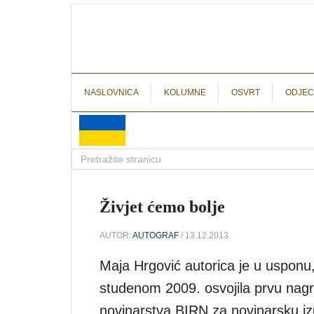
NASLOVNICA
KOLUMNE
OSVRT
ODJEC
Živjet ćemo bolje
AUTOR:
AUTOGRAF
/ 13.12.2013.
Maja Hrgović autorica je u usponu, 
studenom 2009. osvojila prvu nag
novinarstva BIRN za novinarsku iz