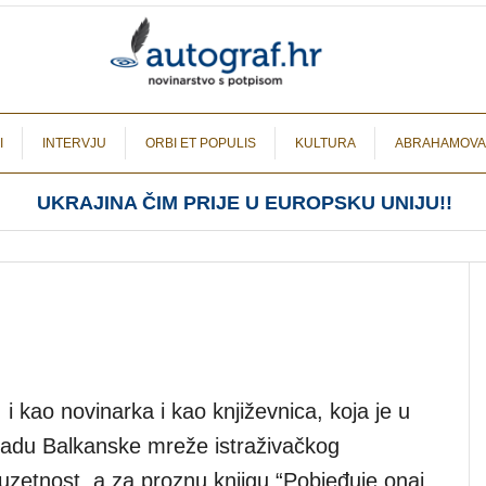
I
INTERVJU
ORBI ET POPULIS
KULTURA
ABRAHAMOVA
UKRAJINA ČIM PRIJE U EUROPSKU UNIJU!!
i kao novinarka i kao književnica, koja je u
radu Balkanske mreže istraživačkog
uzetnost, a za proznu knjigu “Pobjeđuje onaj