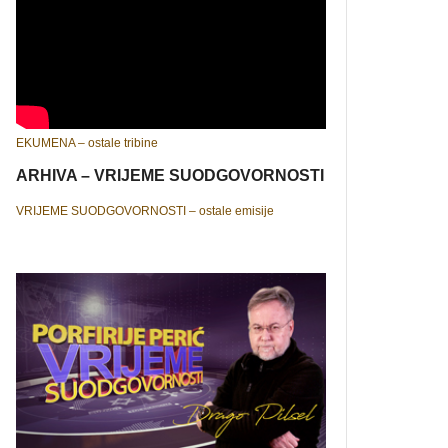
EKUMENA – ostale tribine
ARHIVA – VRIJEME SUODGOVORNOSTI
VRIJEME SUODGOVORNOSTI – ostale emisije