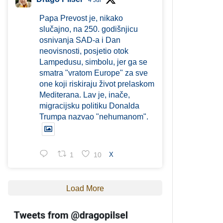
4 Jul
Papa Prevost je, nikako
slučajno, na 250. godišnjicu
osnivanja SAD-a i Dan
neovisnosti, posjetio otok
Lampedusu, simbolu, jer ga se
smatra "vratom Europe" za sve
one koji riskiraju život prelaskom
Mediterana. Lav je, inače,
migracijsku politiku Donalda
Trumpa nazvao "nehumanom".
1
10
X
Load More