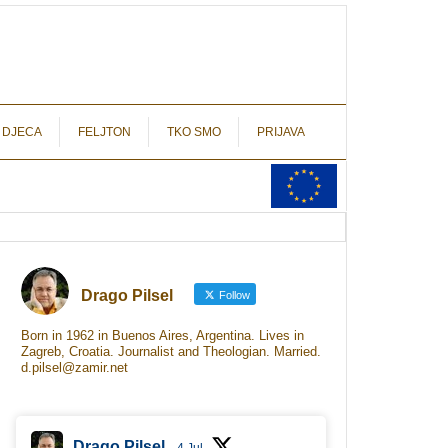
autograf.hr
novinarstvo s potpisom
 DJECA
FELJTON
TKO SMO
PRIJAVA
Drago Pilsel
Follow
Born in 1962 in Buenos Aires, Argentina. Lives in
Zagreb, Croatia. Journalist and Theologian. Married.
d.pilsel@zamir.net
Drago Pilsel