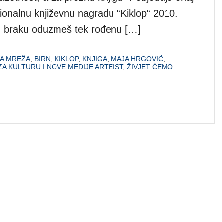
cionalnu književnu nagradu “Kiklop“ 2010.
 braku oduzmeš tek rođenu […]
A MREŽA
,
BIRN
,
KIKLOP
,
KNJIGA
,
MAJA HRGOVIĆ
,
A KULTURU I NOVE MEDIJE ARTEIST
,
ŽIVJET ĆEMO