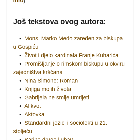
info
)
Još tekstova ovog autora:
•
Mons. Marko Medo zaređen za biskupa
u Gospiću
•
Život i djelo kardinala Franje Kuharića
•
Promišljanje o rimskom biskupu u okviru
zajedništva krščana
•
Nina Simone: Roman
•
Knjiga mojih života
•
Gabrijela ne smije umrijeti
•
Alikvot
•
Aktovka
•
Standardni jezici i sociolekti u 21.
stoljeću
•
Sarina druga ljubav