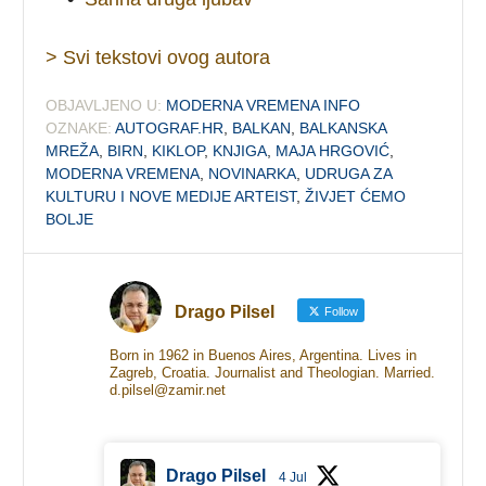
> Svi tekstovi ovog autora
OBJAVLJENO U:
MODERNA VREMENA INFO
OZNAKE:
AUTOGRAF.HR
,
BALKAN
,
BALKANSKA
MREŽA
,
BIRN
,
KIKLOP
,
KNJIGA
,
MAJA HRGOVIĆ
,
MODERNA VREMENA
,
NOVINARKA
,
UDRUGA ZA
KULTURU I NOVE MEDIJE ARTEIST
,
ŽIVJET ĆEMO
BOLJE
Drago Pilsel
Follow
Born in 1962 in Buenos Aires, Argentina. Lives in
Zagreb, Croatia. Journalist and Theologian. Married.
d.pilsel@zamir.net
Drago Pilsel
4 Jul