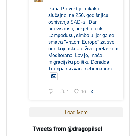
Papa Prevost je, nikako
slučajno, na 250. godišnjicu
osnivanja SAD-a i Dan
neovisnosti, posjetio otok
Lampedusu, simbolu, jer ga se
smatra "vratom Europe" za sve
one koji riskiraju život prelaskom
Mediterana. Lav je, inače,
migracijsku politiku Donalda
Trumpa nazvao "nehumanom".
1
10
X
Load More