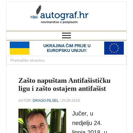
autograf.hr
novinarstvo s potpisom
UKRAJINA ČIM PRIJE U
EUROPSKU UNIJU!!
Zašto napuštam Antifašističku
ligu i zašto ostajem antifašist
AUTOR:
DRAGO PILSEL
/ 25.06.2018.
Jučer, u
nedjelju 24.
lipnja 2018. u