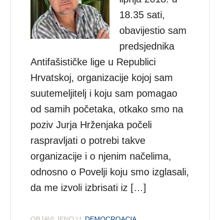
18.35 sati,
obavijestio sam
predsjednika
Antifašističke lige u Republici
Hrvatskoj, organizacije kojoj sam
suutemeljitelj i koju sam pomagao
od samih početaka, otkako smo na
poziv Jurja Hrženjaka počeli
raspravljati o potrebi takve
organizacije i o njenim načelima,
odnosno o Povelji koju smo izglasali,
da me izvoli izbrisati iz […]
OBJAVLJENO U:
DEMOCROACIA