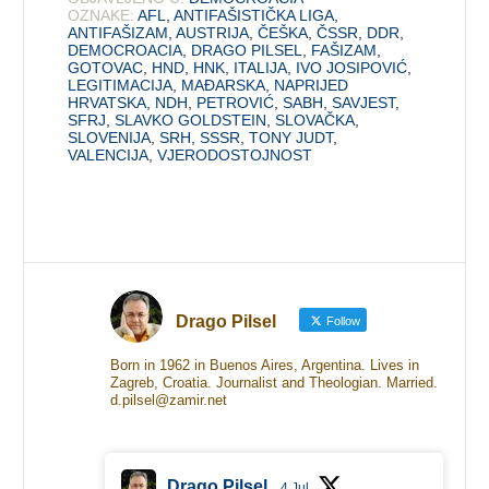
OZNAKE:
AFL
,
ANTIFAŠISTIČKA LIGA
,
ANTIFAŠIZAM
,
AUSTRIJA
,
ČEŠKA
,
ČSSR
,
DDR
,
DEMOCROACIA
,
DRAGO PILSEL
,
FAŠIZAM
,
GOTOVAC
,
HND
,
HNK
,
ITALIJA
,
IVO JOSIPOVIĆ
,
LEGITIMACIJA
,
MAĐARSKA
,
NAPRIJED
HRVATSKA
,
NDH
,
PETROVIĆ
,
SABH
,
SAVJEST
,
SFRJ
,
SLAVKO GOLDSTEIN
,
SLOVAČKA
,
SLOVENIJA
,
SRH
,
SSSR
,
TONY JUDT
,
VALENCIJA
,
VJERODOSTOJNOST
Drago Pilsel
Follow
Born in 1962 in Buenos Aires, Argentina. Lives in
Zagreb, Croatia. Journalist and Theologian. Married.
d.pilsel@zamir.net
Drago Pilsel
4 Jul