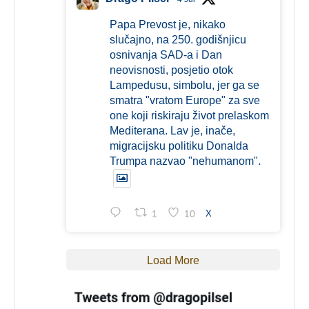
Papa Prevost je, nikako
slučajno, na 250. godišnjicu
osnivanja SAD-a i Dan
neovisnosti, posjetio otok
Lampedusu, simbolu, jer ga se
smatra "vratom Europe" za sve
one koji riskiraju život prelaskom
Mediterana. Lav je, inače,
migracijsku politiku Donalda
Trumpa nazvao "nehumanom".
1
10
X
Load More