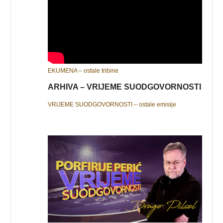
EKUMENA – ostale tribine
ARHIVA – VRIJEME SUODGOVORNOSTI
VRIJEME SUODGOVORNOSTI – ostale emisije