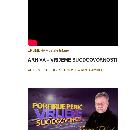
EKUMENA – ostale tribine
ARHIVA – VRIJEME SUODGOVORNOSTI
VRIJEME SUODGOVORNOSTI – ostale emisije