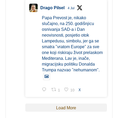
Drago Pilsel
4 Jul
Papa Prevost je, nikako
slučajno, na 250. godišnjicu
osnivanja SAD-a i Dan
neovisnosti, posjetio otok
Lampedusu, simbolu, jer ga se
smatra "vratom Europe" za sve
one koji riskiraju život prelaskom
Mediterana. Lav je, inače,
migracijsku politiku Donalda
Trumpa nazvao "nehumanom".
1
10
X
Load More