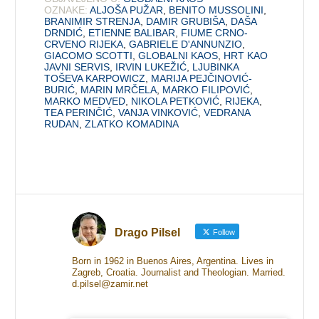
OZNAKE:
ALJOŠA PUŽAR
,
BENITO MUSSOLINI
,
BRANIMIR STRENJA
,
DAMIR GRUBIŠA
,
DAŠA
DRNDIĆ
,
ETIENNE BALIBAR
,
FIUME CRNO-
CRVENO RIJEKA
,
GABRIELE D'ANNUNZIO
,
GIACOMO SCOTTI
,
GLOBALNI KAOS
,
HRT KAO
JAVNI SERVIS
,
IRVIN LUKEŽIĆ
,
LJUBINKA
TOŠEVA KARPOWICZ
,
MARIJA PEJČINOVIĆ-
BURIĆ
,
MARIN MRČELA
,
MARKO FILIPOVIĆ
,
MARKO MEDVED
,
NIKOLA PETKOVIĆ
,
RIJEKA
,
TEA PERINČIĆ
,
VANJA VINKOVIĆ
,
VEDRANA
RUDAN
,
ZLATKO KOMADINA
Drago Pilsel
Follow
Born in 1962 in Buenos Aires, Argentina. Lives in
Zagreb, Croatia. Journalist and Theologian. Married.
d.pilsel@zamir.net