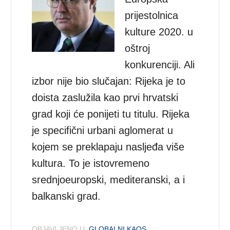
prijestolnica
kulture 2020. u
oštroj
konkurenciji. Ali
izbor nije bio slučajan: Rijeka je to
doista zaslužila kao prvi hrvatski
grad koji će ponijeti tu titulu. Rijeka
je specifični urbani aglomerat u
kojem se preklapaju nasljeđa više
kultura. To je istovremeno
srednjoeuropski, mediteranski, a i
balkanski grad.
OBJAVLJENO U:
GLOBALNI KAOS