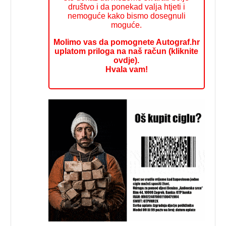
društvo i da ponekad valja htjeti i
nemoguće kako bismo dosegnuli
moguće.
Molimo vas da pomognete Autograf.hr
uplatom priloga na naš račun (kliknite
ovdje).
Hvala vam!