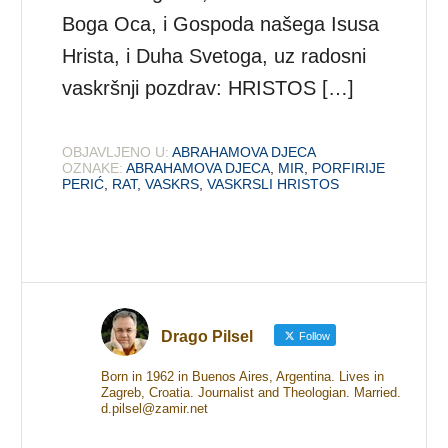
Boga Oca, i Gospoda našega Isusa
Hrista, i Duha Svetoga, uz radosni
vaskršnji pozdrav: HRISTOS […]
OBJAVLJENO U:
ABRAHAMOVA DJECA
OZNAKE:
ABRAHAMOVA DJECA
,
MIR
,
PORFIRIJE
PERIĆ
,
RAT
,
VASKRS
,
VASKRSLI HRISTOS
Drago Pilsel
Follow
Born in 1962 in Buenos Aires, Argentina. Lives in
Zagreb, Croatia. Journalist and Theologian. Married.
d.pilsel@zamir.net