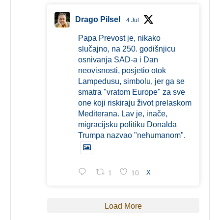
Drago Pilsel
4 Jul
Papa Prevost je, nikako
slučajno, na 250. godišnjicu
osnivanja SAD-a i Dan
neovisnosti, posjetio otok
Lampedusu, simbolu, jer ga se
smatra "vratom Europe" za sve
one koji riskiraju život prelaskom
Mediterana. Lav je, inače,
migracijsku politiku Donalda
Trumpa nazvao "nehumanom".
1
10
X
Load More