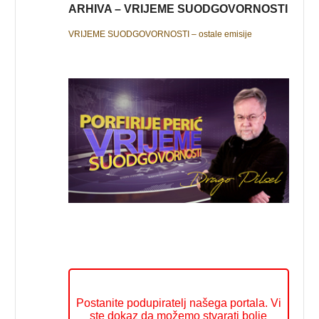
ARHIVA – VRIJEME SUODGOVORNOSTI
VRIJEME SUODGOVORNOSTI – ostale emisije
Postanite podupiratelj našega portala. Vi
ste dokaz da možemo stvarati bolje