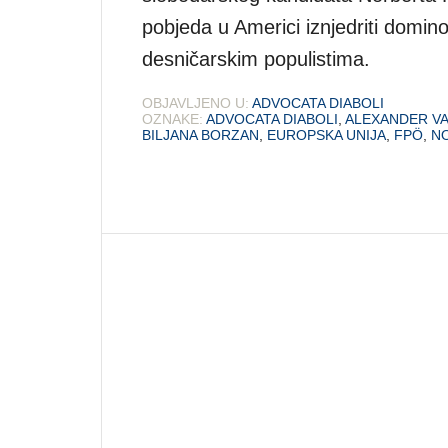
pobjeda u Americi iznjedriti domino
desničarskim populistima.
OBJAVLJENO U:
ADVOCATA DIABOLI
OZNAKE:
ADVOCATA DIABOLI
,
ALEXANDER VA
BILJANA BORZAN
,
EUROPSKA UNIJA
,
FPÖ
,
N