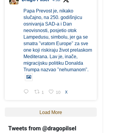
4 Jul
Papa Prevost je, nikako
slučajno, na 250. godišnjicu
osnivanja SAD-a i Dan
neovisnosti, posjetio otok
Lampedusu, simbolu, jer ga se
smatra "vratom Europe" za sve
one koji riskiraju život prelaskom
Mediterana. Lav je, inače,
migracijsku politiku Donalda
Trumpa nazvao "nehumanom".
1
10
X
Load More