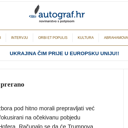
I
INTERVJU
ORBI ET POPULIS
KULTURA
ABRAHAMOVA
UKRAJINA ČIM PRIJE U EUROPSKU UNIJU!!
i prerano
zbora pod hitno morali prepravljati već
fokusirani na očekivanu pobjedu
 Hofera. Računalo se da će Trumpova