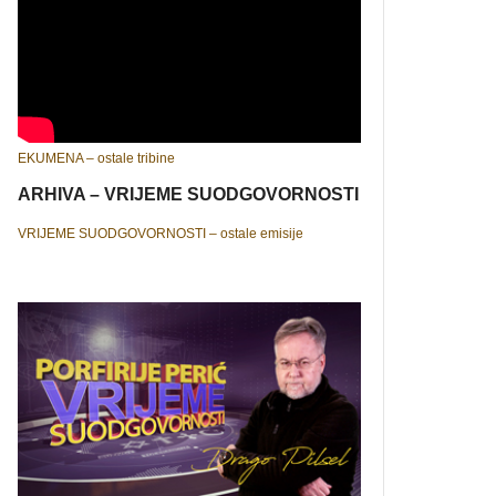
EKUMENA – ostale tribine
ARHIVA – VRIJEME SUODGOVORNOSTI
VRIJEME SUODGOVORNOSTI – ostale emisije