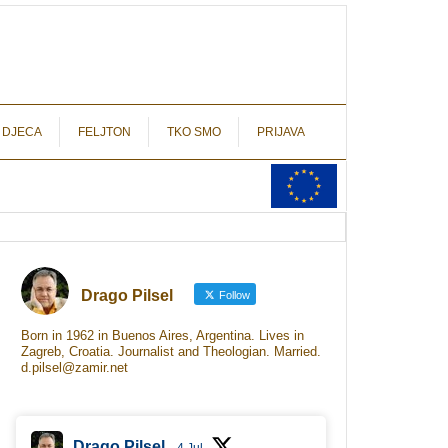
autograf.hr
novinarstvo s potpisom
 DJECA
FELJTON
TKO SMO
PRIJAVA
Drago Pilsel
Follow
Born in 1962 in Buenos Aires, Argentina. Lives in
Zagreb, Croatia. Journalist and Theologian. Married.
d.pilsel@zamir.net
Drago Pilsel