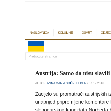
NASLOVNICA
KOLUMNE
OSVRT
ODJEC
Austrija: Samo da nisu slavil
AUTOR:
ANNA MARIA GRÜNFELDER
/ 07.12.2016.
Zacijelo su promatrači austrijskih i
unaprijed pripremljene komentare 
slobodarskog kandidata Norberta