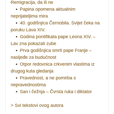
Remigracija, da ili ne
•
Papina opomena aktualnim
neprijateljima mira
•
40. godišnjica Černobila. Svijet čeka na
poruku Lava XIV.
•
Godina pontifikata pape Leona XIV. –
Lav zna pokazati zube
•
Prva godišnjica smrti pape Franje –
nasljeđe za budućnost
•
Otpor redovnica crkvenim vlastima iz
drugog kuta gledanja
•
Pravednost, a ne pomirba s
nepravednostima
•
San i čežnja – Čvrsta ruka i diktator
> Svi tekstovi ovog autora