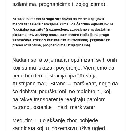
azilantima, prognanicima i izbjeglicama).
Za sada nemamo razloga strahovati da će se u njegovu
mandatu ”zalediti” socijalna klima i da će truba oglasiti lov na
”socijalne parazite” (nezaposlene, zaposlene s nedostatnim
plaćama, tzv.
working poors
, samohrane roditelje na pragu
siromaštva, osobe s minimalnim mirovinama), poglavito ne
prema azilantima, prognanicima i izbjeglicama)
Nadam se, a to je nada i optimizam svih onih
koji su mu iskazali povjerenje. Vjerujemo da
neće biti demonstracija tipa ”Austrija
Austrijancima”, ”Stranci – marš van”, nego da
će dobivati podršku oni, ne malobrojni, koji
na takve transparente reagiraju parolom
”Stranci, ostanite – nazi, marš van!”
Međutim – u olakšanje zbog pobjede
kandidata koji u inozemstvu uživa ugled,