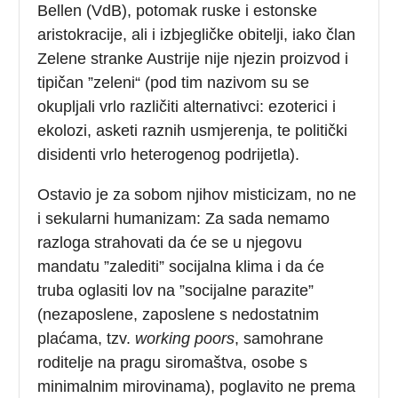
Bellen (VdB), potomak ruske i estonske
aristokracije, ali i izbjegličke obitelji, iako član
Zelene stranke Austrije nije njezin proizvod i
tipičan ”zeleni“ (pod tim nazivom su se
okupljali vrlo različiti alternativci: ezoterici i
ekolozi, asketi raznih usmjerenja, te politički
disidenti vrlo heterogenog podrijetla).
Ostavio je za sobom njihov misticizam, no ne
i sekularni humanizam: Za sada nemamo
razloga strahovati da će se u njegovu
mandatu ”zalediti” socijalna klima i da će
truba oglasiti lov na ”socijalne parazite”
(nezaposlene, zaposlene s nedostatnim
plaćama, tzv.
working poors
, samohrane
roditelje na pragu siromaštva, osobe s
minimalnim mirovinama), poglavito ne prema