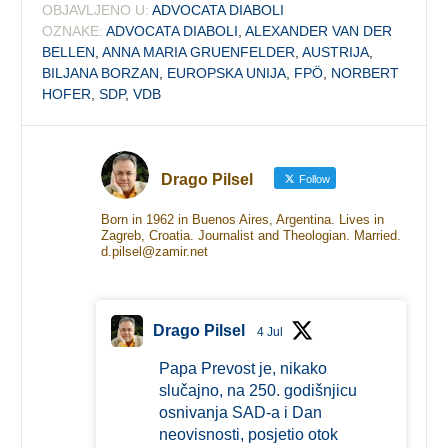
OBJAVLJENO U:
ADVOCATA DIABOLI
OZNAKE:
ADVOCATA DIABOLI
,
ALEXANDER VAN DER
BELLEN
,
ANNA MARIA GRUENFELDER
,
AUSTRIJA
,
BILJANA BORZAN
,
EUROPSKA UNIJA
,
FPÖ
,
NORBERT
HOFER
,
SDP
,
VDB
Drago Pilsel
Follow
Born in 1962 in Buenos Aires, Argentina. Lives in
Zagreb, Croatia. Journalist and Theologian. Married.
d.pilsel@zamir.net
Drago Pilsel
4 Jul
Papa Prevost je, nikako
slučajno, na 250. godišnjicu
osnivanja SAD-a i Dan
neovisnosti, posjetio otok