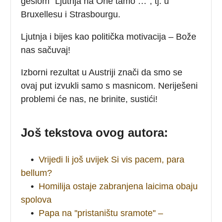
geslom ”Ljutnja na One tamo …”, tj. u
Bruxellesu i Strasbourgu.
Ljutnja i bijes kao politička motivacija – Bože
nas sačuvaj!
Izborni rezultat u Austriji znači da smo se
ovaj put izvukli samo s masnicom. Neriješeni
problemi će nas, ne brinite, sustići!
Još tekstova ovog autora:
•
Vrijedi li još uvijek Si vis pacem, para
bellum?
•
Homilija ostaje zabranjena laicima obaju
spolova
•
Papa na ''pristaništu sramote'' –