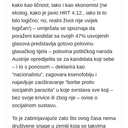
kako kao ličnost, tako i kao ekonomist (ne
ekolog, kako je javio HRT 4.12., iako bi to
bilo logično; no, realni život nije uvijek
logičan!) – umiješala se spoznaja da
poraženi kandidat sa svojih 47% usvojenih
glasova predstavlja gotovo polovinu
glasačkog tijela – polovina političkog naroda
Austrije opredijelila se za kandidata koji sebe
– i to s ponosom – deklarira kao
”nacionalistu”, zagovara ksenofobiju i
najavljuje zaoštravanje ”borbe protiv
socijalnih parazita” u koje svrstava sve koji –
bez svoje krivice ili zbog nje – ovise o
socijalnom sustavu.
To je zabrinjavajuće zato što ovog časa nema
društvene snage u zemlji koja se takvima