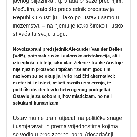
javnog bilježnika”, tj. Vlada priseže pred njim.
Međutim, zato što predsjednik predstavlja
Republiku Austriju – iako po Ustavu samo u
inozemstvu – na njemu je kako široko ili usko
shvaća tu svoju ulogu.
Novoizabrani predsjednik Alexander Van der Bellen
(VdB), potomak ruske i estonske aristokracije, ali i
izbjegličke obitelji, iako član Zelene stranke Austrije
nije njezin proizvod i tipičan ”zeleni“ (pod tim
nazivom su se okupljali vrlo različiti alternativci:
ezoterici i ekolozi, asketi raznih usmjerenja, te
politički disidenti vrlo heterogenog podrijetla).
Ostavio je za sobom njihov misticizam, no ne i
sekularni humanizam
Ustav mu ne brani utjecati na političke snage
i usmjeravati ih prema vrijednostima kojima
se vodio u predizbornoj borbi (dosadašnji