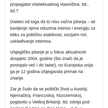
propagator intelektualnog vlasništva, itd.,
itd.?
Daleko od toga da to nisu važna pitanja – ali
bavljenje njima oduzima interes i energiju za
bitku za političku stabilnost, socijalni mir,
usklađivanje interesa.
Izbjegličko pitanje je u fokus aktualnosti
dospjelo 2004. godine (što znači da je
postojalo već i do tada!), no Europska unija
ga je 12 godina izbjegavala primati na
znanje.
Zar je čudo da se politički život u Austriji,
Njemačkoj, Francuskoj, Nizozemskoj,
poglavito u Velikoj Britaniji, itd. odvija pod