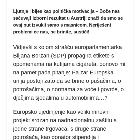
Ljutnja i bijes kao politička motivacija – Bože nas
sačuvaj! Izborni rezultat u Austriji znači da smo se
ovaj put izvukli samo s masnicom. Neriješeni
problemi će nas, ne brinite, sustići!
Vidjevši s kojom strašću europarlamentarka
Biljana Borzan (SDP) propagira etikete s
opomenama na kutijama cigareta, ponovo mi
na pamet pada pitanje: Pa zar Europska
unija postoji zato da se brine o pušačima, o
potrošačima, o normama za voće i povrće, o
dječjima sjedalima u automobilima…?
Europsko ujedinjenje kao veliki mirovni
projekt srozan na nadnacionalnu zaštitu s
jedne strane trgovaca, s druge strane
potrošača, kao donator stipendija i