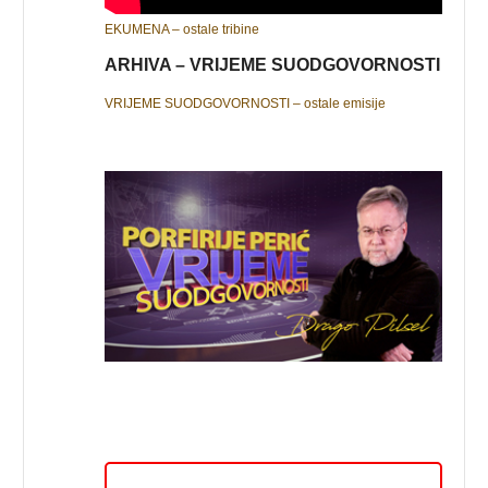
EKUMENA – ostale tribine
ARHIVA – VRIJEME SUODGOVORNOSTI
VRIJEME SUODGOVORNOSTI – ostale emisije