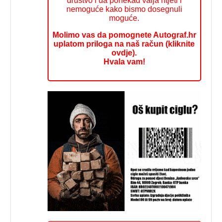
društvo i da ponekad valja htjeti i
nemoguće kako bismo dosegnuli
moguće.
Molimo vas da pomognete Autograf.hr
uplatom priloga na naš račun (kliknite
ovdje).
Hvala vam!