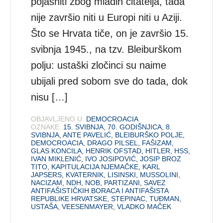
pojasniti zbog mladih čitatelja, tada
nije završio niti u Europi niti u Aziji.
Što se Hrvata tiče, on je završio 15.
svibnja 1945., na tzv. Bleiburškom
polju: ustaški zločinci su naime
ubijali pred sobom sve do tada, dok
nisu […]
OBJAVLJENO U:
DEMOCROACIA
OZNAKE:
15. SVIBNJA
,
70. GODIŠNJICA
,
8.
SVIBNJA
,
ANTE PAVELIĆ
,
BLEIBURŠKO POLJE
,
DEMOCROACIA
,
DRAGO PILSEL
,
FAŠIZAM
,
GLAS KONCILA
,
HENRIK OFSTAD
,
HITLER
,
HSS
,
IVAN MIKLENIĆ
,
IVO JOSIPOVIĆ
,
JOSIP BROZ
TITO
,
KAPITULACIJA NJEMAČKE
,
KARL
JAPSERS
,
KVATERNIK
,
LISINSKI
,
MUSSOLINI
,
NACIZAM
,
NDH
,
NOB
,
PARTIZANI
,
SAVEZ
ANTIFAŠISTIČKIH BORACA I ANTIFAŠISTA
REPUBLIKE HRVATSKE
,
STEPINAC
,
TUĐMAN
,
USTAŠA
,
VEESENMAYER
,
VLADKO MAČEK