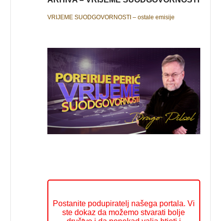
VRIJEME SUODGOVORNOSTI – ostale emisije
Postanite podupiratelj našega portala. Vi
ste dokaz da možemo stvarati bolje