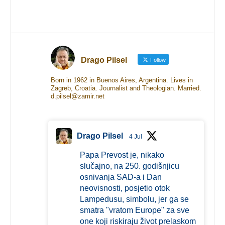
Drago Pilsel
Follow
Born in 1962 in Buenos Aires, Argentina. Lives in
Zagreb, Croatia. Journalist and Theologian. Married.
d.pilsel@zamir.net
Drago Pilsel
4 Jul
Papa Prevost je, nikako
slučajno, na 250. godišnjicu
osnivanja SAD-a i Dan
neovisnosti, posjetio otok
Lampedusu, simbolu, jer ga se
smatra "vratom Europe" za sve
one koji riskiraju život prelaskom