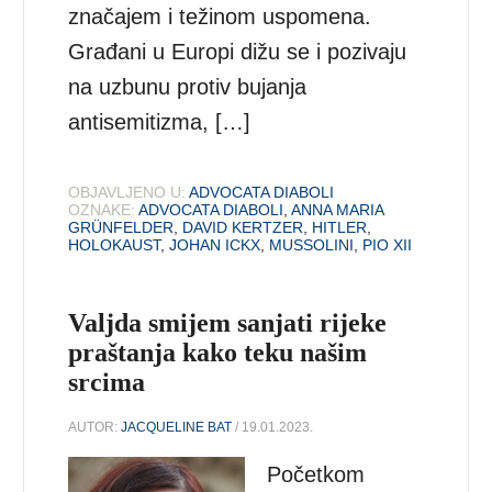
značajem i težinom uspomena.
Građani u Europi dižu se i pozivaju
na uzbunu protiv bujanja
antisemitizma, […]
OBJAVLJENO U:
ADVOCATA DIABOLI
OZNAKE:
ADVOCATA DIABOLI
,
ANNA MARIA
GRÜNFELDER
,
DAVID KERTZER
,
HITLER
,
HOLOKAUST
,
JOHAN ICKX
,
MUSSOLINI
,
PIO XII
Valjda smijem sanjati rijeke
praštanja kako teku našim
srcima
AUTOR:
JACQUELINE BAT
/ 19.01.2023.
Početkom