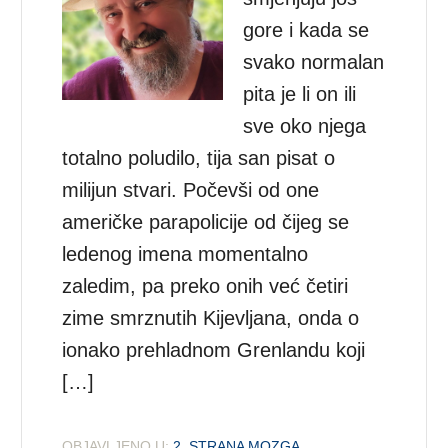
gore i kada se
svako normalan
pita je li on ili
sve oko njega
totalno poludilo, tija san pisat o
milijun stvari. Počevši od one
američke parapolicije od čijeg se
ledenog imena momentalno
zaledim, pa preko onih već četiri
zime smrznutih Kijevljana, onda o
ionako prehladnom Grenlandu koji
[…]
OBJAVLJENO U:
2. STRANA MOZGA