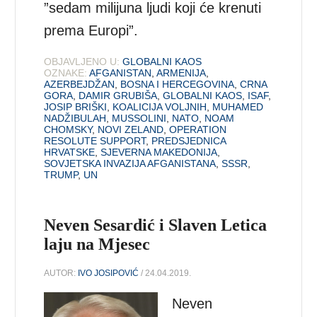
”sedam milijuna ljudi koji će krenuti
prema Europi”.
OBJAVLJENO U:
GLOBALNI KAOS
OZNAKE:
AFGANISTAN
,
ARMENIJA
,
AZERBEJDŽAN
,
BOSNA I HERCEGOVINA
,
CRNA
GORA
,
DAMIR GRUBIŠA
,
GLOBALNI KAOS
,
ISAF
,
JOSIP BRIŠKI
,
KOALICIJA VOLJNIH
,
MUHAMED
NADŽIBULAH
,
MUSSOLINI
,
NATO
,
NOAM
CHOMSKY
,
NOVI ZELAND
,
OPERATION
RESOLUTE SUPPORT
,
PREDSJEDNICA
HRVATSKE
,
SJEVERNA MAKEDONIJA
,
SOVJETSKA INVAZIJA AFGANISTANA
,
SSSR
,
TRUMP
,
UN
Neven Sesardić i Slaven Letica
laju na Mjesec
AUTOR:
IVO JOSIPOVIĆ
/ 24.04.2019.
Neven