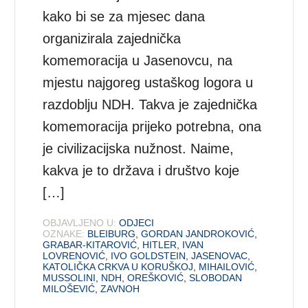
kako bi se za mjesec dana
organizirala zajednička
komemoracija u Jasenovcu, na
mjestu najgoreg ustaškog logora u
razdoblju NDH. Takva je zajednička
komemoracija prijeko potrebna, ona
je civilizacijska nužnost. Naime,
kakva je to država i društvo koje
[…]
OBJAVLJENO U:
ODJECI
OZNAKE:
BLEIBURG
,
GORDAN JANDROKOVIĆ
,
GRABAR-KITAROVIĆ
,
HITLER
,
IVAN
LOVRENOVIĆ
,
IVO GOLDSTEIN
,
JASENOVAC
,
KATOLIČKA CRKVA U KORUŠKOJ
,
MIHAILOVIĆ
,
MUSSOLINI
,
NDH
,
OREŠKOVIĆ
,
SLOBODAN
MILOŠEVIĆ
,
ZAVNOH