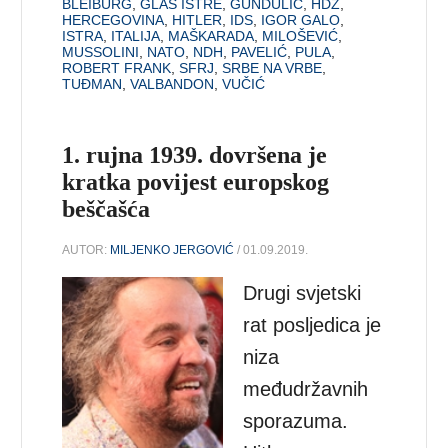
BLEIBURG
,
GLAS ISTRE
,
GUNDULIĆ
,
HDZ
,
HERCEGOVINA
,
HITLER
,
IDS
,
IGOR GALO
,
ISTRA
,
ITALIJA
,
MAŠKARADA
,
MILOŠEVIĆ
,
MUSSOLINI
,
NATO
,
NDH
,
PAVELIĆ
,
PULA
,
ROBERT FRANK
,
SFRJ
,
SRBE NA VRBE
,
TUĐMAN
,
VALBANDON
,
VUČIĆ
1. rujna 1939. dovršena je
kratka povijest europskog
beščašća
AUTOR:
MILJENKO JERGOVIĆ
/ 01.09.2019.
Drugi svjetski
rat posljedica je
niza
međudržavnih
sporazuma.