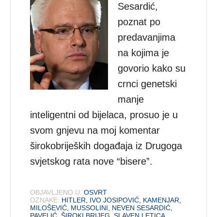
Sesardić,
poznat po
predavanjima
na kojima je
govorio kako su
crnci genetski
manje
inteligentni od bijelaca, prosuo je u
svom gnjevu na moj komentar
širokobrijeških događaja iz Drugoga
svjetskog rata nove “bisere”.
OBJAVLJENO U:
OSVRT
OZNAKE:
HITLER
,
IVO JOSIPOVIĆ
,
KAMENJAR
,
MILOŠEVIĆ
,
MUSSOLINI
,
NEVEN SESARDIĆ
,
PAVELIĆ
,
ŠIROKI BRIJEG
,
SLAVEN LETICA