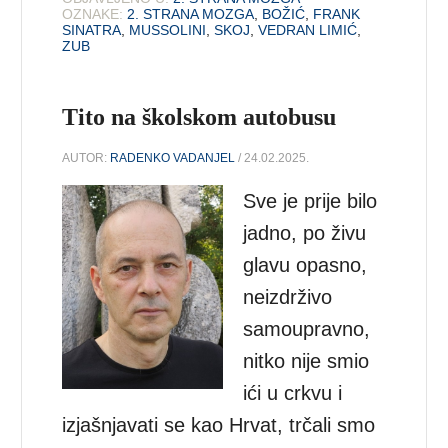
OZNAKE:
2. STRANA MOZGA
,
BOŽIĆ
,
FRANK
SINATRA
,
MUSSOLINI
,
SKOJ
,
VEDRAN LIMIĆ
,
ZUB
Tito na školskom autobusu
AUTOR:
RADENKO VADANJEL
/ 24.02.2025.
Sve je prije bilo
jadno, po živu
glavu opasno,
neizdrživo
samoupravno,
nitko nije smio
ići u crkvu i
izjašnjavati se kao Hrvat, trčali smo