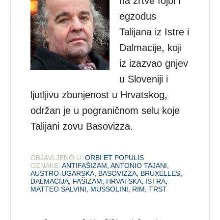
na žrtve fojbi i
egzodus
Talijana iz Istre i
Dalmacije, koji
iz izazvao gnjev
u Sloveniji i
ljutljivu zbunjenost u Hrvatskog,
održan je u pograničnom selu koje
Talijani zovu Basovizza.
OBJAVLJENO U:
ORBI ET POPULIS
OZNAKE:
ANTIFAŠIZAM
,
ANTONIO TAJANI
,
AUSTRO-UGARSKA
,
BASOVIZZA
,
BRUXELLES
,
DALMACIJA
,
FAŠIZAM
,
HRVATSKA
,
ISTRA
,
MATTEO SALVINI
,
MUSSOLINI
,
RIM
,
TRST