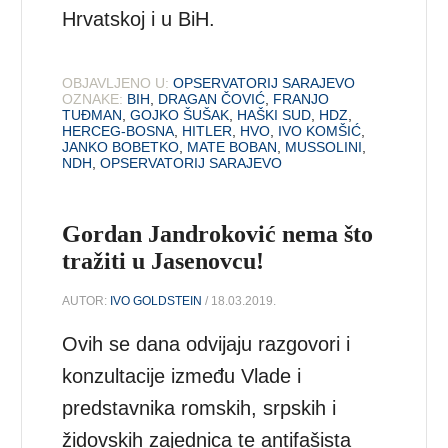
Hrvatskoj i u BiH.
OBJAVLJENO U:
OPSERVATORIJ SARAJEVO
OZNAKE:
BIH
,
DRAGAN ČOVIĆ
,
FRANJO
TUĐMAN
,
GOJKO ŠUŠAK
,
HAŠKI SUD
,
HDZ
,
HERCEG-BOSNA
,
HITLER
,
HVO
,
IVO KOMŠIĆ
,
JANKO BOBETKO
,
MATE BOBAN
,
MUSSOLINI
,
NDH
,
OPSERVATORIJ SARAJEVO
Gordan Jandroković nema što
tražiti u Jasenovcu!
AUTOR:
IVO GOLDSTEIN
/ 18.03.2019.
Ovih se dana odvijaju razgovori i
konzultacije između Vlade i
predstavnika romskih, srpskih i
židovskih zajednica te antifašista