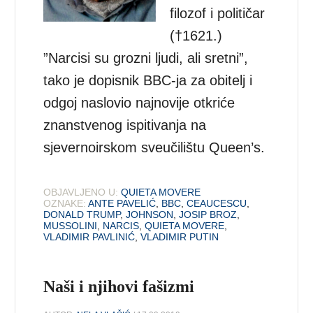
filozof i političar
(†1621.)
”Narcisi su grozni ljudi, ali sretni”,
tako je dopisnik BBC-ja za obitelj i
odgoj naslovio najnovije otkriće
znanstvenog ispitivanja na
sjevernoirskom sveučilištu Queen’s.
OBJAVLJENO U:
QUIETA MOVERE
OZNAKE:
ANTE PAVELIĆ
,
BBC
,
CEAUCESCU
,
DONALD TRUMP
,
JOHNSON
,
JOSIP BROZ
,
MUSSOLINI
,
NARCIS
,
QUIETA MOVERE
,
VLADIMIR PAVLINIĆ
,
VLADIMIR PUTIN
Naši i njihovi fašizmi