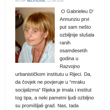
AUTOR:
NELA VLAŠIĆ
/ 17.09.2019.
O Gabrieleu D’
Annunziu prvi
put sam nešto
ozbiljnije slušala
ranih
osamdesetih
godina u
Razvojno
urbanističkom institutu u Rijeci. Da,
da čovjek ne povjeruje u “mraku
socijalizma” Rijeka je imala i institut
tog tipa, a neki pametni ljudi ozbiljno
su promišljali grad. Nas, tada