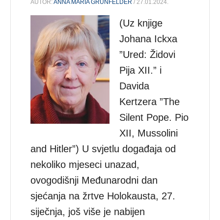
AUTOR:
ANNA MARIA GRÜNFELDER
/ 27.01.2024.
(Uz knjige
Johana Ickxa
”Ured: Židovi
Pija XII.” i
Davida
Kertzera ”The
Silent Pope. Pio
XII, Mussolini
and Hitler”) U svjetlu događaja od
nekoliko mjeseci unazad,
ovogodišnji Međunarodni dan
sjećanja na žrtve Holokausta, 27.
siječnja, još više je nabijen