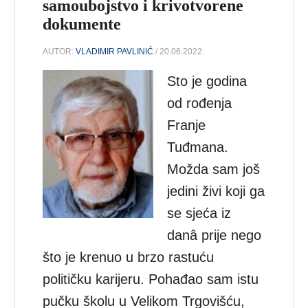
samoubojstvo i krivotvorene
dokumente
AUTOR:
VLADIMIR PAVLINIĆ
/ 20.06.2022.
Sto je godina
od rođenja
Franje
Tuđmana.
Možda sam još
jedini živi koji ga
se sjeća iz
danâ prije nego
što je krenuo u brzo rastuću
političku karijeru. Pohađao sam istu
pučku školu u Velikom Trgovišću,