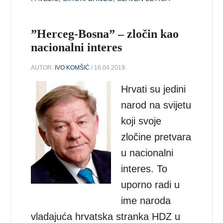
”Herceg-Bosna” – zločin kao
nacionalni interes
AUTOR:
IVO KOMŠIĆ
/ 16.04.2019.
Hrvati su jedini
narod na svijetu
koji svoje
zločine pretvara
u nacionalni
interes. To
uporno radi u
ime naroda
vladajuća hrvatska stranka HDZ u