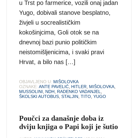
u Trst po farmerice, vozili onaj jadan
Yugo, dobivali stanove besplatno,
živjeli u socrealističkim
kokošinjcima, Goli otok se na
dnevnoj bazi punio političkim
neistomišljenicima, i svaki pravi
Hrvat, a bilo nas […]
OBJAVLJENO U:
MIŠOLOVKA
OZNAKE:
ANTE PAVELIĆ
,
HITLER
,
MIŠOLOVKA
,
MUSSOLINI
,
NDH
,
RADENKO VADANJEL
,
ŠKOLSKI AUTOBUS
,
STALJIN
,
TITO
,
YUGO
Poučci za današnje doba iz
dviju knjiga o Papi koji je šutio