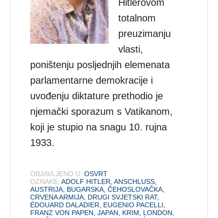
Hitlerovom
totalnom
preuzimanju
vlasti,
poništenju posljednjih elemenata
parlamentarne demokracije i
uvođenju diktature prethodio je
njemački sporazum s Vatikanom,
koji je stupio na snagu 10. rujna
1933.
OBJAVLJENO U:
OSVRT
OZNAKE:
ADOLF HITLER
,
ANSCHLUSS
,
AUSTRIJA
,
BUGARSKA
,
ČEHOSLOVAČKA
,
CRVENA ARMIJA
,
DRUGI SVJETSKI RAT
,
ÉDOUARD DALADIER
,
EUGENIO PACELLI
,
FRANZ VON PAPEN
,
JAPAN
,
KRIM
,
LONDON
,