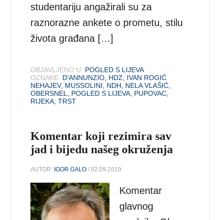
studentariju angažirali su za
raznorazne ankete o prometu, stilu
života građana […]
OBJAVLJENO U:
POGLED S LIJEVA
OZNAKE:
D'ANNUNZIO
,
HDZ
,
IVAN ROGIĆ
NEHAJEV
,
MUSSOLINI
,
NDH
,
NELA VLAŠIĆ
,
OBERSNEL
,
POGLED S LIJEVA
,
PUPOVAC
,
RIJEKA
,
TRST
Komentar koji rezimira sav
jad i bijedu našeg okruženja
AUTOR:
IGOR GALO
/ 02.09.2019.
Komentar
glavnog