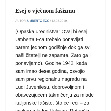
Esej o vječnom fašizmu
AUTOR:
UMBERTO ECO
/ 12.03.2019.
(Opaska uredništva: Ovaj bi esej
Umberta Eca trebalo ponavljati
barem jednom godišnje dok ga svi
naši čitatelji ne zapamte. Zato ga i
ponavljamo). Godine 1942, kada
sam imao deset godina, osvojio
sam prvu regionalnu nagradu na
Ludi Juvenilesu, dobrovoljnom i
obavezujućem takmičenju za mlade
italijanske fašiste, što će reći – za
svakog mladog Italijana. Retorički