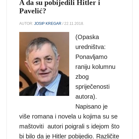
A da su pobijedili Hitler i
Pavelić?
AUTOR:
JOSIP KREGAR
/ 22.11.2018.
(Opaska
uredništva:
Ponavljamo
raniju kolumnu
zbog
spriječenosti
autora).
Napisano je
više romana i novela u kojima su se
maštoviti autori poigrali s idejom što
bi bilo da je Hitler pobijedio. Različite