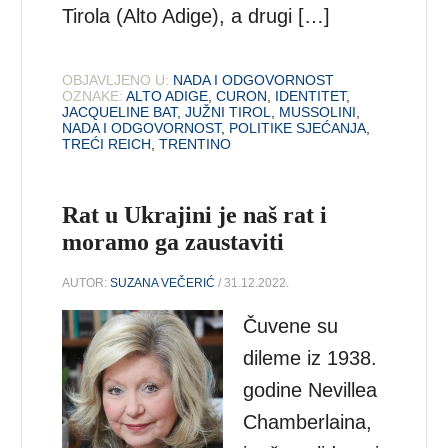
Tirola (Alto Adige), a drugi […]
OBJAVLJENO U:
NADA I ODGOVORNOST
OZNAKE:
ALTO ADIGE
,
CURON
,
IDENTITET
,
JACQUELINE BAT
,
JUŽNI TIROL
,
MUSSOLINI
,
NADA I ODGOVORNOST
,
POLITIKE SJEĆANJA
,
TREĆI REICH
,
TRENTINO
Rat u Ukrajini je naš rat i
moramo ga zaustaviti
AUTOR:
SUZANA VEČERIĆ
/ 31.12.2022.
Čuvene su
dileme iz 1938.
godine Nevillea
Chamberlaina,