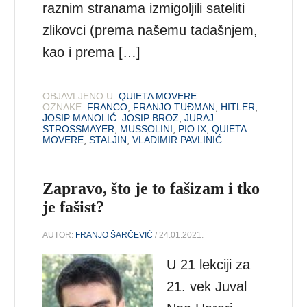
raznim stranama izmigoljili sateliti
zlikovci (prema našemu tadašnjem,
kao i prema […]
OBJAVLJENO U:
QUIETA MOVERE
OZNAKE:
FRANCO
,
FRANJO TUĐMAN
,
HITLER
,
JOSIP MANOLIĆ. JOSIP BROZ
,
JURAJ
STROSSMAYER
,
MUSSOLINI
,
PIO IX
,
QUIETA
MOVERE
,
STALJIN
,
VLADIMIR PAVLINIĆ
Zapravo, što je to fašizam i tko
je fašist?
AUTOR:
FRANJO ŠARČEVIĆ
/ 24.01.2021.
U 21 lekciji za
21. vek Juval