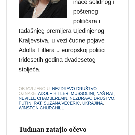
inače solidnog i
poštenog
političara i
tadašnjeg premijera Ujedinjenog
Kraljevstva, u vezi čudne pojave
Adolfa Hitlera u europskoj politici
tridesetih godina dvadesetog
stoljeća.
OBJAVLJENO U:
NEZDRAVO DRUŠTVO
OZNAKE:
ADOLF HITLER
,
MUSSOLINI
,
NAŠ RAT
,
NEVILLE CHAMBERLAIN
,
NEZDRAVO DRUŠTVO
,
PUTIN
,
RAT
,
SUZANA VEČERIĆ
,
UKRAJINA
,
WINSTON CHURCHILL
Tuđman zatajio očevo