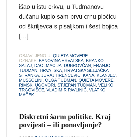
išao u istu crkvu, u Tuđmanovu
dućanu kupio sam prvu crnu pločicu
od škriljevca s pisaljkom i šest bojica
[…]
OBJAVLJENO U:
QUIETA MOVERE
OZNAKE:
BANOVINA HRVATSKA
,
BRANKO
SALAJ
,
DAOLMACIJA
,
DUBROVČAN
,
FRANJO
TUĐMAN
,
HRVATSKA
,
HRVATSKA SELJAČKA
STRANKA
,
JURAJ HRENČEVIĆ
,
KANA
,
KLANJEC
,
MUSSOLINI
,
OLGA TUĐMAN
,
QUIETA MOVERE
,
RIMSKI UGOVORI
,
STJEPAN TUĐMAN
,
VELIKO
TRGOVIŠĆE
,
VLADIMIR PAVLINIĆ
,
VLATKO
MAČEK
Diskretni šarm politike. Kraj
povijesti – ili ponavljanje?