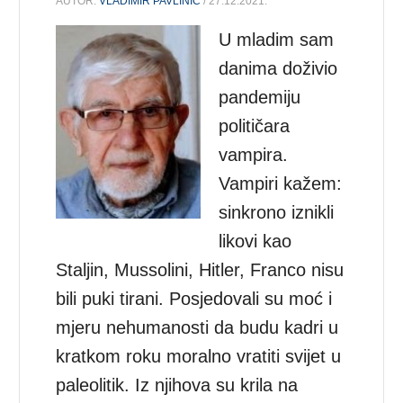
AUTOR:
VLADIMIR PAVLINIĆ
/ 27.12.2021.
U mladim sam
danima doživio
pandemiju
političara
vampira.
Vampiri kažem:
sinkrono iznikli
likovi kao
Staljin, Mussolini, Hitler, Franco nisu
bili puki tirani. Posjedovali su moć i
mjeru nehumanosti da budu kadri u
kratkom roku moralno vratiti svijet u
paleolitik. Iz njihova su krila na