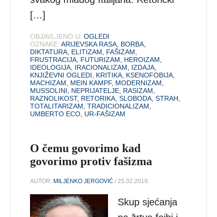
[…]
OBJAVLJENO U:
OGLEDI
OZNAKE:
ARIJEVSKA RASA
,
BORBA
,
DIKTATURA
,
ELITIZAM
,
FAŠIZAM
,
FRUSTRACIJA
,
FUTURIZAM
,
HEROIZAM
,
IDEOLOGIJA
,
IRACIONALIZAM
,
IZDAJA
,
KNJIŽEVNI OGLEDI
,
KRITIKA
,
KSENOFOBIJA
,
MACHIZAM
,
MEIN KAMPF
,
MODERNIZAM
,
MUSSOLINI
,
NEPRIJATELJE
,
RASIZAM
,
RAZNOLIKOST
,
RETORIKA
,
SLOBODA
,
STRAH
,
TOTALITARIZAM
,
TRADICIONALIZAM
,
UMBERTO ECO
,
UR-FAŠIZAM
O čemu govorimo kad
govorimo protiv fašizma
AUTOR:
MILJENKO JERGOVIĆ
/ 25.02.2019.
Skup sjećanja