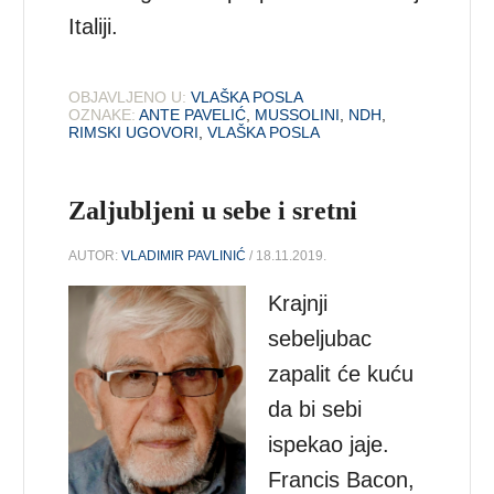
Italiji.
OBJAVLJENO U:
VLAŠKA POSLA
OZNAKE:
ANTE PAVELIĆ
,
MUSSOLINI
,
NDH
,
RIMSKI UGOVORI
,
VLAŠKA POSLA
Zaljubljeni u sebe i sretni
AUTOR:
VLADIMIR PAVLINIĆ
/ 18.11.2019.
Krajnji
sebeljubac
zapalit će kuću
da bi sebi
ispekao jaje.
Francis Bacon,