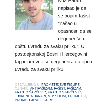
Noa Harari
napisao je da
se pojam fašist
“našao u
opasnosti da se
degeneriše u
opštu uvredu za svaku priliku”. U
postdejtonskoj Bosni i Hercegovini
taj pojam već se degenerirao u opću
uvredu za svaku priliku.
OBJAVLJENO U:
PROMETEJEVE FIGURE
OZNAKE:
ANTIFAŠIZAM
,
FAŠIST
,
FAŠIZAM
,
FRANJO ŠARČEVIĆ
,
FRANJO STARČEVIĆ
,
JUVAL NOA HARARI
,
MUSSOLINI
,
PROMETEJ
,
PROMETEJEVE FIGURE