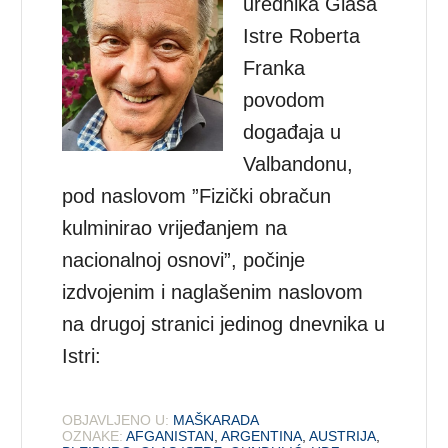
urednika Glasa
Istre Roberta
Franka
povodom
događaja u
Valbandonu,
pod naslovom ”Fizički obračun
kulminirao vrijeđanjem na
nacionalnoj osnovi”, počinje
izdvojenim i naglašenim naslovom
na drugoj stranici jedinog dnevnika u
Istri:
OBJAVLJENO U:
MAŠKARADA
OZNAKE:
AFGANISTAN
,
ARGENTINA
,
AUSTRIJA
,