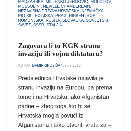
MADŽARSKA
,
MILJENKO JERGOVIĆ
,
MOLOTOV
,
MUSSOLINI
,
NEVILLE CHAMBERLAIN
,
NEZAVISNA DRŽAVA HRVATSKA
,
NJEMAČKA
,
PIO XII.
,
POLJSKA
,
PRAG
,
RIBBENTROP
,
RUMUNJSKA
,
RUSIJA
,
SLOVAČKA
,
SOVJETSKI
SAVEZ
,
SSSR
,
STALJIN
Zagovara li to KGK stranu
invaziju ili vojnu diktaturu?
AUTOR:
DAMIR GRUBIŠA
/ 09.08.2019.
Predsjednica Hrvatske najavila je
stranu invaziju na Europu, pa prema
tome i na Hrvatsku, ako Afganistan
padne – zbog toga što bi se
Hrvatska mogla povući iz
Afganistana i tako otvoriti vrata za –