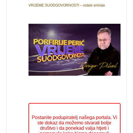
VRIJEME SUODGOVORNOSTI – ostale emisije
Postanite podupiratelj našega portala. Vi
ste dokaz da možemo stvarati bolje
društvo i da ponekad valja htjeti i