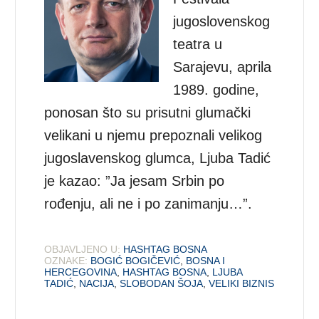
jugoslovenskog
teatra u
Sarajevu, aprila
1989. godine,
ponosan što su prisutni glumački
velikani u njemu prepoznali velikog
jugoslavenskog glumca, Ljuba Tadić
je kazao: ”Ja jesam Srbin po
rođenju, ali ne i po zanimanju…”.
OBJAVLJENO U:
HASHTAG BOSNA
OZNAKE:
BOGIĆ BOGIČEVIĆ
,
BOSNA I
HERCEGOVINA
,
HASHTAG BOSNA
,
LJUBA
TADIĆ
,
NACIJA
,
SLOBODAN ŠOJA
,
VELIKI BIZNIS