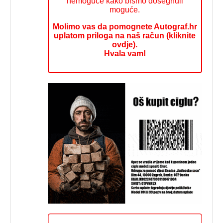
nemoguće kako bismo dosegnuli
moguće.
Molimo vas da pomognete Autograf.hr
uplatom priloga na naš račun (kliknite
ovdje).
Hvala vam!