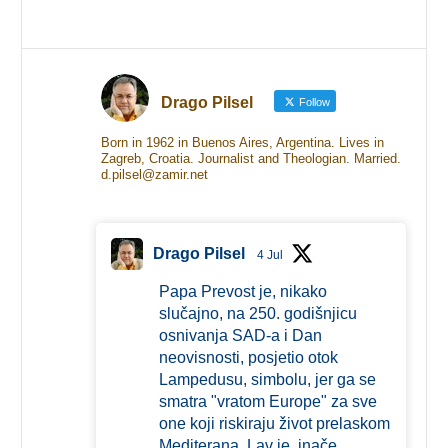
Drago Pilsel
Follow
Born in 1962 in Buenos Aires, Argentina. Lives in
Zagreb, Croatia. Journalist and Theologian. Married.
d.pilsel@zamir.net
Drago Pilsel
4 Jul
Papa Prevost je, nikako
slučajno, na 250. godišnjicu
osnivanja SAD-a i Dan
neovisnosti, posjetio otok
Lampedusu, simbolu, jer ga se
smatra "vratom Europe" za sve
one koji riskiraju život prelaskom
Mediterana. Lav je, inače,