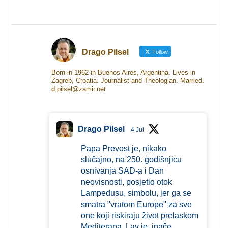
Drago Pilsel
Follow
Born in 1962 in Buenos Aires, Argentina. Lives in
Zagreb, Croatia. Journalist and Theologian. Married.
d.pilsel@zamir.net
Drago Pilsel
4 Jul
Papa Prevost je, nikako
slučajno, na 250. godišnjicu
osnivanja SAD-a i Dan
neovisnosti, posjetio otok
Lampedusu, simbolu, jer ga se
smatra "vratom Europe" za sve
one koji riskiraju život prelaskom
Mediterana. Lav je, inače,