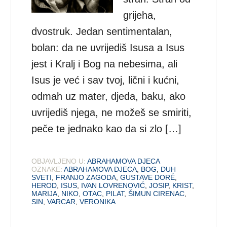
grijeha,
dvostruk. Jedan sentimentalan,
bolan: da ne uvrijediš Isusa a Isus
jest i Kralj i Bog na nebesima, ali
Isus je već i sav tvoj, lični i kućni,
odmah uz mater, djeda, baku, ako
uvrijediš njega, ne možeš se smiriti,
peče te jednako kao da si zlo […]
OBJAVLJENO U:
ABRAHAMOVA DJECA
OZNAKE:
ABRAHAMOVA DJECA
,
BOG
,
DUH
SVETI
,
FRANJO ZAGODA
,
GUSTAVE DORÉ
,
HEROD
,
ISUS
,
IVAN LOVRENOVIĆ
,
JOSIP
,
KRIST
,
MARIJA
,
NIKO
,
OTAC
,
PILAT
,
ŠIMUN CIRENAC
,
SIN
,
VARCAR
,
VERONIKA