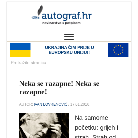
autograf.hr
novinarstvo s potpisom
UKRAJINA ČIM PRIJE U
EUROPSKU UNIJU!!
Neka se razapne! Neka se
razapne!
AUTOR:
IVAN LOVRENOVIĆ
/ 17.01.2016.
Na samome
početku: grijeh i
strah. Strah od