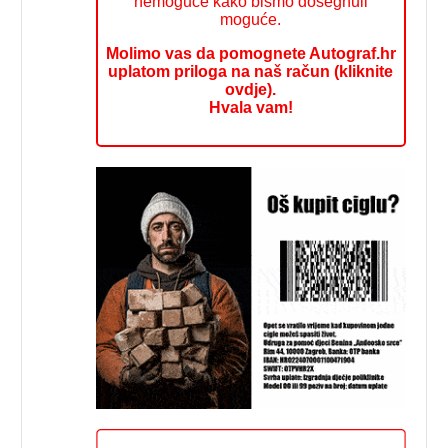
nemoguće kako bismo dosegnuli
moguće.
Molimo vas da pomognete Autograf.hr
uplatom priloga na naš račun (kliknite
ovdje).
Hvala vam!