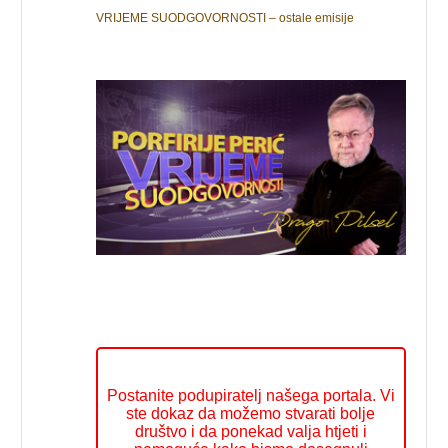
VRIJEME SUODGOVORNOSTI – ostale emisije
Postanite podupiratelj našega portala. Vi
ste dokaz da možemo stvarati bolje
društvo i da ponekad valja htjeti i