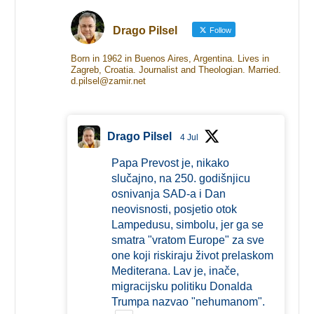
Drago Pilsel
Follow
Born in 1962 in Buenos Aires, Argentina. Lives in
Zagreb, Croatia. Journalist and Theologian. Married.
d.pilsel@zamir.net
Drago Pilsel
4 Jul
Papa Prevost je, nikako
slučajno, na 250. godišnjicu
osnivanja SAD-a i Dan
neovisnosti, posjetio otok
Lampedusu, simbolu, jer ga se
smatra "vratom Europe" za sve
one koji riskiraju život prelaskom
Mediterana. Lav je, inače,
migracijsku politiku Donalda
Trumpa nazvao "nehumanom".