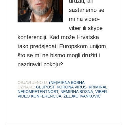
družiti, ali
sastanemo se
mi na video-
viber ili skype
konferenciji. Kad može Hrvatska
tako predsjedati Europskom unijom,
što se mi ne bismo mogli družiti i
nazdraviti pokoju?
OBJAVLJENO U:
(NE)MIRNA BOSNA
OZNAKE:
GLUPOST
,
KORONA VIRUS
,
KRIMINAL
,
NEKOMPETENTNOST
,
NEMIRNA BOSNA
,
VIBER-
VIDEO KONFERENCIJA
,
ŽELJKO IVANKOVIĆ