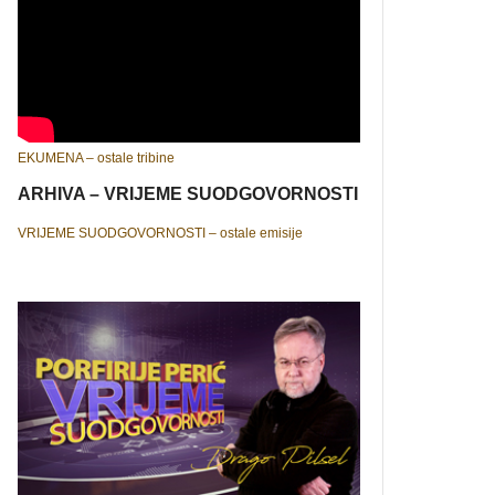
EKUMENA – ostale tribine
ARHIVA – VRIJEME SUODGOVORNOSTI
VRIJEME SUODGOVORNOSTI – ostale emisije