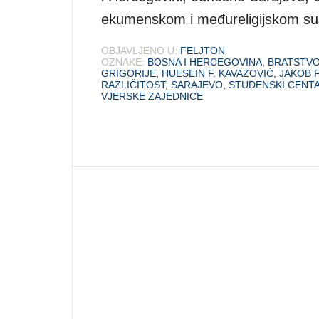
ekumenskom i međureligijskom su
OBJAVLJENO U:
FELJTON
OZNAKE:
BOSNA I HERCEGOVINA
,
BRATSTV
GRIGORIJE
,
HUESEIN F. KAVAZOVIĆ
,
JAKOB F
RAZLIČITOST
,
SARAJEVO
,
STUDENSKI CENT
VJERSKE ZAJEDNICE