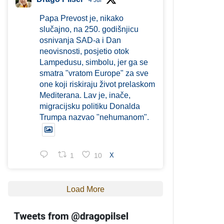
4 Jul
Papa Prevost je, nikako
slučajno, na 250. godišnjicu
osnivanja SAD-a i Dan
neovisnosti, posjetio otok
Lampedusu, simbolu, jer ga se
smatra "vratom Europe" za sve
one koji riskiraju život prelaskom
Mediterana. Lav je, inače,
migracijsku politiku Donalda
Trumpa nazvao "nehumanom".
1
10
X
Load More