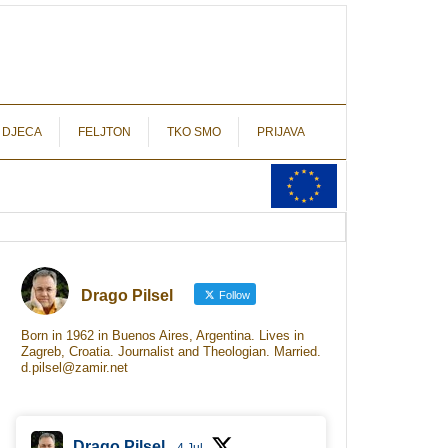
autograf.hr
novinarstvo s potpisom
 DJECA
FELJTON
TKO SMO
PRIJAVA
Drago Pilsel
Follow
Born in 1962 in Buenos Aires, Argentina. Lives in
Zagreb, Croatia. Journalist and Theologian. Married.
d.pilsel@zamir.net
Drago Pilsel