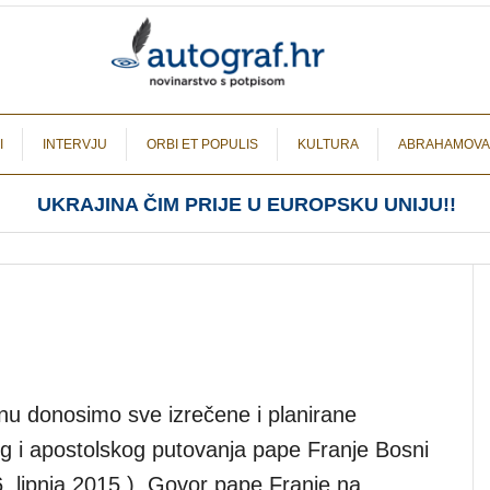
I
INTERVJU
ORBI ET POPULIS
KULTURA
ABRAHAMOVA
UKRAJINA ČIM PRIJE U EUROPSKU UNIJU!!
nu donosimo sve izrečene i planirane
g i apostolskog putovanja pape Franje Bosni
. lipnja 2015.). Govor pape Franje na