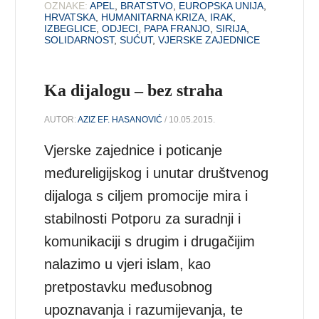
OZNAKE:
APEL
,
BRATSTVO
,
EUROPSKA UNIJA
,
HRVATSKA
,
HUMANITARNA KRIZA
,
IRAK
,
IZBEGLICE
,
ODJECI
,
PAPA FRANJO
,
SIRIJA
,
SOLIDARNOST
,
SUĆUT
,
VJERSKE ZAJEDNICE
Ka dijalogu – bez straha
AUTOR:
AZIZ EF. HASANOVIĆ
/ 10.05.2015.
Vjerske zajednice i poticanje
međureligijskog i unutar društvenog
dijaloga s ciljem promocije mira i
stabilnosti Potporu za suradnji i
komunikaciji s drugim i drugačijim
nalazimo u vjeri islam, kao
pretpostavku međusobnog
upoznavanja i razumijevanja, te