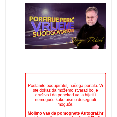
Postanite podupiratelj našega portala. Vi
ste dokaz da možemo stvarati bolje
društvo i da ponekad valja htjeti i
nemoguće kako bismo dosegnuli
moguće.
Molimo vas da pomognete Autograf.hr