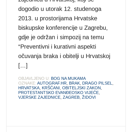
dogodio u utorak 12. studenoga
2013. u prostorijama Hrvatske
biskupske konferencije u Zagrebu,
gdje je održan i simpozij na temu
“Preventivni i kurativni aspekti
očuvanja braka i obitelji u Hrvatskoj
[…]
OBJAVLJENO U:
BOG NA MUKAMA
OZNAKE:
AUTOGRAF.HR
,
BRAK
,
DRAGO PILSEL
,
HRVATSKA
,
KRŠĆANI
,
OBITELJSKI ZAKON
,
PROTESTANTSKO EVANĐEOSKO VIJEĆE
,
VJERSKE ZAJEDNICE
,
ZAGREB
,
ŽIDOVI