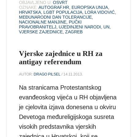
OBJAVLJENO U:
OSVRT
OZNAKE:
AUTOGRAF.HR
,
EUROPSKA UNIJA
,
HRVATSKA
,
LGBT POPULACIJA
,
LORA VIDOVIĆ
,
MEĐUNARODNI DAN TOLERANCIJE
,
NACIONALNE MANJINE
,
PUČKI
PRAVOBRANITELJ
,
UJEDINJENI NARODI
,
UN
,
VJERSKE ZAJEDNICE
,
ZAGREB
Vjerske zajednice u RH za
antigay referendum
AUTOR:
DRAGO PILSEL
/ 14.11.2013.
Na stranicama Protestantskog
evanđeoskog vijeća u RH objavljena
je cjelovita izjava donesena u okviru
Devetoga međureligijskoga susreta
visokih predstavnika vjerskih
zajednica u Hrvatskoj, koji se