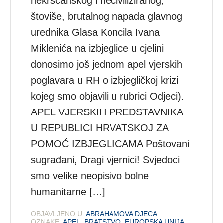
nekršćanskog i neciviliziranog,
štoviše, brutalnog napada glavnog
urednika Glasa Koncila Ivana
Miklenića na izbjeglice u cjelini
donosimo još jednom apel vjerskih
poglavara u RH o izbjegličkoj krizi
kojeg smo objavili u rubrici Odjeci).
APEL VJERSKIH PREDSTAVNIKA
U REPUBLICI HRVATSKOJ ZA
POMOĆ IZBJEGLICAMA Poštovani
sugrađani, Dragi vjernici! Svjedoci
smo velike neopisivo bolne
humanitarne […]
OBJAVLJENO U:
ABRAHAMOVA DJECA
OZNAKE:
APEL
,
BRATSTVO
,
EUROPSKA UNIJA
,