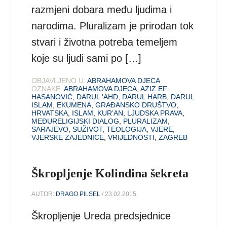
razmjeni dobara među ljudima i
narodima. Pluralizam je prirodan tok
stvari i životna potreba temeljem
koje su ljudi sami po […]
OBJAVLJENO U:
ABRAHAMOVA DJECA
OZNAKE:
ABRAHAMOVA DJECA
,
AZIZ EF.
HASANOVIĆ
,
DARUL 'AHD
,
DARUL HARB
,
DARUL
ISLAM
,
EKUMENA
,
GRAĐANSKO DRUŠTVO
,
HRVATSKA
,
ISLAM
,
KUR’AN
,
LJUDSKA PRAVA
,
MEĐURELIGIJSKI DIALOG
,
PLURALIZAM
,
SARAJEVO
,
SUŽIVOT
,
TEOLOGIJA
,
VJERE
,
VJERSKE ZAJEDNICE
,
VRIJEDNOSTI
,
ZAGREB
Škropljenje Kolindina šekreta
AUTOR:
DRAGO PILSEL
/ 23.02.2015.
Škropljenje Ureda predsjednice