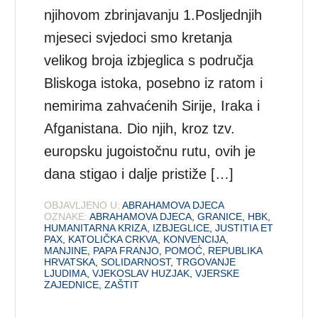
njihovom zbrinjavanju 1.Posljednjih
mjeseci svjedoci smo kretanja
velikog broja izbjeglica s područja
Bliskoga istoka, posebno iz ratom i
nemirima zahvaćenih Sirije, Iraka i
Afganistana. Dio njih, kroz tzv.
europsku jugoistočnu rutu, ovih je
dana stigao i dalje pristiže […]
OBJAVLJENO U:
ABRAHAMOVA DJECA
OZNAKE:
ABRAHAMOVA DJECA
,
GRANICE
,
HBK
,
HUMANITARNA KRIZA
,
IZBJEGLICE
,
JUSTITIA ET
PAX
,
KATOLIČKA CRKVA
,
KONVENCIJA
,
MANJINE
,
PAPA FRANJO
,
POMOĆ
,
REPUBLIKA
HRVATSKA
,
SOLIDARNOST
,
TRGOVANJE
LJUDIMA
,
VJEKOSLAV HUZJAK
,
VJERSKE
ZAJEDNICE
,
ZAŠTIT