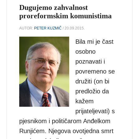
Dugujemo zahvalnost
proreformskim komunistima
AUTOR:
PETER KUZMIČ
/ 20.09.2015.
Bila mi je čast
osobno
poznavati i
povremeno se
družiti (on bi
predložio da
kažem
prijateljevati) s
pjesnikom i političarom Anđelkom
Runjićem. Njegova ovotjedna smrt