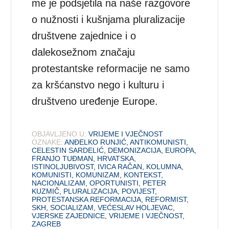
me je podsjetila na naše razgovore
o nužnosti i kušnjama pluralizacije
društvene zajednice i o
dalekosežnom značaju
protestantske reformacije ne samo
za kršćanstvo nego i kulturu i
društveno uređenje Europe.
OBJAVLJENO U:
VRIJEME I VJEČNOST
OZNAKE:
ANĐELKO RUNJIĆ
,
ANTIKOMUNISTI
,
CELESTIN SARDELIĆ
,
DEMONIZACIJA
,
EUROPA
,
FRANJO TUĐMAN
,
HRVATSKA
,
ISTINOLJUBIVOST
,
IVICA RAČAN
,
KOLUMNA
,
KOMUNISTI
,
KOMUNIZAM
,
KONTEKST
,
NACIONALIZAM
,
OPORTUNISTI
,
PETER
KUZMIČ
,
PLURALIZACIJA
,
POVIJEST
,
PROTESTANSKA REFORMACIJA
,
REFORMIST
,
SKH
,
SOCIALIZAM
,
VEĆESLAV HOLJEVAC
,
VJERSKE ZAJEDNICE
,
VRIJEME I VJEČNOST
,
ZAGREB