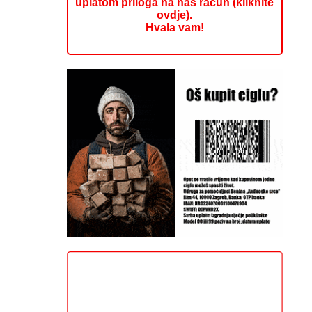
uplatom priloga na naš račun (kliknite
ovdje).
Hvala vam!