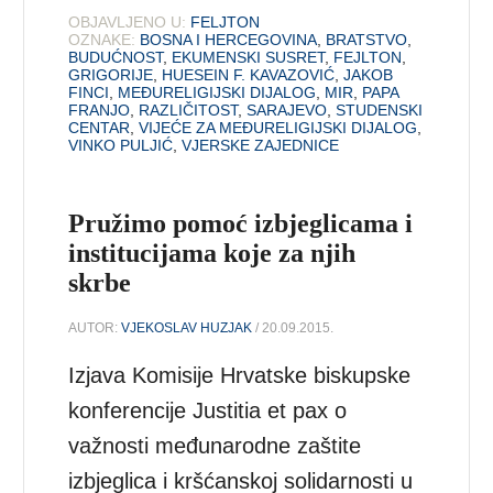
OBJAVLJENO U:
FELJTON
OZNAKE:
BOSNA I HERCEGOVINA
,
BRATSTVO
,
BUDUĆNOST
,
EKUMENSKI SUSRET
,
FEJLTON
,
GRIGORIJE
,
HUESEIN F. KAVAZOVIĆ
,
JAKOB
FINCI
,
MEĐURELIGIJSKI DIJALOG
,
MIR
,
PAPA
FRANJO
,
RAZLIČITOST
,
SARAJEVO
,
STUDENSKI
CENTAR
,
VIJEĆE ZA MEĐURELIGIJSKI DIJALOG
,
VINKO PULJIĆ
,
VJERSKE ZAJEDNICE
Pružimo pomoć izbjeglicama i
institucijama koje za njih
skrbe
AUTOR:
VJEKOSLAV HUZJAK
/ 20.09.2015.
Izjava Komisije Hrvatske biskupske
konferencije Justitia et pax o
važnosti međunarodne zaštite
izbjeglica i kršćanskoj solidarnosti u