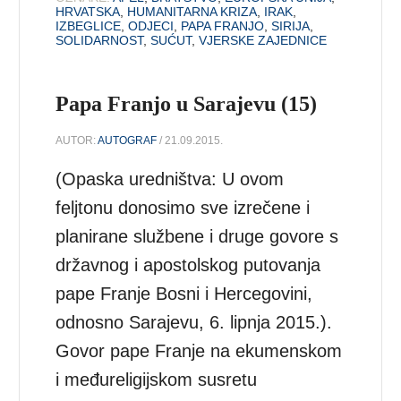
HRVATSKA
,
HUMANITARNA KRIZA
,
IRAK
,
IZBEGLICE
,
ODJECI
,
PAPA FRANJO
,
SIRIJA
,
SOLIDARNOST
,
SUĆUT
,
VJERSKE ZAJEDNICE
Papa Franjo u Sarajevu (15)
AUTOR:
AUTOGRAF
/ 21.09.2015.
(Opaska uredništva: U ovom
feljtonu donosimo sve izrečene i
planirane službene i druge govore s
državnog i apostolskog putovanja
pape Franje Bosni i Hercegovini,
odnosno Sarajevu, 6. lipnja 2015.).
Govor pape Franje na ekumenskom
i međureligijskom susretu