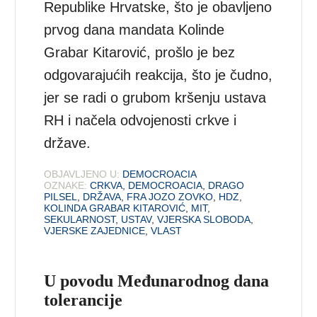
Republike Hrvatske, što je obavljeno
prvog dana mandata Kolinde
Grabar Kitarović, prošlo je bez
odgovarajućih reakcija, što je čudno,
jer se radi o grubom kršenju ustava
RH i načela odvojenosti crkve i
države.
OBJAVLJENO U:
DEMOCROACIA
OZNAKE:
CRKVA
,
DEMOCROACIA
,
DRAGO
PILSEL
,
DRŽAVA
,
FRA JOZO ZOVKO
,
HDZ
,
KOLINDA GRABAR KITAROVIĆ
,
MIT
,
SEKULARNOST
,
USTAV
,
VJERSKA SLOBODA
,
VJERSKE ZAJEDNICE
,
VLAST
U povodu Međunarodnog dana
tolerancije