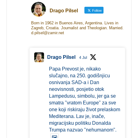
Drago Pilsel
Follow
Born in 1962 in Buenos Aires, Argentina. Lives in
Zagreb, Croatia. Journalist and Theologian. Married.
d.pilsel@zamir.net
Drago Pilsel
4 Jul
Papa Prevost je, nikako
slučajno, na 250. godišnjicu
osnivanja SAD-a i Dan
neovisnosti, posjetio otok
Lampedusu, simbolu, jer ga se
smatra "vratom Europe" za sve
one koji riskiraju život prelaskom
Mediterana. Lav je, inače,
migracijsku politiku Donalda
Trumpa nazvao "nehumanom".