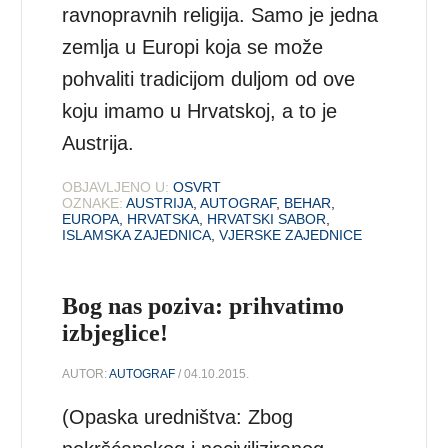
ravnopravnih religija. Samo je jedna
zemlja u Europi koja se može
pohvaliti tradicijom duljom od ove
koju imamo u Hrvatskoj, a to je
Austrija.
OBJAVLJENO U:
OSVRT
OZNAKE:
AUSTRIJA
,
AUTOGRAF
,
BEHAR
,
EUROPA
,
HRVATSKA
,
HRVATSKI SABOR
,
ISLAMSKA ZAJEDNICA
,
VJERSKE ZAJEDNICE
Bog nas poziva: prihvatimo
izbjeglice!
AUTOR:
AUTOGRAF
/ 04.10.2015.
(Opaska uredništva: Zbog