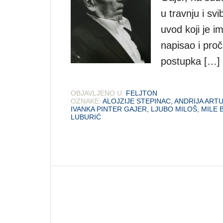
u travnju i svi
uvod koji je im
napisao i proč
postupka […]
OBJAVLJENO U:
FELJTON
OZNAKE:
ALOJZIJE STEPINAC
,
ANDRIJA ART
IVANKA PINTER GAJER
,
LJUBO MILOŠ
,
MILE 
LUBURIĆ