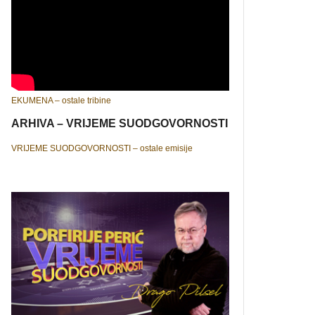
EKUMENA – ostale tribine
ARHIVA – VRIJEME SUODGOVORNOSTI
VRIJEME SUODGOVORNOSTI – ostale emisije