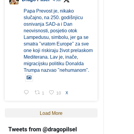
4 Jul
Papa Prevost je, nikako
slučajno, na 250. godišnjicu
osnivanja SAD-a i Dan
neovisnosti, posjetio otok
Lampedusu, simbolu, jer ga se
smatra "vratom Europe" za sve
one koji riskiraju život prelaskom
Mediterana. Lav je, inače,
migracijsku politiku Donalda
Trumpa nazvao "nehumanom".
1
10
X
Load More