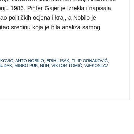
bnju 1986. Pinter Gajer je izrekla i napisala
ao političkih ocjena i kraj, a Nobilo je
itao sredinu koja je bila analiza samog
UKOVIĆ
,
ANTO NOBILO
,
ERIH LISAK
,
FILIP ORNAKOVIĆ
,
BUDAK
,
MIRKO PUK
,
NDH
,
VIKTOR TOMIĆ
,
VJEKOSLAV