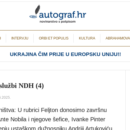
I
INTERVJU
ORBI ET POPULIS
KULTURA
ABRAHAMOVA
UKRAJINA ČIM PRIJE U EUROPSKU UNIJU!!
 službi NDH (4)
6.2025.
ištva: U rubrici Feljton donosimo završnu
 Ante Nobila i njegove šefice, Ivanke Pinter
enju ustaškom dužnosniku Andriji Artukoviću