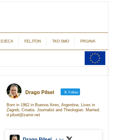
autograf.hr
novinarstvo s potpisom
 DJECA
FELJTON
TKO SMO
PRIJAVA
Drago Pilsel
Follow
Born in 1962 in Buenos Aires, Argentina. Lives in
Zagreb, Croatia. Journalist and Theologian. Married.
d.pilsel@zamir.net
Drago Pilsel