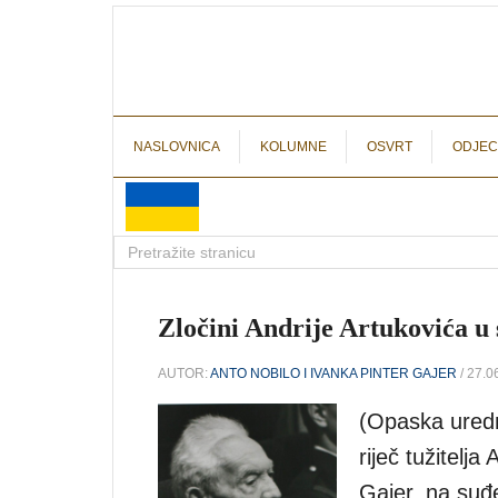
NASLOVNICA
KOLUMNE
OSVRT
ODJEC
Zločini Andrije Artukovića u
AUTOR:
ANTO NOBILO I IVANKA PINTER GAJER
/ 27.0
(Opaska uredn
riječ tužitelja
Gajer, na suđ