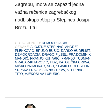
Zagrebu, mora se zapaziti jedna
važna rečenica zagrebačkog
nadbiskupa Alojzija Stepinca Josipu
Brozu Titu.
OBJAVLJENO U:
DEMOCROACIA
OZNAKE:
ALOJZIJE STEPINAC
,
ANDREJ
PLENKOVIĆ
,
BRUNO BUŠIĆ
,
DARKO HUDELIST
,
DEMOCROACIA
,
DRAGO PILSEL
,
FRA DOMINIK
MANDIĆ
,
FRANJO KUHARIĆ
,
FRANJO TUĐMAN
,
GRABAR-KITAROVIĆ
,
HDZ
,
KATOLIČKA CRKVA
,
MIŠKO PRIMORAC
,
NDH
,
SLAVKO GOLDSTEIN
,
SRPSKA PRAVOSLAVNA CRKVA
,
STEPINAC
,
TITO
,
VJEKOSLAV LUBURIĆ