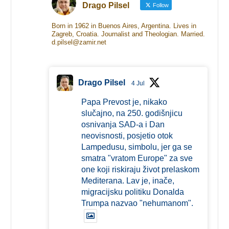
Drago Pilsel
Follow
Born in 1962 in Buenos Aires, Argentina. Lives in
Zagreb, Croatia. Journalist and Theologian. Married.
d.pilsel@zamir.net
Drago Pilsel
4 Jul
Papa Prevost je, nikako
slučajno, na 250. godišnjicu
osnivanja SAD-a i Dan
neovisnosti, posjetio otok
Lampedusu, simbolu, jer ga se
smatra "vratom Europe" za sve
one koji riskiraju život prelaskom
Mediterana. Lav je, inače,
migracijsku politiku Donalda
Trumpa nazvao "nehumanom".