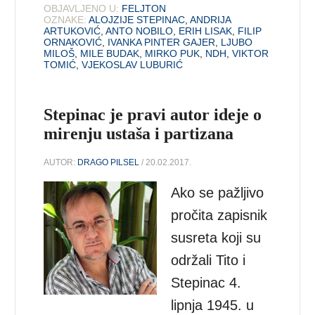
OBJAVLJENO U:
FELJTON
OZNAKE:
ALOJZIJE STEPINAC
,
ANDRIJA
ARTUKOVIĆ
,
ANTO NOBILO
,
ERIH LISAK
,
FILIP
ORNAKOVIĆ
,
IVANKA PINTER GAJER
,
LJUBO
MILOŠ
,
MILE BUDAK
,
MIRKO PUK
,
NDH
,
VIKTOR
TOMIĆ
,
VJEKOSLAV LUBURIĆ
Stepinac je pravi autor ideje o
mirenju ustaša i partizana
AUTOR:
DRAGO PILSEL
/ 20.02.2017.
Ako se pažljivo
pročita zapisnik
susreta koji su
održali Tito i
Stepinac 4.
lipnja 1945. u