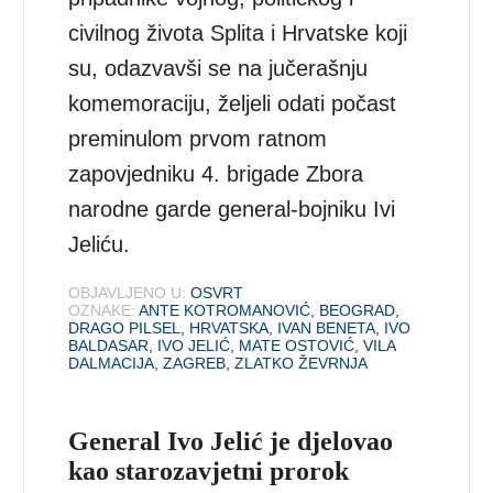
civilnog života Splita i Hrvatske koji
su, odazvavši se na jučerašnju
komemoraciju, željeli odati počast
preminulom prvom ratnom
zapovjedniku 4. brigade Zbora
narodne garde general-bojniku Ivi
Jeliću.
OBJAVLJENO U:
OSVRT
OZNAKE:
ANTE KOTROMANOVIĆ
,
BEOGRAD
,
DRAGO PILSEL
,
HRVATSKA
,
IVAN BENETA
,
IVO
BALDASAR
,
IVO JELIĆ
,
MATE OSTOVIĆ
,
VILA
DALMACIJA
,
ZAGREB
,
ZLATKO ŽEVRNJA
General Ivo Jelić je djelovao
kao starozavjetni prorok