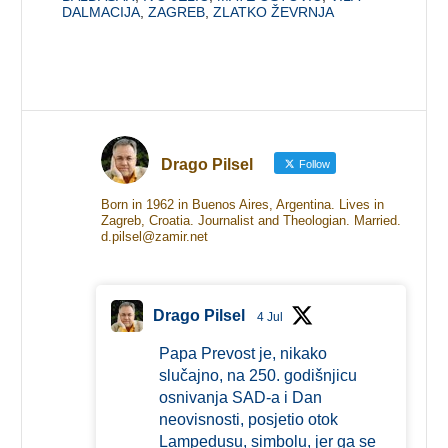
DALMACIJA
,
ZAGREB
,
ZLATKO ŽEVRNJA
Drago Pilsel
Follow
Born in 1962 in Buenos Aires, Argentina. Lives in
Zagreb, Croatia. Journalist and Theologian. Married.
d.pilsel@zamir.net
Drago Pilsel
4 Jul
Papa Prevost je, nikako
slučajno, na 250. godišnjicu
osnivanja SAD-a i Dan
neovisnosti, posjetio otok
Lampedusu, simbolu, jer ga se