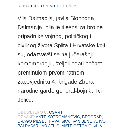
AUTOR:
DRAGO PILSEL
/ 09.01.2016.
Vila Dalmacija, javlja Slobodna
Dalmacija, bila je tijesna za brojne
pripadnike vojnog, političkog i
civilnog života Splita i Hrvatske koji
su, odazvavši se na jučerašnju
komemoraciju, željeli odati počast
preminulom prvom ratnom
zapovjedniku 4. brigade Zbora
narodne garde general-bojniku Ivi
Jeliću.
OBJAVLJENO U:
OSVRT
OZNAKE:
ANTE KOTROMANOVIĆ
,
BEOGRAD
,
DRAGO PILSEL
,
HRVATSKA
,
IVAN BENETA
,
IVO
BALDASAR
,
IVO JELIĆ
,
MATE OSTOVIĆ
,
VILA