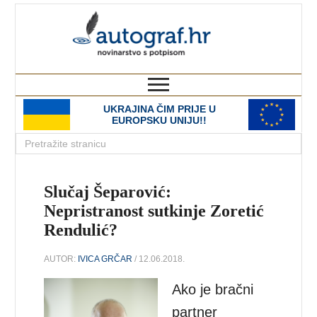
autograf.hr
novinarstvo s potpisom
UKRAJINA ČIM PRIJE U
EUROPSKU UNIJU!!
Slučaj Šeparović:
Nepristranost sutkinje Zoretić
Rendulić?
AUTOR:
IVICA GRČAR
/ 12.06.2018.
Ako je bračni
partner