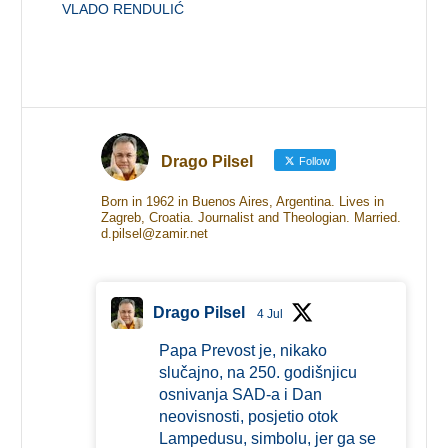
VLADO RENDULIĆ
Drago Pilsel
Follow
Born in 1962 in Buenos Aires, Argentina. Lives in
Zagreb, Croatia. Journalist and Theologian. Married.
d.pilsel@zamir.net
Drago Pilsel
4 Jul
Papa Prevost je, nikako
slučajno, na 250. godišnjicu
osnivanja SAD-a i Dan
neovisnosti, posjetio otok
Lampedusu, simbolu, jer ga se