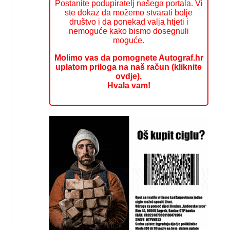
Postanite podupiratelj našega portala. Vi
ste dokaz da možemo stvarati bolje
društvo i da ponekad valja htjeti i
nemoguće kako bismo dosegnuli
moguće.
Molimo vas da pomognete Autograf.hr
uplatom priloga na naš račun (kliknite
ovdje).
Hvala vam!