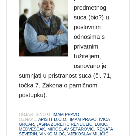
predmetnog
suca (bio?) u
poslovnim
odnosima s
privatnim
tužiteljem,
osnovano je
sumnjati u pristranost suca (čl. 71,
točka 7. Zakona o parničnom
postupku).
OBJAVLJENO U:
IMAM PRAVO
OZNAKE:
APIS IT D.O.O.
,
IMAM PRAVO
,
IVICA
GRČAR
,
JASNA ZORETIĆ RENDULIĆ
,
LUKIĆ
,
MEDVEŠČAK
,
MIROSLAV ŠEPAROVIĆ
,
RENATA
SEVERIN
,
VINKO MIOČ
,
VJEKOSLAV MILIČIĆ
,