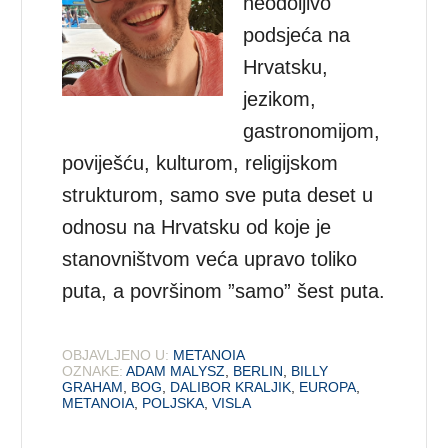
neodoljivo
podsjeća na
Hrvatsku,
jezikom,
gastronomijom,
poviješću, kulturom, religijskom
strukturom, samo sve puta deset u
odnosu na Hrvatsku od koje je
stanovništvom veća upravo toliko
puta, a površinom ”samo” šest puta.
OBJAVLJENO U:
METANOIA
OZNAKE:
ADAM MALYSZ
,
BERLIN
,
BILLY
GRAHAM
,
BOG
,
DALIBOR KRALJIK
,
EUROPA
,
METANOIA
,
POLJSKA
,
VISLA