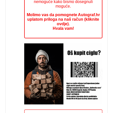
nemoguće kako bismo dosegnuli
moguće.
Molimo vas da pomognete Autograf.hr
uplatom priloga na naš račun (kliknite
ovdje).
Hvala vam!