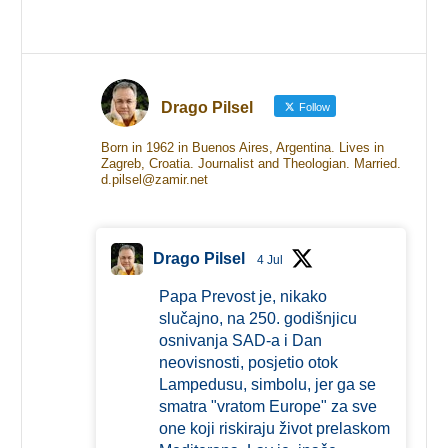
Drago Pilsel
Follow
Born in 1962 in Buenos Aires, Argentina. Lives in
Zagreb, Croatia. Journalist and Theologian. Married.
d.pilsel@zamir.net
Drago Pilsel
4 Jul
Papa Prevost je, nikako
slučajno, na 250. godišnjicu
osnivanja SAD-a i Dan
neovisnosti, posjetio otok
Lampedusu, simbolu, jer ga se
smatra "vratom Europe" za sve
one koji riskiraju život prelaskom