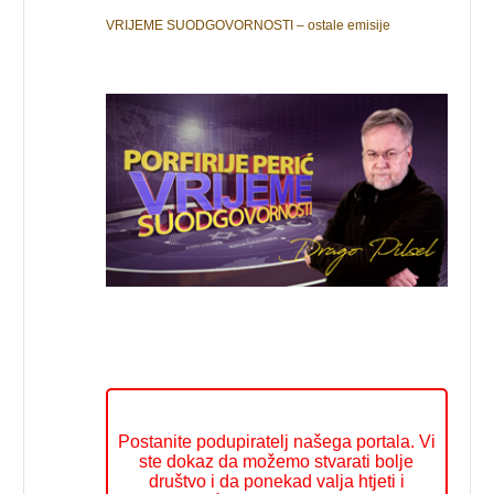
VRIJEME SUODGOVORNOSTI – ostale emisije
Postanite podupiratelj našega portala. Vi
ste dokaz da možemo stvarati bolje
društvo i da ponekad valja htjeti i