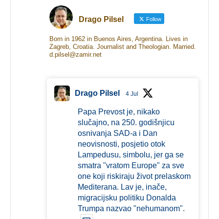
Drago Pilsel
Follow
Born in 1962 in Buenos Aires, Argentina. Lives in
Zagreb, Croatia. Journalist and Theologian. Married.
d.pilsel@zamir.net
Drago Pilsel
4 Jul
Papa Prevost je, nikako
slučajno, na 250. godišnjicu
osnivanja SAD-a i Dan
neovisnosti, posjetio otok
Lampedusu, simbolu, jer ga se
smatra "vratom Europe" za sve
one koji riskiraju život prelaskom
Mediterana. Lav je, inače,
migracijsku politiku Donalda
Trumpa nazvao "nehumanom".