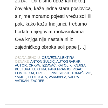
2014. Da bismo upoznali nekog
čovjeka, kaže jedna stara poslovica,
s njime moramo pojesti vreću soli ili
pak, kako kažu Indijanci, trebamo
hodati u njegovim mokasinkama.
Ova knjiga nije nastala ni iz
zajedničkog obroka soli pape […]
OBJAVLJENO U:
OBAVEZNA LEKTIRA
OZNAKE:
ANTON ŠULJIĆ
,
AUTOGRAF.HR
,
AUTOR
,
CRKVA
,
IZDAVAČ
,
KATOLIK
,
KNJIGA
,
KULTURA
,
LEKTIRA
,
PAPA FRANJO
,
PISAC
,
PONTIFIKAT
,
PROFIL
,
RIM
,
SILVIJE TOMAŠEVIĆ
,
SVIJET
,
TEOLOGIJA
,
VARIJABLA
,
VJERA
VATIKAN
,
ZAGREB