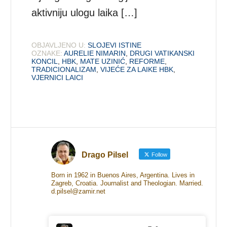
aktivniju ulogu laika […]
OBJAVLJENO U:
SLOJEVI ISTINE
OZNAKE:
AURELIE NIMARIN
,
DRUGI VATIKANSKI
KONCIL
,
HBK
,
MATE UZINIĆ
,
REFORME
,
TRADICIONALIZAM
,
VIJEĆE ZA LAIKE HBK
,
VJERNICI LAICI
Drago Pilsel
Follow
Born in 1962 in Buenos Aires, Argentina. Lives in
Zagreb, Croatia. Journalist and Theologian. Married.
d.pilsel@zamir.net