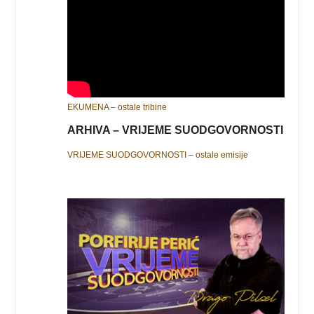
EKUMENA – ostale tribine
ARHIVA – VRIJEME SUODGOVORNOSTI
VRIJEME SUODGOVORNOSTI – ostale emisije