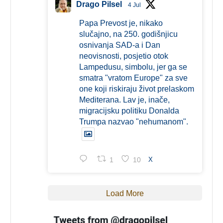
Drago Pilsel
4 Jul
Papa Prevost je, nikako
slučajno, na 250. godišnjicu
osnivanja SAD-a i Dan
neovisnosti, posjetio otok
Lampedusu, simbolu, jer ga se
smatra "vratom Europe" za sve
one koji riskiraju život prelaskom
Mediterana. Lav je, inače,
migracijsku politiku Donalda
Trumpa nazvao "nehumanom".
1
10
X
Load More