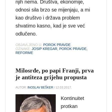
njih nema. Društva, ekonomije,
odnosi sila brzo se mijenjaju, a mi
kao društvo i država problem
shvatimo kasno, kad je sve već
odlučeno.
OBJAVLJENO U:
POROK PRAVDE
OZNAKE:
JOSIP KREGAR
,
POROK PRAVDE
,
REFORME
Milosrđe, po papi Franji, prva
je antiteza grijehu propusta
AUTOR:
INOSLAV BEŠKER
/ 12.03.2017.
Kontinuitet
protkan