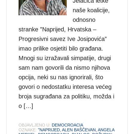
Jelačića letke
naše koalicije,
odnosno
stranke ”Naprijed, Hrvatska –
Progresivni savez Ive Josipovića”
imao prilike osjetiti bilo građana.
Mnogi su izražavali simpatije, drugi
sam nam govorili da nismo njihova
opcija, neki su nas ignorirali, što
govori o nedostatku interesa većeg
broja sugrađana za politiku, možda i
o […]
OBJAVLJENO U:
DEMOCROACIA
OZNAKE:
"NAPRIJED
,
ALEN BAŠČEVAN
,
ANGELA