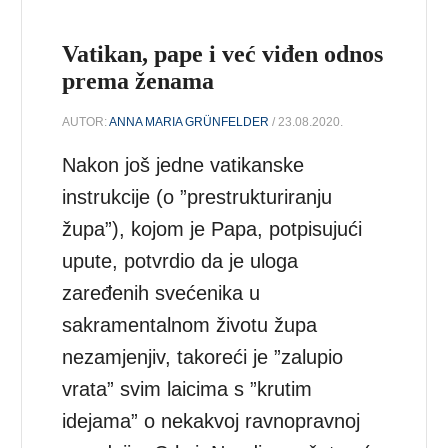
Vatikan, pape i već viđen odnos
prema ženama
AUTOR:
ANNA MARIA GRÜNFELDER
/ 23.08.2020.
Nakon još jedne vatikanske
instrukcije (o ”prestrukturiranju
župa”), kojom je Papa, potpisujući
upute, potvrdio da je uloga
zaređenih svećenika u
sakramentalnom životu župa
nezamjenjiv, takoreći je ”zalupio
vrata” svim laicima s ”krutim
idejama” o nekakvoj ravnopravnoj