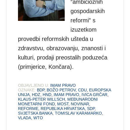
”ambicioznih
gospodarskih
reformi” s
izuzetkom
provedbi reformskih ušteda u
zdravstvu, obrazovanju, znanosti i
kulturi, prodaji preostalih poduzeća
(primjerice, Končara).
OBJAVLJENO U:
IMAM PRAVO
OZNAKE:
BDP
,
BOŽO PETROV
,
CDU
,
EUROPSKA
UNIJA
,
HDZ
,
HND
,
IMAM PRAVO
,
IVICA GRČAR
,
KLAUS-PETER WILLSCH
,
MEĐUNARODNI
MONETARNI FOND
,
MOST
,
NOVINAR
,
REFORME
,
REPUBLIKA HRVATSKA
,
SDP
,
SVJETSKA BANKA
,
TOMISLAV KARAMARKO
,
VLADA
,
WTO