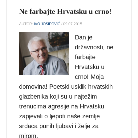
Ne farbajte Hrvatsku u crno!
AUTOR:
IVO JOSIPOVIĆ
/ 09.07.2015.
Dan je
državnosti, ne
farbajte
Hrvatsku u
crno! Moja
domovina! Poetski usklik hrvatskih
glazbenika koji su u najtežim
trenucima agresije na Hrvatsku
zapjevali o ljepoti naše zemlje
srdaca punih ljubavi i želje za
mirom.