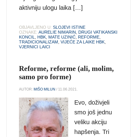
aktivniju ulogu laika […]
OBJAVLJENO U:
SLOJEVI ISTINE
OZNAKE:
AURELIE NIMARIN
,
DRUGI VATIKANSKI
KONCIL
,
HBK
,
MATE UZINIĆ
,
REFORME
,
TRADICIONALIZAM
,
VIJEĆE ZA LAIKE HBK
,
VJERNICI LAICI
Reforme, reforme (ali, molim,
samo pro forme)
AUTOR:
MIŠO MILUN
/ 11.06.2021.
Evo, doživjeli
smo još jednu
veliku akciju
hapšenja. Tri