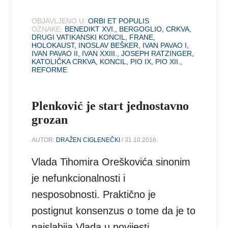
OBJAVLJENO U:
ORBI ET POPULIS
OZNAKE:
BENEDIKT XVI.
,
BERGOGLIO
,
CRKVA
,
DRUGI VATIKANSKI KONCIL
,
FRANE
,
HOLOKAUST
,
INOSLAV BEŠKER
,
IVAN PAVAO I
,
IVAN PAVAO II
,
IVAN XXIII.
,
JOSEPH RATZINGER
,
KATOLIČKA CRKVA
,
KONCIL
,
PIO IX
,
PIO XII.
,
REFORME
Plenković je start jednostavno
grozan
AUTOR:
DRAŽEN CIGLENEČKI
/ 31.10.2016.
Vlada Tihomira Oreškovića sinonim
je nefunkcionalnosti i
nesposobnosti. Praktično je
postignut konsenzus o tome da je to
najslabija Vlada u povijesti