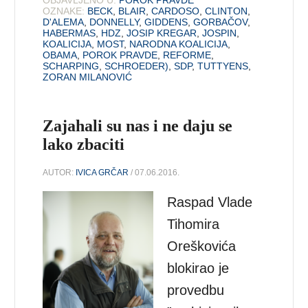
OBJAVLJENO U:
POROK PRAVDE
OZNAKE:
BECK
,
BLAIR
,
CARDOSO
,
CLINTON
,
D'ALEMA
,
DONNELLY
,
GIDDENS
,
GORBAČOV
,
HABERMAS
,
HDZ
,
JOSIP KREGAR
,
JOSPIN
,
KOALICIJA
,
MOST
,
NARODNA KOALICIJA
,
OBAMA
,
POROK PRAVDE
,
REFORME
,
SCHARPING
,
SCHROEDER)
,
SDP
,
TUTTYENS
,
ZORAN MILANOVIĆ
Zajahali su nas i ne daju se
lako zbaciti
AUTOR:
IVICA GRČAR
/ 07.06.2016.
Raspad Vlade
Tihomira
Oreškovića
blokirao je
provedbu