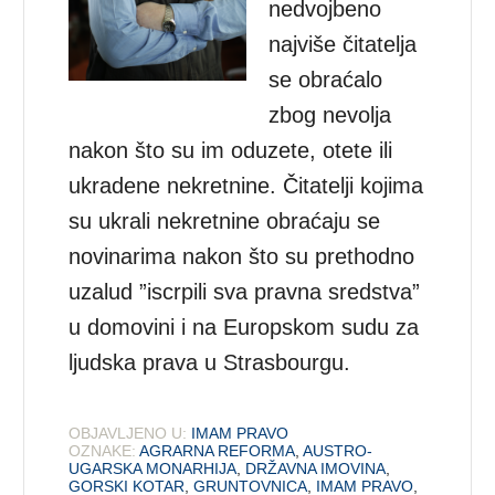
nedvojbeno
najviše čitatelja
se obraćalo
zbog nevolja
nakon što su im oduzete, otete ili
ukradene nekretnine. Čitatelji kojima
su ukrali nekretnine obraćaju se
novinarima nakon što su prethodno
uzalud ”iscrpili sva pravna sredstva”
u domovini i na Europskom sudu za
ljudska prava u Strasbourgu.
OBJAVLJENO U:
IMAM PRAVO
OZNAKE:
AGRARNA REFORMA
,
AUSTRO-
UGARSKA MONARHIJA
,
DRŽAVNA IMOVINA
,
GORSKI KOTAR
,
GRUNTOVNICA
,
IMAM PRAVO
,