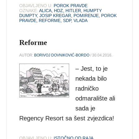
OBJAVLJENO U:
POROK PRAVDE
OZNAKE:
ALICA
,
HDZ
,
HITLER
,
HUMPTY
DUMPTY
,
JOSIP KREGAR
,
POMIRENJE
,
POROK
PRAVDE
,
REFORME
,
SDP
,
VLADA
Reforme
AUTOR:
BORIVOJ DOVNIKOVIĆ-BORDO
/ 30.04.2016.
– Jest, to je
nekada bilo
radničko
odmaralište ali
sada je
Regency Resort sa šest zvjezdica!
OBJAVLJENO U:
ISTOČNO OD RAJA