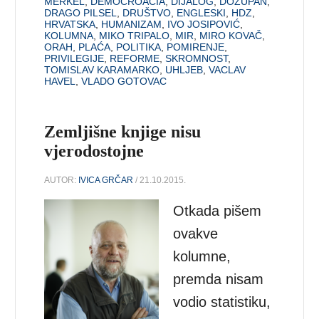
MERKEL
,
DEMOCROACIA
,
DIJALOG
,
DOŽUPAN
,
DRAGO PILSEL
,
DRUŠTVO
,
ENGLESKI
,
HDZ
,
HRVATSKA
,
HUMANIZAM
,
IVO JOSIPOVIĆ
,
KOLUMNA
,
MIKO TRIPALO
,
MIR
,
MIRO KOVAČ
,
ORAH
,
PLAĆA
,
POLITIKA
,
POMIRENJE
,
PRIVILEGIJE
,
REFORME
,
SKROMNOST
,
TOMISLAV KARAMARKO
,
UHLJEB
,
VACLAV
HAVEL
,
VLADO GOTOVAC
Zemljišne knjige nisu
vjerodostojne
AUTOR:
IVICA GRČAR
/ 21.10.2015.
Otkada pišem
ovakve
kolumne,
premda nisam
vodio statistiku,