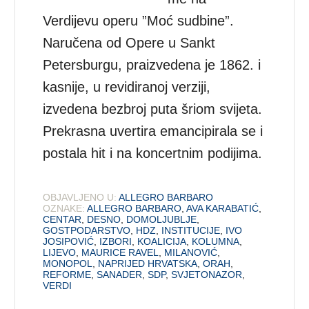
Verdijevu operu ”Moć sudbine”.
Naručena od Opere u Sankt
Petersburgu, praizvedena je 1862. i
kasnije, u revidiranoj verziji,
izvedena bezbroj puta šriom svijeta.
Prekrasna uvertira emancipirala se i
postala hit i na koncertnim podijima.
OBJAVLJENO U:
ALLEGRO BARBARO
OZNAKE:
ALLEGRO BARBARO
,
AVA KARABATIĆ
,
CENTAR
,
DESNO
,
DOMOLJUBLJE
,
GOSTPODARSTVO
,
HDZ
,
INSTITUCIJE
,
IVO
JOSIPOVIĆ
,
IZBORI
,
KOALICIJA
,
KOLUMNA
,
LIJEVO
,
MAURICE RAVEL
,
MILANOVIĆ
,
MONOPOL
,
NAPRIJED HRVATSKA
,
ORAH
,
REFORME
,
SANADER
,
SDP
,
SVJETONAZOR
,
VERDI