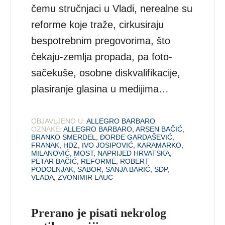
čemu stručnjaci u Vladi, nerealne su
reforme koje traže, cirkusiraju
bespotrebnim pregovorima, što
čekaju-zemlja propada, pa foto-
sačekuše, osobne diskvalifikacije,
plasiranje glasina u medijima…
OBJAVLJENO U:
ALLEGRO BARBARO
OZNAKE:
ALLEGRO BARBARO
,
ARSEN BAČIĆ
,
BRANKO SMERDEL
,
ĐORĐE GARDAŠEVIĆ
,
FRANAK
,
HDZ
,
IVO JOSIPOVIĆ
,
KARAMARKO
,
MILANOVIĆ
,
MOST
,
NAPRIJED HRVATSKA
,
PETAR BAČIĆ
,
REFORME
,
ROBERT
PODOLNJAK
,
SABOR
,
SANJA BARIĆ
,
SDP
,
VLADA
,
ZVONIMIR LAUC
Prerano je pisati nekrolog