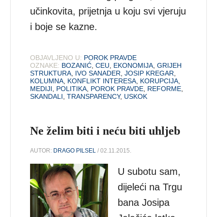
učinkovita, prijetnja u koju svi vjeruju
i boje se kazne.
OBJAVLJENO U:
POROK PRAVDE
OZNAKE:
BOZANIĆ
,
CEU
,
EKONOMIJA
,
GRIJEH
STRUKTURA
,
IVO SANADER
,
JOSIP KREGAR
,
KOLUMNA
,
KONFLIKT INTERESA
,
KORUPCIJA
,
MEDIJI
,
POLITIKA
,
POROK PRAVDE
,
REFORME
,
SKANDALI
,
TRANSPARENCY
,
USKOK
Ne želim biti i neću biti uhljeb
AUTOR:
DRAGO PILSEL
/ 02.11.2015.
U subotu sam,
dijeleći na Trgu
bana Josipa