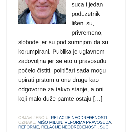
suca i jedan
poduzetnik
lišeni su,
privremeno,
slobode jer su pod sumnjom da su
korumpirani. Publika je uglavnom
zadovoljna jer se eto u pravosuđu
počelo čistiti, političari sada mogu
upirati prstom u one druge kao
odgovorne za takvo stanje, a oni
koji malo duže pamte ostaju […]
OBJAVLJENO U:
RELACIJE NEODREĐENOSTI
OZNAKE:
MIŠO MILUN
,
REFORMA PRAVOSUĐA
,
REFORME
,
RELACIJE NEODREĐENOSTI
,
SUCI