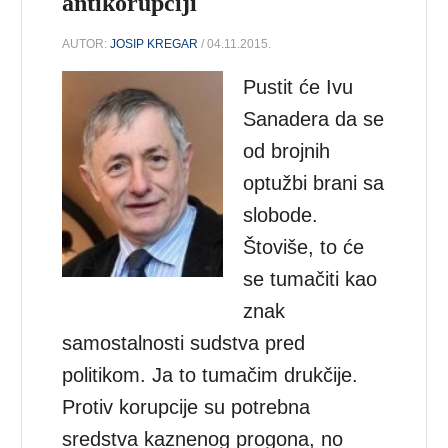
antikorupciji
AUTOR:
JOSIP KREGAR
/ 04.11.2015.
Pustit će Ivu
Sanadera da se
od brojnih
optužbi brani sa
slobode.
Štoviše, to će
se tumačiti kao
znak
samostalnosti sudstva pred
politikom. Ja to tumačim drukčije.
Protiv korupcije su potrebna
sredstva kaznenog progona, no