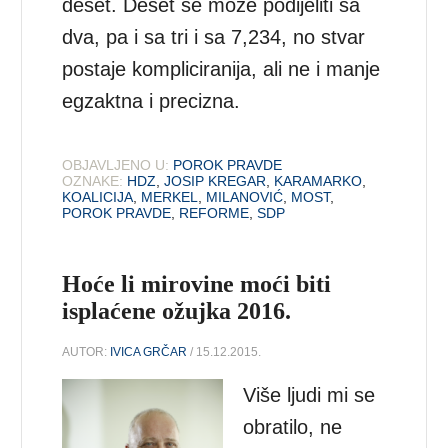
deset. Deset se može podijeliti sa
dva, pa i sa tri i sa 7,234, no stvar
postaje kompliciranija, ali ne i manje
egzaktna i precizna.
OBJAVLJENO U:
POROK PRAVDE
OZNAKE:
HDZ
,
JOSIP KREGAR
,
KARAMARKO
,
KOALICIJA
,
MERKEL
,
MILANOVIĆ
,
MOST
,
POROK PRAVDE
,
REFORME
,
SDP
Hoće li mirovine moći biti
isplaćene ožujka 2016.
AUTOR:
IVICA GRČAR
/ 15.12.2015.
Više ljudi mi se
obratilo, ne