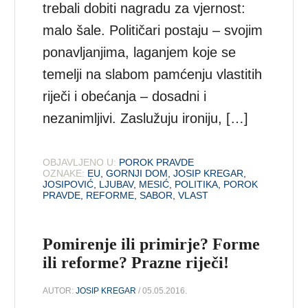
trebali dobiti nagradu za vjernost:
malo šale. Političari postaju – svojim
ponavljanjima, laganjem koje se
temelji na slabom pamćenju vlastitih
riječi i obećanja – dosadni i
nezanimljivi. Zaslužuju ironiju, […]
OBJAVLJENO U:
POROK PRAVDE
OZNAKE:
EU
,
GORNJI DOM
,
JOSIP KREGAR
,
JOSIPOVIĆ
,
LJUBAV
,
MESIĆ
,
POLITIKA
,
POROK
PRAVDE
,
REFORME
,
SABOR
,
VLAST
Pomirenje ili primirje? Forme
ili reforme? Prazne riječi!
AUTOR:
JOSIP KREGAR
/ 05.05.2016.