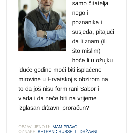
samo čitatelja
nego i
poznanika i
susjeda, pitajući
da li znam (ili
što mislim)
hoće li u ožujku
iduće godine moći biti isplaćene
mirovine u Hrvatskoj s obzirom na
to da još nisu formirani Sabor i
vlada i da neće biti na vrijeme
izglasan državni proračun?
OBJAVLJENO U:
IMAM PRAVO
OZNAKE:
BETRAND RUSSELL
,
DRŽAVNI