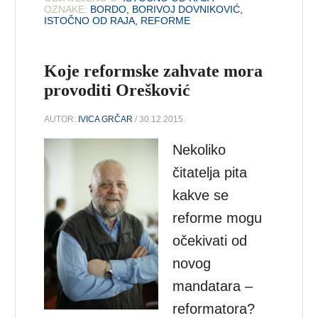
OZNAKE:
BORDO
,
BORIVOJ DOVNIKOVIĆ
,
ISTOČNO OD RAJA
,
REFORME
Koje reformske zahvate mora
provoditi Orešković
AUTOR:
IVICA GRČAR
/ 30.12.2015.
Nekoliko
čitatelja pita
kakve se
reforme mogu
očekivati od
novog
mandatara –
reformatora?