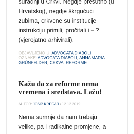
suradnji u Crkvi. Negdje prešutno (u
Hrvatskoj), negdje škrgućući
zubima, crkvene su institucije
instrukciju primili, pročitali i – ?
(vjerojatno arhivirali).
OBJAVLJENO U:
ADVOCATA DIABOLI
OZNAKE:
ADVOCATA DIABOLI
,
ANNA MARIA
GRÜNFELDER
,
CRKVA
,
REFORME
Kažu da za reforme nema
vremena i sredstava. Lažu!
AUTOR:
JOSIP KREGAR
/ 12.12.2019.
Nema sumnje da nam trebaju
velike, pa i radikalne promjene, a