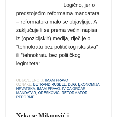
Logično, jer o
predstojećim reformama mandatara
– reformatora malo se objavljuje. A
zaključuje li se prema većini napisa
iz (opozicijskih) medija, riječ je o
”tehnokratu bez političkog iskustva”
ili ”tehnokratu bez političkog
legimiteta”.
OBJAVLJENO U:
IMAM PRAVO
OZNAKE:
BETRAND RUSEEL
,
DUG
,
EKONOMIJA
,
HRVATSKA
,
IMAM PRAVO
,
IVICA GRČAR
,
MANDATAR
,
OREŠKOVIĆ
,
REFORMATOR
,
REFORME
Neka se Milanović i