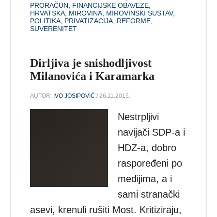
PRORAČUN
,
FINANCIJSKE OBAVEZE
,
HRVATSKA
,
MIROVINA
,
MIROVINSKI SUSTAV
,
POLITIKA
,
PRIVATIZACIJA
,
REFORME
,
SUVERENITET
Dirljiva je snishodljivost
Milanovića i Karamarka
AUTOR:
IVO JOSIPOVIĆ
/ 26.11.2015.
Nestrpljivi
navijači SDP-a i
HDZ-a, dobro
raspoređeni po
medijima, a i
sami stranački
asevi, krenuli rušiti Most. Kritiziraju,