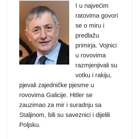
I u najvećim
ratovima govori
se o miru i
predlažu
primirja. Vojnici
u rovovima
razmjenjivali su
votku i rakiju,
pjevali zajedničke pjesme u
rovovima Galicije. Hitler se
zauzimao za mir i suradnju sa
Staljinom, bili su saveznici i dijelili
Poljsku.