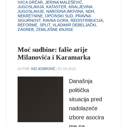
IVICA GRČAR
,
JERINA MALEŠEVIĆ
,
JUGOSLAVIJA
,
KATASTER
,
KRALJEVINA
JUGOSLAVIJE
,
NARODNA IMOVINA
,
NDH
,
NEKRETNINE
,
OPĆINSKI SUD
,
PRAVNA
SIGURNOST
,
RAVNA GORA
,
REDISTRIBUCIJA
,
REFORME
,
SPLIT
,
VLADIMIR DEBELJAČKI
,
ZAGREB
,
ZEMLJIŠNE KNJIGE
Moć sudbine: falše arije
Milanovića i Karamarka
AUTOR:
IVO JOSIPOVIĆ
/ 01.10.2015.
Današnja
politička
situacija pred
nadolazeće
izbore asocira
me na