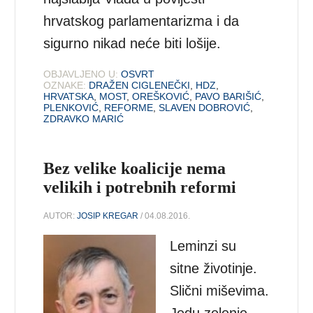
hrvatskog parlamentarizma i da
sigurno nikad neće biti lošije.
OBJAVLJENO U:
OSVRT
OZNAKE:
DRAŽEN CIGLENEČKI
,
HDZ
,
HRVATSKA
,
MOST
,
OREŠKOVIĆ
,
PAVO BARIŠIĆ
,
PLENKOVIĆ
,
REFORME
,
SLAVEN DOBROVIĆ
,
ZDRAVKO MARIĆ
Bez velike koalicije nema
velikih i potrebnih reformi
AUTOR:
JOSIP KREGAR
/ 04.08.2016.
Leminzi su
sitne životinje.
Slični miševima.