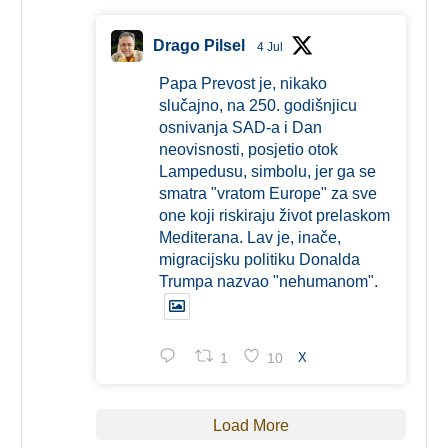
Drago Pilsel
4 Jul
Papa Prevost je, nikako
slučajno, na 250. godišnjicu
osnivanja SAD-a i Dan
neovisnosti, posjetio otok
Lampedusu, simbolu, jer ga se
smatra "vratom Europe" za sve
one koji riskiraju život prelaskom
Mediterana. Lav je, inače,
migracijsku politiku Donalda
Trumpa nazvao "nehumanom".
1
10
X
Load More