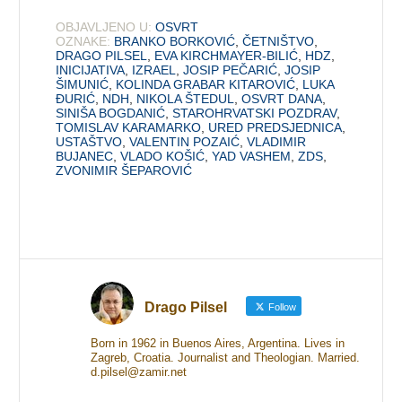
OBJAVLJENO U:
OSVRT
OZNAKE:
BRANKO BORKOVIĆ
,
ČETNIŠTVO
,
DRAGO PILSEL
,
EVA KIRCHMAYER-BILIĆ
,
HDZ
,
INICIJATIVA
,
IZRAEL
,
JOSIP PEČARIĆ
,
JOSIP
ŠIMUNIĆ
,
KOLINDA GRABAR KITAROVIĆ
,
LUKA
ĐURIĆ
,
NDH
,
NIKOLA ŠTEDUL
,
OSVRT DANA
,
SINIŠA BOGDANIĆ
,
STAROHRVATSKI POZDRAV
,
TOMISLAV KARAMARKO
,
URED PREDSJEDNICA
,
USTAŠTVO
,
VALENTIN POZAIĆ
,
VLADIMIR
BUJANEC
,
VLADO KOŠIĆ
,
YAD VASHEM
,
ZDS
,
ZVONIMIR ŠEPAROVIĆ
Drago Pilsel
Follow
Born in 1962 in Buenos Aires, Argentina. Lives in
Zagreb, Croatia. Journalist and Theologian. Married.
d.pilsel@zamir.net