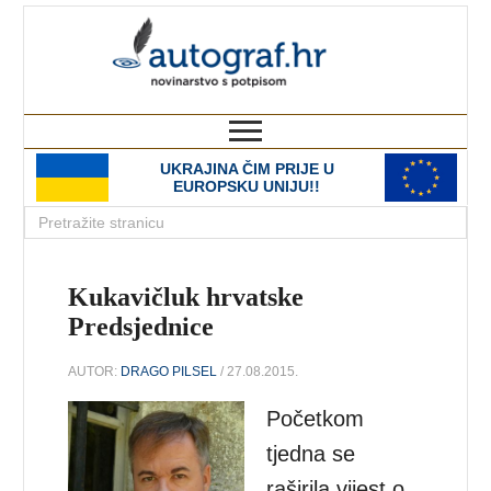
autograf.hr
novinarstvo s potpisom
UKRAJINA ČIM PRIJE U
EUROPSKU UNIJU!!
Kukavičluk hrvatske
Predsjednice
AUTOR:
DRAGO PILSEL
/ 27.08.2015.
Početkom
tjedna se
raširila vijest o