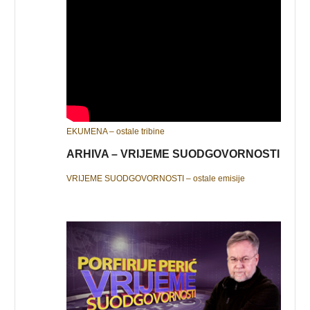
EKUMENA – ostale tribine
ARHIVA – VRIJEME SUODGOVORNOSTI
VRIJEME SUODGOVORNOSTI – ostale emisije