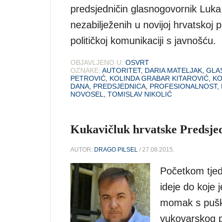
predsjedničin glasnogovornik Luka 
nezabilježenih u novijoj hrvatskoj p
političkoj komunikaciji s javnošću.
OBJAVLJENO U:
OSVRT
OZNAKE:
AUTORITET
,
DARIA MATELJAK
,
GLA
PETROVIĆ
,
KOLINDA GRABAR KITAROVIĆ
,
KO
DANA
,
PREDSJEDNICA
,
PROFESIONALNOST
,
NOVOSEL
,
TOMISLAV NIKOLIĆ
Kukavičluk hrvatske Predsje
AUTOR:
DRAGO PILSEL
/ 27.08.2015.
Početkom tjedna
ideje do koje j
momak s puško
vukovarskog p