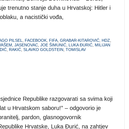
je trenutno stanje duha u Hrvatskoj: Hitler i
oblaku, a nacistički vođa,
AGO PILSEL
,
FACEBOOK
,
FIFA
,
GRABAR-KITAROVIĆ
,
HDZ
,
VAŠEM
,
JASENOVAC
,
JOE ŠIMUNIĆ
,
LUKA ĐURIĆ
,
MILIJAN
DIĆ
,
RAKIĆ
,
SLAVKO GOLDSTEIN
,
TOMISLAV
sjednice Republike razgovarati sa svima koji
dat u Hrvatskom saboru!” – odgovorio je
ranitelj, pardon, glasnogovornik
Republike Hrvatske, Luka Đurić, na zahtjev