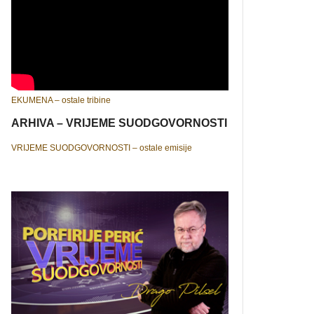
EKUMENA – ostale tribine
ARHIVA – VRIJEME SUODGOVORNOSTI
VRIJEME SUODGOVORNOSTI – ostale emisije