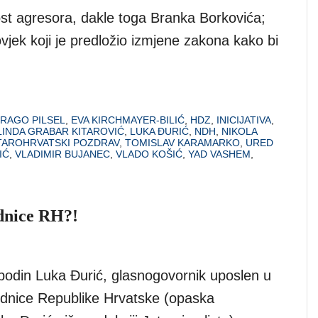
ost agresora, dakle toga Branka Borkovića;
vjek koji je predložio izmjene zakona kako bi
RAGO PILSEL
,
EVA KIRCHMAYER-BILIĆ
,
HDZ
,
INICIJATIVA
,
INDA GRABAR KITAROVIĆ
,
LUKA ĐURIĆ
,
NDH
,
NIKOLA
TAROHRVATSKI POZDRAV
,
TOMISLAV KARAMARKO
,
URED
IĆ
,
VLADIMIR BUJANEC
,
VLADO KOŠIĆ
,
YAD VASHEM
,
ednice RH?!
odin Luka Đurić, glasnogovornik uposlen u
dnice Republike Hrvatske (opaska