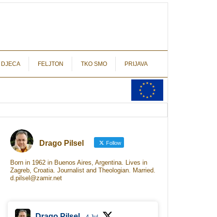
autograf.hr
novinarstvo s potpisom
 DJECA
FELJTON
TKO SMO
PRIJAVA
Drago Pilsel
Follow
Born in 1962 in Buenos Aires, Argentina. Lives in
Zagreb, Croatia. Journalist and Theologian. Married.
d.pilsel@zamir.net
Drago Pilsel