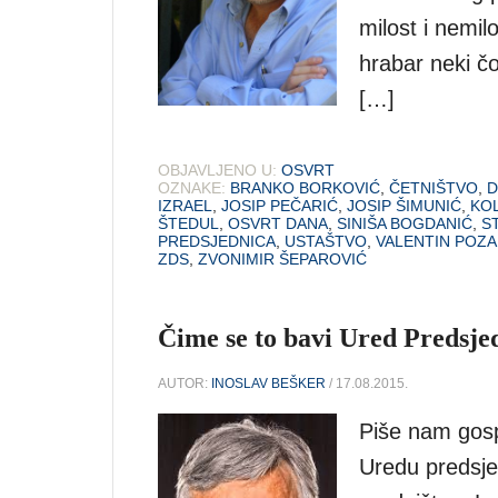
milost i nemil
hrabar neki čo
[…]
OBJAVLJENO U:
OSVRT
OZNAKE:
BRANKO BORKOVIĆ
,
ČETNIŠTVO
,
D
IZRAEL
,
JOSIP PEČARIĆ
,
JOSIP ŠIMUNIĆ
,
KOL
ŠTEDUL
,
OSVRT DANA
,
SINIŠA BOGDANIĆ
,
S
PREDSJEDNICA
,
USTAŠTVO
,
VALENTIN POZA
ZDS
,
ZVONIMIR ŠEPAROVIĆ
Čime se to bavi Ured Predsj
AUTOR:
INOSLAV BEŠKER
/ 17.08.2015.
Piše nam gosp
Uredu predsje