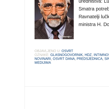
uredništva: Lu
Smatra potreb
Ravnatelji luč
ministra H. Do
OBJAVLJENO U:
OSVRT
OZNAKE:
GLASNOGOVORNIK
,
HDZ
,
INTIMNO
NOVINARI
,
OSVRT DANA
,
PREDSJEDNICA
,
SI
MEDIJIMA