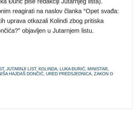
ka Đurić piše redakciji Jutarnjeg lista).
nim reagirati na naslov članka “Opet svađa:
kih uprava otkazali Kolindi zbog pritiska
nčića?” objavljen u Jutarnjem listu.
ST
,
JUTARNJI LIST
,
KOLINDA
,
LUKA ĐURIĆ
,
MINISTAR
,
NIŠA HAJDAŠ DONČIĆ
,
URED PREDSJEDNICA
,
ZAKON O