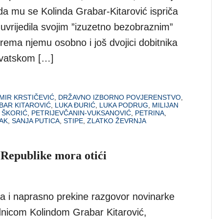
da mu se Kolinda Grabar-Kitarović ispriča
 uvrijedila svojim ”izuzetno bezobraznim”
ema njemu osobno i još dvojici dobitnika
vatskom […]
MIR KRSTIČEVIĆ
,
DRŽAVNO IZBORNO POVJERENSTVO
,
BAR KITAROVIĆ
,
LUKA ĐURIĆ
,
LUKA PODRUG
,
MILIJAN
 ŠKORIĆ
,
PETRIJEVČANIN-VUKSANOVIĆ
,
PETRINA
,
AK
,
SANJA PUTICA
,
STIPE
,
ZLATKO ŽEVRNJA
Republike mora otići
a i naprasno prekine razgovor novinarke
dnicom Kolindom Grabar Kitarović,