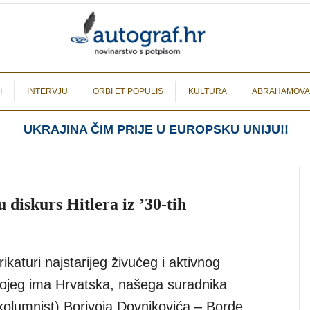
I
INTERVJU
ORBI ET POPULIS
KULTURA
ABRAHAMOVA
UKRAJINA ČIM PRIJE U EUROPSKU UNIJU!!
diskurs Hitlera iz ’30-tih
rikaturi najstarijeg živućeg i aktivnog
 kojeg ima Hrvatska, našega suradnika
i kolumnist) Borivoja Dovnikovića – Borde,