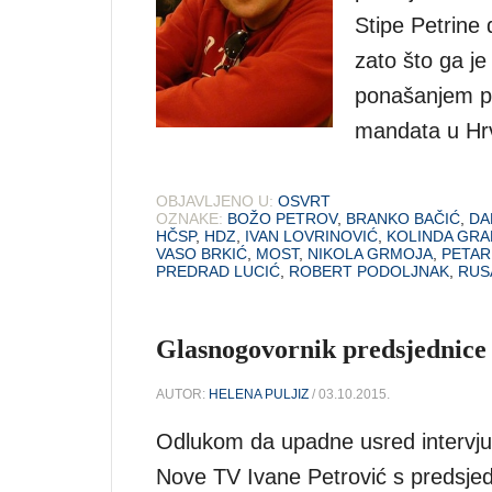
Stipe Petrine 
zato što ga je
ponašanjem pr
mandata u Hr
OBJAVLJENO U:
OSVRT
OZNAKE:
BOŽO PETROV
,
BRANKO BAČIĆ
,
DA
HČSP
,
HDZ
,
IVAN LOVRINOVIĆ
,
KOLINDA GRA
VASO BRKIĆ
,
MOST
,
NIKOLA GRMOJA
,
PETAR
PREDRAD LUCIĆ
,
ROBERT PODOLJNAK
,
RUS
Glasnogovornik predsjednice 
AUTOR:
HELENA PULJIZ
/ 03.10.2015.
Odlukom da upadne usred intervju
Nove TV Ivane Petrović s predsje