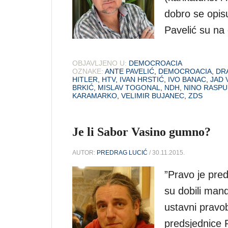
dobro se opisu
Pavelić su na 
OBJAVLJENO U:
DEMOCROACIA
OZNAKE:
ANTE PAVELIĆ
,
DEMOCROACIA
,
DR
HITLER
,
HTV
,
IVAN HRSTIĆ
,
IVO BANAC
,
JAD 
BRKIĆ
,
MISLAV TOGONAL
,
NDH
,
NINO RASPU
KARAMARKO
,
VELIMIR BUJANEC
,
ZDS
Je li Sabor Vasino gumno?
AUTOR:
PREDRAG LUCIĆ
/ 30.11.2015.
”Pravo je pred
su dobili man
ustavni pravob
predsjednice 