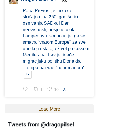
4 Jul
Papa Prevost je, nikako
slučajno, na 250. godišnjicu
osnivanja SAD-a i Dan
neovisnosti, posjetio otok
Lampedusu, simbolu, jer ga se
smatra "vratom Europe" za sve
one koji riskiraju život prelaskom
Mediterana. Lav je, inače,
migracijsku politiku Donalda
Trumpa nazvao "nehumanom".
1
10
X
Load More