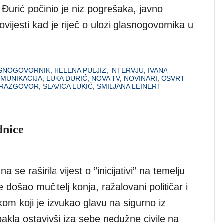
Đurić počinio je niz pogrešaka, javno
ovijesti kad je riječ o ulozi glasnogovornika u
SNOGOVORNIK
,
HELENA PULJIZ
,
INTERVJU
,
IVANA
MUNIKACIJA
,
LUKA ĐURIĆ
,
NOVA TV
,
NOVINARI
,
OSVRT
RAZGOVOR
,
SLAVICA LUKIĆ
,
SMILJANA LEINERT
dnice
 se raširila vijest o ”inicijativi” na temelju
e došao mučitelj konja, ražalovani političar i
m koji je izvukao glavu na sigurno iz
akla ostavivši iza sebe nedužne civile na