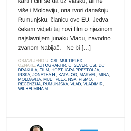
karti i čini se da uz Vlašku, ali ne
više i Moldaviju, ona tvori današnju
Rumunjsku, članicu ove EU. Jedva
čekam vidjeti taj novi film o njezinom
najslavnijem junaku Vladu, navodno
zvanom Nabijač. Ne bi […]
OBJAVLJENO U:
CSI: MULTIPLEX
OZNAKE:
AUTOGRAF.HR
,
C. SEVER
,
CSI
,
DC
,
DRAKULA
,
FILM
,
HOBT
,
IGRA PRESTOLJA
,
IRSKA
,
JONATHA H.
,
KATALOG
,
MARVEL
,
MINA
,
MOLDAVIJA
,
MULTIPLEX
,
NSA
,
PISMO
,
RECENZIJA
,
RUMUNJSKA
,
VLAD
,
VLADIMIR
,
WILHELMINA M.