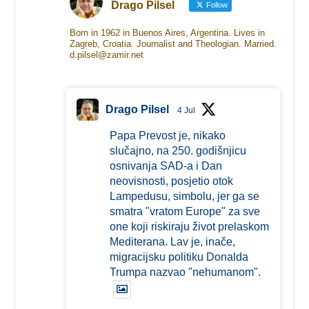
Drago Pilsel
Follow
Born in 1962 in Buenos Aires, Argentina. Lives in
Zagreb, Croatia. Journalist and Theologian. Married.
d.pilsel@zamir.net
Drago Pilsel
4 Jul
Papa Prevost je, nikako
slučajno, na 250. godišnjicu
osnivanja SAD-a i Dan
neovisnosti, posjetio otok
Lampedusu, simbolu, jer ga se
smatra "vratom Europe" za sve
one koji riskiraju život prelaskom
Mediterana. Lav je, inače,
migracijsku politiku Donalda
Trumpa nazvao "nehumanom".