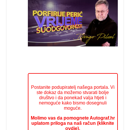
Postanite podupiratelj našega portala. Vi
ste dokaz da možemo stvarati bolje
društvo i da ponekad valja htjeti i
nemoguće kako bismo dosegnuli
moguće.
Molimo vas da pomognete Autograf.hr
uplatom priloga na naš račun (kliknite
ovdje).