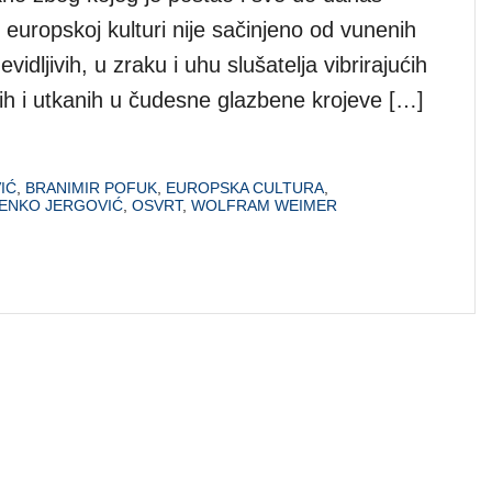
europskoj kulturi nije sačinjeno od vunenih
evidljivih, u zraku i uhu slušatelja vibrirajućih
nih i utkanih u čudesne glazbene krojeve […]
IĆ
,
BRANIMIR POFUK
,
EUROPSKA CULTURA
,
JENKO JERGOVIĆ
,
OSVRT
,
WOLFRAM WEIMER