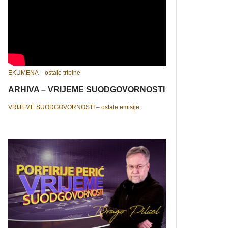
EKUMENA – ostale tribine
ARHIVA – VRIJEME SUODGOVORNOSTI
VRIJEME SUODGOVORNOSTI – ostale emisije