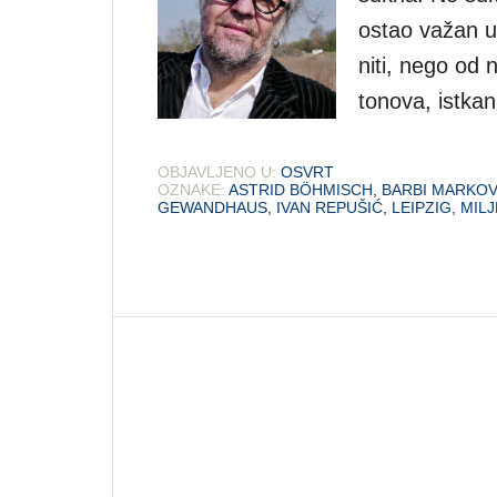
ostao važan u 
niti, nego od n
tonova, istka
OBJAVLJENO U:
OSVRT
OZNAKE:
ASTRID BÖHMISCH
,
BARBI MARKOV
GEWANDHAUS
,
IVAN REPUŠIĆ
,
LEIPZIG
,
MIL