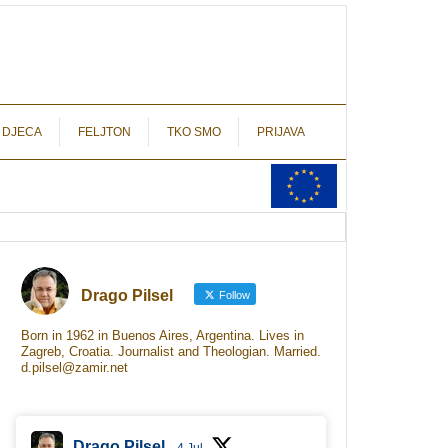
autograf.hr
novinarstvo s potpisom
 DJECA
FELJTON
TKO SMO
PRIJAVA
Drago Pilsel
Follow
Born in 1962 in Buenos Aires, Argentina. Lives in
Zagreb, Croatia. Journalist and Theologian. Married.
d.pilsel@zamir.net
Drago Pilsel