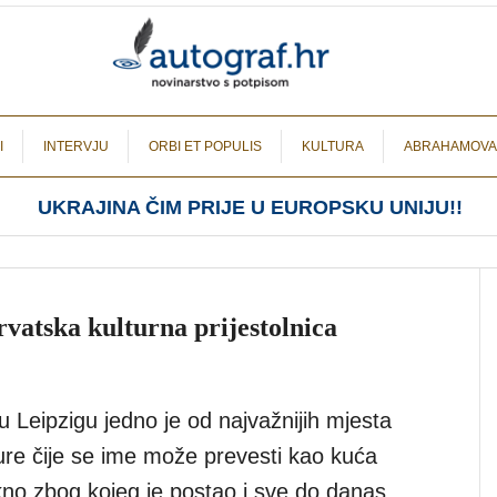
I
INTERVJU
ORBI ET POPULIS
KULTURA
ABRAHAMOVA
UKRAJINA ČIM PRIJE U EUROPSKU UNIJU!!
rvatska kulturna prijestolnica
Leipzigu jedno je od najvažnijih mjesta
ure čije se ime može prevesti kao kuća
no zbog kojeg je postao i sve do danas