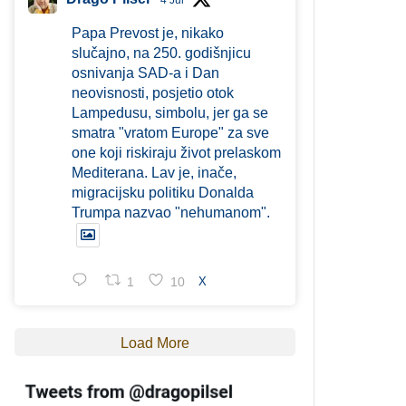
4 Jul
Papa Prevost je, nikako
slučajno, na 250. godišnjicu
osnivanja SAD-a i Dan
neovisnosti, posjetio otok
Lampedusu, simbolu, jer ga se
smatra "vratom Europe" za sve
one koji riskiraju život prelaskom
Mediterana. Lav je, inače,
migracijsku politiku Donalda
Trumpa nazvao "nehumanom".
1
10
X
Load More