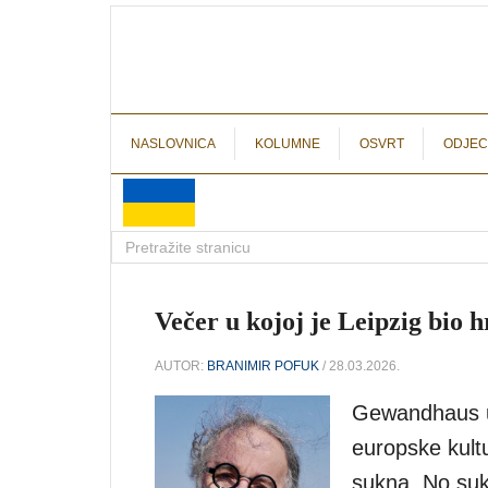
NASLOVNICA
KOLUMNE
OSVRT
ODJEC
Večer u kojoj je Leipzig bio h
AUTOR:
BRANIMIR POFUK
/ 28.03.2026.
Gewandhaus u 
europske kult
sukna. No suk