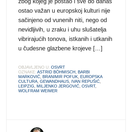
zbog kojeg je postao i sve do danas
ostao važan u europskoj kulturi nije
sačinjeno od vunenih niti, nego od
nevidljivih, u zraku i uhu slušatelja
vibrirajućih tonova, istkanih i utkanih
u čudesne glazbene krojeve […]
OBJAVLJENO U:
OSVRT
OZNAKE:
ASTRID BÖHMISCH
,
BARBI
MARKOVIĆ
,
BRANIMIR POFUK
,
EUROPSKA
CULTURA
,
GEWANDHAUS
,
IVAN REPUŠIĆ
,
LEIPZIG
,
MILJENKO JERGOVIĆ
,
OSVRT
,
WOLFRAM WEIMER