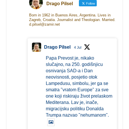
Drago Pilsel
Follow
Born in 1962 in Buenos Aires, Argentina. Lives in
Zagreb, Croatia. Journalist and Theologian. Married.
d.pilsel@zamir.net
Drago Pilsel
4 Jul
Papa Prevost je, nikako
slučajno, na 250. godišnjicu
osnivanja SAD-a i Dan
neovisnosti, posjetio otok
Lampedusu, simbolu, jer ga se
smatra "vratom Europe" za sve
one koji riskiraju život prelaskom
Mediterana. Lav je, inače,
migracijsku politiku Donalda
Trumpa nazvao "nehumanom".