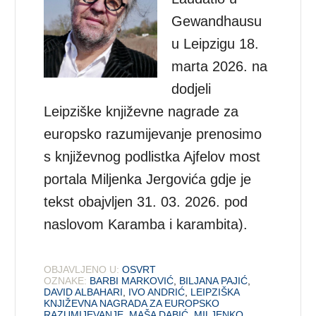
Gewandhausu
u Leipzigu 18.
marta 2026. na
dodjeli
Leipziške književne nagrade za
europsko razumijevanje prenosimo
s književnog podlistka Ajfelov most
portala Miljenka Jergovića gdje je
tekst obajvljen 31. 03. 2026. pod
naslovom Karamba i karambita).
OBJAVLJENO U:
OSVRT
OZNAKE:
BARBI MARKOVIĆ
,
BILJANA PAJIĆ
,
DAVID ALBAHARI
,
IVO ANDRIĆ
,
LEIPZIŠKA
KNJIŽEVNA NAGRADA ZA EUROPSKO
RAZUMIJEVANJE
,
MAŠA DABIĆ
,
MILJENKO