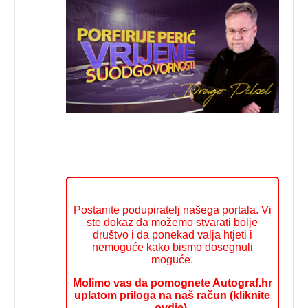
Postanite podupiratelj našega portala. Vi
ste dokaz da možemo stvarati bolje
društvo i da ponekad valja htjeti i
nemoguće kako bismo dosegnuli
moguće.
Molimo vas da pomognete Autograf.hr
uplatom priloga na naš račun (kliknite
ovdje).