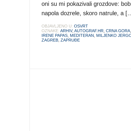
oni su mi pokazivali grozdove: bobi
napola dozrele, skoro natrule, a [
OBJAVLJENO U:
OSVRT
OZNAKE:
ARHIV
,
AUTOGRAF.HR
,
CRNA GORA
IRENE PAPAS
,
MEDITERAN
,
MILJENKO JERG
ZAGREB
,
ZAPRUĐE