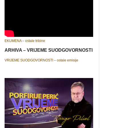
EKUMENA – ostale tribine
ARHIVA – VRIJEME SUODGOVORNOSTI
VRIJEME SUODGOVORNOSTI – ostale emisije