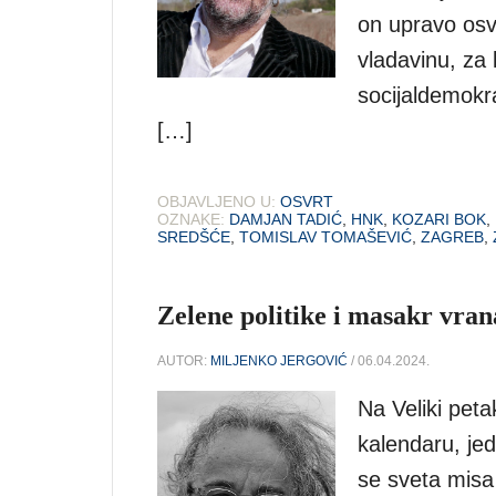
on upravo osv
vladavinu, za k
socijaldemokr
[…]
OBJAVLJENO U:
OSVRT
OZNAKE:
DAMJAN TADIĆ
,
HNK
,
KOZARI BOK
,
SREDŠĆE
,
TOMISLAV TOMAŠEVIĆ
,
ZAGREB
,
Zelene politike i masakr vra
AUTOR:
MILJENKO JERGOVIĆ
/ 06.04.2024.
Na Veliki petak
kalendaru, jed
se sveta misa