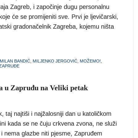
aja Zagreb, i započinje dugu personalnu
oje će se promijeniti sve. Prvi je ljevičarski,
atski gradonačelnik Zagreba, kojemu ništa
MILAN BANDIĆ
,
MILJENKO JERGOVIĆ
,
MOŽEMO!
,
ZAPRUĐE
na u Zapruđu na Veliki petak
, taj najtiši i najžalosniji dan u katoličkom
ini kada se ne čuju crkvena zvona, ne služi
 i nema glazbe niti pjesme, Zapruđem