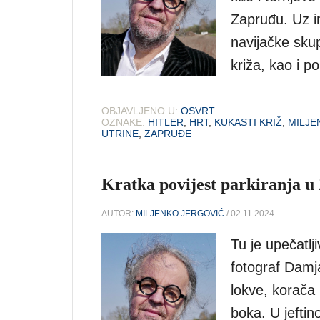
Zapruđu. Uz i
navijačke skup
križa, kao i p
OBJAVLJENO U:
OSVRT
OZNAKE:
HITLER
,
HRT
,
KUKASTI KRIŽ
,
MILJE
UTRINE
,
ZAPRUĐE
Kratka povijest parkiranja 
AUTOR:
MILJENKO JERGOVIĆ
/ 02.11.2024.
Tu je upečatlj
fotograf Damja
lokve, korača
boka. U jefti