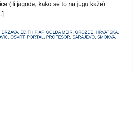
ce (ili jagode, kako se to na jugu kaže)
…]
,
DRŽAVA
,
ÉDITH PIAF
,
GOLDA MEIR
,
GROŽĐE
,
HRVATSKA
,
OVIĆ
,
OSVRT
,
PORTAL
,
PROFESOR
,
SARAJEVO
,
SMOKVA
,