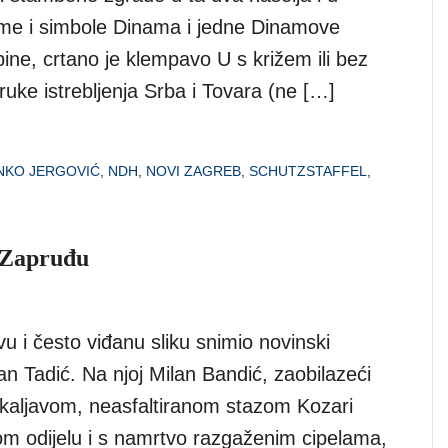
me i simbole Dinama i jedne Dinamove
ine, crtano je klempavo U s križem ili bez
oruke istrebljenja Srba i Tovara (ne […]
NKO JERGOVIĆ
,
NDH
,
NOVI ZAGREB
,
SCHUTZSTAFFEL
,
u Zapruđu
ivu i često viđanu sliku snimio novinski
n Tadić. Na njoj Milan Bandić, zaobilazeći
 kaljavom, neasfaltiranom stazom Kozari
nom odijelu i s namrtvo razgaženim cipelama,