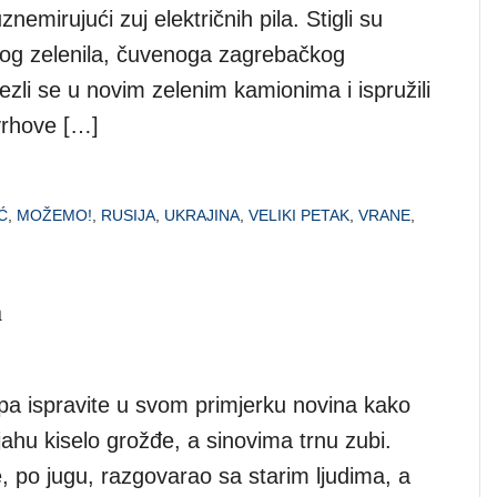
nemirujući zuj električnih pila. Stigli su
kog zelenila, čuvenoga zagrebačkog
ezli se u novim zelenim kamionima i ispružili
vrhove […]
Ć
,
MOŽEMO!
,
RUSIJA
,
UKRAJINA
,
VELIKI PETAK
,
VRANE
,
a
 pa ispravite u svom primjerku novina kako
dijahu kiselo grožđe, a sinovima trnu zubi.
po jugu, razgovarao sa starim ljudima, a