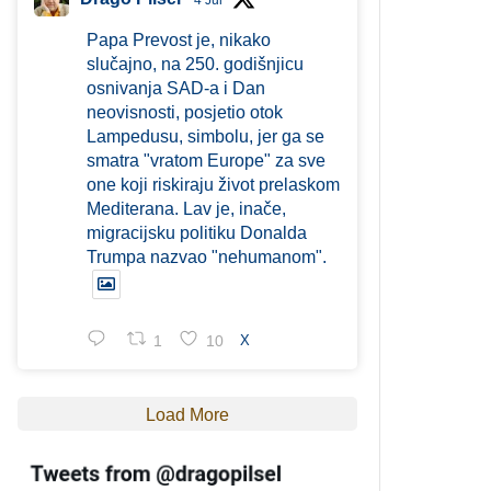
4 Jul
Papa Prevost je, nikako
slučajno, na 250. godišnjicu
osnivanja SAD-a i Dan
neovisnosti, posjetio otok
Lampedusu, simbolu, jer ga se
smatra "vratom Europe" za sve
one koji riskiraju život prelaskom
Mediterana. Lav je, inače,
migracijsku politiku Donalda
Trumpa nazvao "nehumanom".
1
10
X
Load More