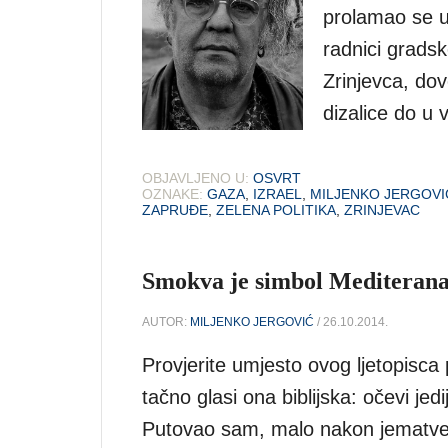
prolamao se uz
radnici grads
Zrinjevca, dov
dizalice do u 
OBJAVLJENO U:
OSVRT
OZNAKE:
GAZA
,
IZRAEL
,
MILJENKO JERGOVI
ZAPRUĐE
,
ZELENA POLITIKA
,
ZRINJEVAC
Smokva je simbol Mediteran
AUTOR:
MILJENKO JERGOVIĆ
/ 26.10.2014.
Provjerite umjesto ovog ljetopisca
tačno glasi ona biblijska: očevi je
Putovao sam, malo nakon jematve, 