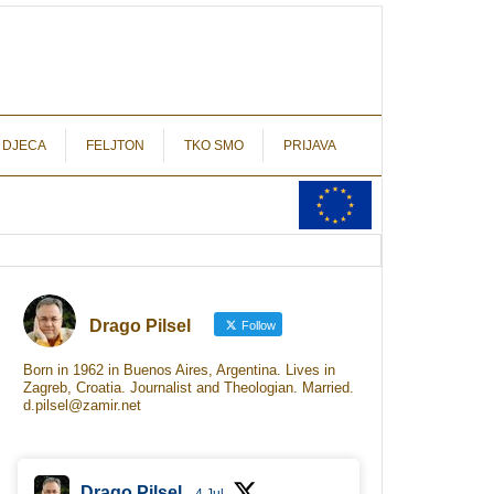
autograf.hr
novinarstvo s potpisom
 DJECA
FELJTON
TKO SMO
PRIJAVA
Drago Pilsel
Follow
Born in 1962 in Buenos Aires, Argentina. Lives in
Zagreb, Croatia. Journalist and Theologian. Married.
d.pilsel@zamir.net
Drago Pilsel