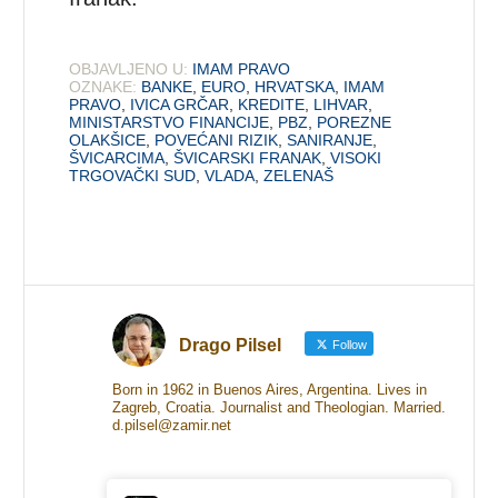
OBJAVLJENO U:
IMAM PRAVO
OZNAKE:
BANKE
,
EURO
,
HRVATSKA
,
IMAM
PRAVO
,
IVICA GRČAR
,
KREDITE
,
LIHVAR
,
MINISTARSTVO FINANCIJE
,
PBZ
,
POREZNE
OLAKŠICE
,
POVEĆANI RIZIK
,
SANIRANJE
,
ŠVICARCIMA
,
ŠVICARSKI FRANAK
,
VISOKI
TRGOVAČKI SUD
,
VLADA
,
ZELENAŠ
Drago Pilsel
Follow
Born in 1962 in Buenos Aires, Argentina. Lives in
Zagreb, Croatia. Journalist and Theologian. Married.
d.pilsel@zamir.net