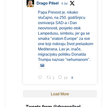
Drago Pilsel
4 Jul
Papa Prevost je, nikako
slučajno, na 250. godišnjicu
osnivanja SAD-a i Dan
neovisnosti, posjetio otok
Lampedusu, simbolu, jer ga se
smatra "vratom Europe" za sve
one koji riskiraju život prelaskom
Mediterana. Lav je, inače,
migracijsku politiku Donalda
Trumpa nazvao "nehumanom".
1
10
X
Load More