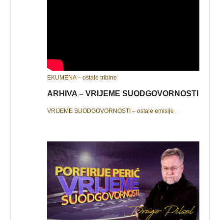
EKUMENA – ostale tribine
ARHIVA – VRIJEME SUODGOVORNOSTI
VRIJEME SUODGOVORNOSTI – ostale emisije