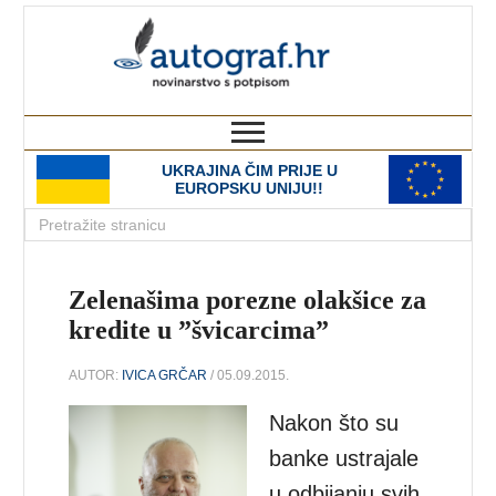
autograf.hr
novinarstvo s potpisom
UKRAJINA ČIM PRIJE U
EUROPSKU UNIJU!!
Zelenašima porezne olakšice za
kredite u ”švicarcima”
AUTOR:
IVICA GRČAR
/ 05.09.2015.
Nakon što su
banke ustrajale
u odbijanju svih