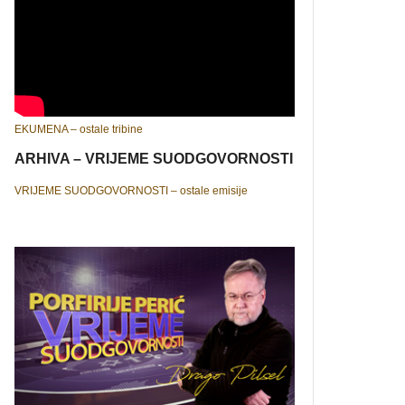
EKUMENA – ostale tribine
ARHIVA – VRIJEME SUODGOVORNOSTI
VRIJEME SUODGOVORNOSTI – ostale emisije