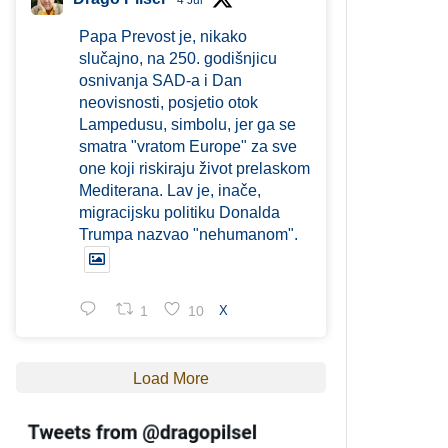
4 Jul
Papa Prevost je, nikako
slučajno, na 250. godišnjicu
osnivanja SAD-a i Dan
neovisnosti, posjetio otok
Lampedusu, simbolu, jer ga se
smatra "vratom Europe" za sve
one koji riskiraju život prelaskom
Mediterana. Lav je, inače,
migracijsku politiku Donalda
Trumpa nazvao "nehumanom".
1
10
X
Load More