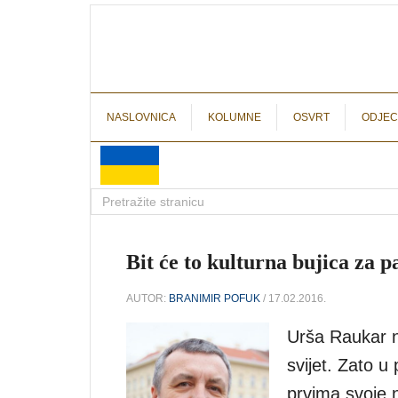
NASLOVNICA
KOLUMNE
OSVRT
ODJEC
Bit će to kulturna bujica za 
AUTOR:
BRANIMIR POFUK
/ 17.02.2016.
Urša Raukar na
svijet. Zato 
prvima svoje n