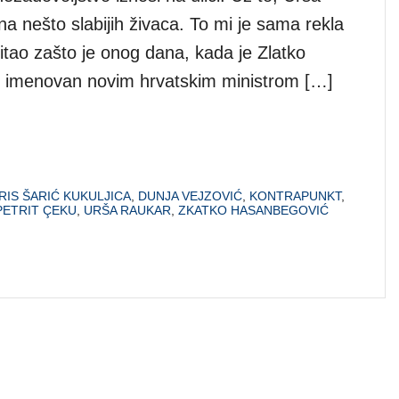
na nešto slabijih živaca. To mi je sama rekla
itao zašto je onog dana, kada je Zlatko
 imenovan novim hrvatskim ministrom […]
RIS ŠARIĆ KUKULJICA
,
DUNJA VEJZOVIĆ
,
KONTRAPUNKT
,
PETRIT ÇEKU
,
URŠA RAUKAR
,
ZKATKO HASANBEGOVIĆ