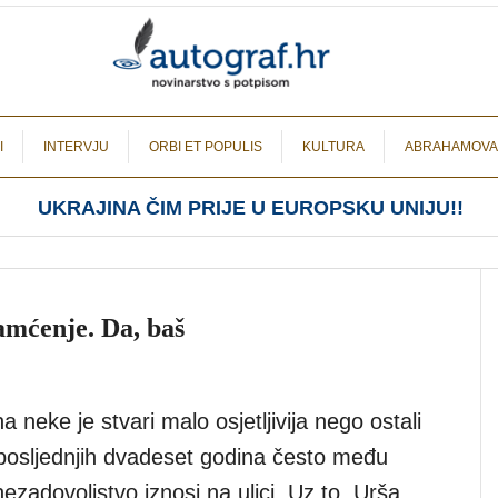
I
INTERVJU
ORBI ET POPULIS
KULTURA
ABRAHAMOVA
UKRAJINA ČIM PRIJE U EUROPSKU UNIJU!!
pamćenje. Da, baš
 neke je stvari malo osjetljivija nego ostali
u posljednjih dvadeset godina često među
ezadovoljstvo iznosi na ulici. Uz to, Urša