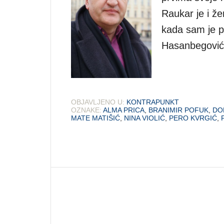
Raukar je i že
kada sam je p
Hasanbegović
OBJAVLJENO U:
KONTRAPUNKT
OZNAKE:
ALMA PRICA
,
BRANIMIR POFUK
,
DO
MATE MATIŠIĆ
,
NINA VIOLIĆ
,
PERO KVRGIĆ
,