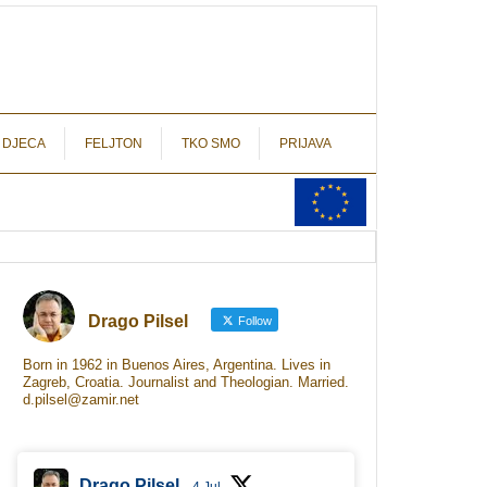
autograf.hr
novinarstvo s potpisom
 DJECA
FELJTON
TKO SMO
PRIJAVA
Drago Pilsel
Follow
Born in 1962 in Buenos Aires, Argentina. Lives in
Zagreb, Croatia. Journalist and Theologian. Married.
d.pilsel@zamir.net
Drago Pilsel