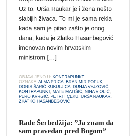
Uz to, Urša Raukar je i žena nešto
slabijih živaca. To mi je sama rekla
kada sam je pitao zašto je onog
dana, kada je Zlatko Hasanbegović
imenovan novim hrvatskim
ministrom […]
OBJAVLJENO U:
KONTRAPUNKT
OZNAKE:
ALMA PRICA
,
BRANIMIR POFUK
,
DORIS ŠARIĆ KUKULJICA
,
DUNJA VEJZOVIĆ
,
KONTRAPUNKT
,
MATE MATIŠIĆ
,
NINA VIOLIĆ
,
PERO KVRGIĆ
,
PETRIT ÇEKU
,
URŠA RAUKAR
,
ZKATKO HASANBEGOVIĆ
Rade Šerbedžija: ”Ja znam da
sam pravedan pred Bogom”