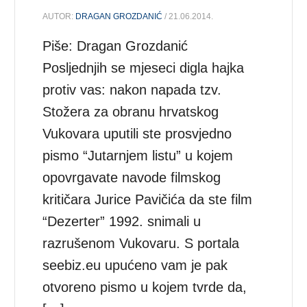
AUTOR:
DRAGAN GROZDANIĆ
/ 21.06.2014.
Piše: Dragan Grozdanić
Posljednjih se mjeseci digla hajka
protiv vas: nakon napada tzv.
Stožera za obranu hrvatskog
Vukovara uputili ste prosvjedno
pismo “Jutarnjem listu” u kojem
opovrgavate navode filmskog
kritičara Jurice Pavičića da ste film
“Dezerter” 1992. snimali u
razrušenom Vukovaru. S portala
seebiz.eu upućeno vam je pak
otvoreno pismo u kojem tvrde da,