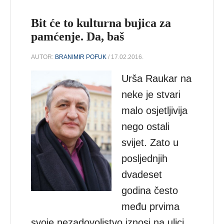
Bit će to kulturna bujica za
pamćenje. Da, baš
AUTOR:
BRANIMIR POFUK
/ 17.02.2016.
Urša Raukar na
neke je stvari
malo osjetljivija
nego ostali
svijet. Zato u
posljednjih
dvadeset
godina često
među prvima
svoje nezadovoljstvo iznosi na ulici.