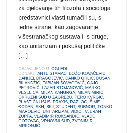
za djelovanje tih filozofa i sociologa
predstavnici vlasti tumačili su, s
jedne strane, kao zagovaranje
višestranačkog sustava i, s druge,
kao unitarizam i pokušaj političke
[…]
OBJAVLJENO U:
OGLEDI
OZNAKE:
ANTE STAMAĆ
,
BOŽO KOVAČEVIĆ
,
DANIJEL DRAGOJEVIĆ
,
DANKO GRLIĆ
,
DUŠAN
BILANDŽIĆ
,
FABIJAN ŠOVAGOVIĆ
,
GAJO
PETROVIĆ
,
LAZAR STOJANOVIĆ
,
MARKO
VESELICA
,
MILAN KANGRGA
,
MILAN MIRIĆ
,
OKRUŽNI SUD U ZAGREBU
,
PERO KVRGIĆ
,
PLASTIČNI ISUS
,
PRAXIS
,
RAZLOG
,
ŠIME
ĐODAN
,
SKH
,
SKJ
,
STUDENT
,
SUBNOR
,
TONKO
MAROEVIĆ
,
UNITARIZAM
,
VIDICI
,
VJERAN
ZUPPA
,
VLADIMIR ROKSANDIĆ
,
VLADO
GOTOVAC
,
VRHOVNI SUD
,
ZVONIMIR
MRKONJIĆ