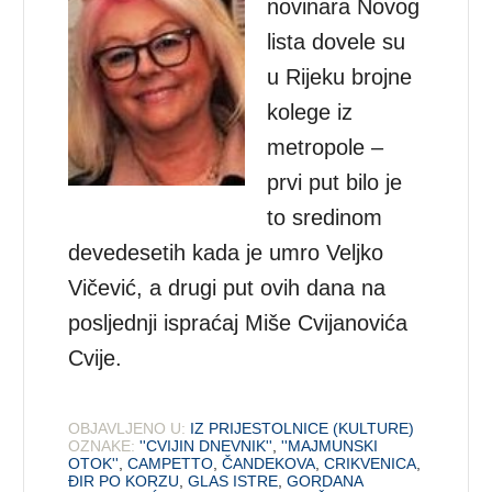
novinara Novog
lista dovele su
u Rijeku brojne
kolege iz
metropole –
prvi put bilo je
to sredinom
devedesetih kada je umro Veljko
Vičević, a drugi put ovih dana na
posljednji ispraćaj Miše Cvijanovića
Cvije.
OBJAVLJENO U:
IZ PRIJESTOLNICE (KULTURE)
OZNAKE:
''CVIJIN DNEVNIK''
,
''MAJMUNSKI
OTOK''
,
CAMPETTO
,
ČANDEKOVA
,
CRIKVENICA
,
ĐIR PO KORZU
,
GLAS ISTRE
,
GORDANA