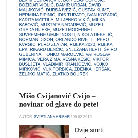
BOŽIDAR VIOLIĆ
,
DAMIR URBAN
,
DAVID
MALJKOVIĆ
,
ĐURĐA IVEZIĆ
,
GUSTAV KLIMT
,
HERMINA PIPINIĆ
,
IDIS TURATO
,
IVAN KOŽARIĆ
,
KARITA MATTILA
,
MILJENKO VIKIĆ
,
MILKA
BABOVIĆ
,
MUSTAFA NADAREVIĆ
,
MUZEJ
GRADA RIJEKE
,
MUZEJ MODERNE I
SUVREMENE UMJETNOSTI
,
NIKOLA DEBELIĆ
,
NORMAN DIXON
,
ORLANDO RIVETTI
,
PERO
KVRGIĆ
,
PERO ZLATAR
,
RIJEKA 2020
,
RIJEKA
EPK
,
RIKARD BENČIĆ
,
SNJEŽANA HEFTI
,
ŠPIRO
GUBERINA
,
TONKO MAROEVIĆ
,
VATROSLAV
MIMICA
,
VERA ZIMA
,
VESNA KESIĆ
,
VIKTOR
BUŠLJETA
,
VLADIMIR KRANJČEVIĆ
,
VOJKO
MIRKOVIĆ
,
VUK TORBICA
,
ZDENKA HERŠAK
,
ŽELJKO MATIĆ
,
ZLATKO BOUREK
Mišo Cvijanović Cvijo –
novinar od glave do pete!
AUTOR:
SVJETLANA HRIBAR
/ 09.02.2019.
Dvije smrti