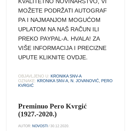
KVALITETNO NOVINARSTVO, VI
MOŽETE PODRŽATI AUTOGRAF
PA I NAJMANJOM MOGUĆOM
UPLATOM NA NAŠ RAČUN ILI
PREKO PAYPAL-A. HVALA! ZA
VIŠE INFORMACIJA I PRECIZNE
UPUTE KLIKNITE OVDJE.
OBJAVLJENO U:
KRONIKA SNV-A
OZNAKE:
KRONIKA SNV-A
,
N. JOVANOVIĆ
,
PERO
KVRGIĆ
Preminuo Pero Kvrgić
(1927.-2020.)
AUTOR:
NOVOSTI
/ 30.12.2020.