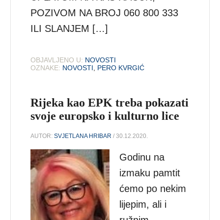
POZIVOM NA BROJ 060 800 333
ILI SLANJEM […]
OBJAVLJENO U:
NOVOSTI
OZNAKE:
NOVOSTI
,
PERO KVRGIĆ
Rijeka kao EPK treba pokazati
svoje europsko i kulturno lice
AUTOR:
SVJETLANA HRIBAR
/ 30.12.2020.
Godinu na
izmaku pamtit
ćemo po nekim
lijepim, ali i
ružnim