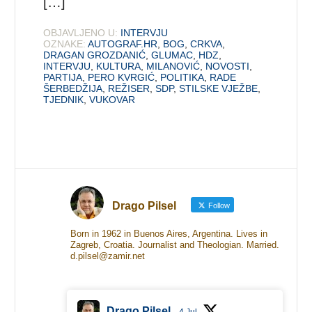
[…]
OBJAVLJENO U:
INTERVJU
OZNAKE:
AUTOGRAF.HR
,
BOG
,
CRKVA
,
DRAGAN GROZDANIĆ
,
GLUMAC
,
HDZ
,
INTERVJU
,
KULTURA
,
MILANOVIĆ
,
NOVOSTI
,
PARTIJA
,
PERO KVRGIĆ
,
POLITIKA
,
RADE
ŠERBEDŽIJA
,
REŽISER
,
SDP
,
STILSKE VJEŽBE
,
TJEDNIK
,
VUKOVAR
Drago Pilsel
Follow
Born in 1962 in Buenos Aires, Argentina. Lives in
Zagreb, Croatia. Journalist and Theologian. Married.
d.pilsel@zamir.net
Drago Pilsel