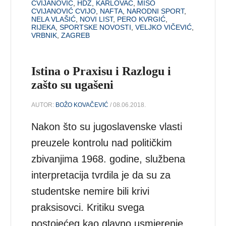
CVIJANOVIĆ
,
HDZ
,
KARLOVAC
,
MIŠO
CVIJANOVIĆ CVIJO
,
NAFTA
,
NARODNI SPORT
,
NELA VLAŠIĆ
,
NOVI LIST
,
PERO KVRGIĆ
,
RIJEKA
,
SPORTSKE NOVOSTI
,
VELJKO VIČEVIĆ
,
VRBNIK
,
ZAGREB
Istina o Praxisu i Razlogu i
zašto su ugašeni
AUTOR:
BOŽO KOVAČEVIĆ
/ 08.06.2018.
Nakon što su jugoslavenske vlasti
preuzele kontrolu nad političkim
zbivanjima 1968. godine, službena
interpretacija tvrdila je da su za
studentske nemire bili krivi
praksisovci. Kritiku svega
postojećeg kao glavno usmjerenje