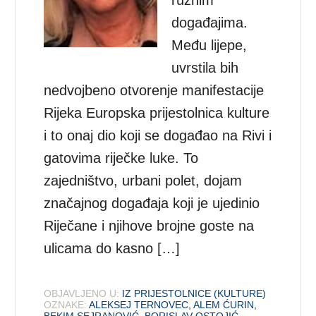
događajima.
Među lijepe,
uvrstila bih
nedvojbeno otvorenje manifestacije
Rijeka Europska prijestolnica kulture
i to onaj dio koji se događao na Rivi i
gatovima riječke luke. To
zajedništvo, urbani polet, dojam
značajnog događaja koji je ujedinio
Riječane i njihove brojne goste na
ulicama do kasno […]
OBJAVLJENO U:
IZ PRIJESTOLNICE (KULTURE)
OZNAKE:
ALEKSEJ TERNOVEC
,
ALEM ĆURIN
,
BEKIM SEJRANOVIĆ
,
BORISLAV OSTOJIĆ
,