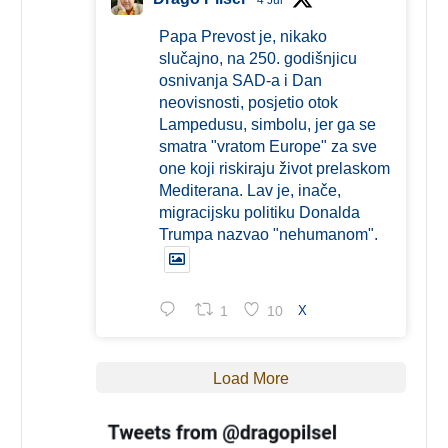
4 Jul
Papa Prevost je, nikako
slučajno, na 250. godišnjicu
osnivanja SAD-a i Dan
neovisnosti, posjetio otok
Lampedusu, simbolu, jer ga se
smatra "vratom Europe" za sve
one koji riskiraju život prelaskom
Mediterana. Lav je, inače,
migracijsku politiku Donalda
Trumpa nazvao "nehumanom".
1
10
X
Load More