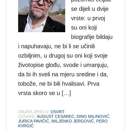
se dijeli u dvije
vrste: u prvoj
su oni koji
biografije bildaju
i napuhavaju, ne bi li se učinili
ozbiljnim, u drugoj su oni koji svoje
životopise glođu, svode i umanjuju,
da bi ih sveli na mjeru sredine i da,
tobože, ne bi bili hvalisavi. Prva
vrsta skoro se u […]
OBJAVLJENO U:
OSVRT
OZNAKE:
AUGUST CESAREC
,
DINO MILINOVIĆ
,
JURICA PAVIČIĆ
,
MILJENKO JERGOVIĆ
,
PERO
KVRGIĆ