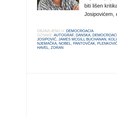
biti lišen kri
Josipovićem,
OBJAVLJENO U:
DEMOCROACIA
OZNAKE:
AUTOGRAF
,
DANSKA
,
DEMOCROAC
JOSIPOVIĆ
,
JAMES MCGILL BUCHANAN
,
KOL
NJEMAČKA
,
NOBEL
,
PANTOVČAK
,
PLENKOVI
HAVEL
,
ZORAN