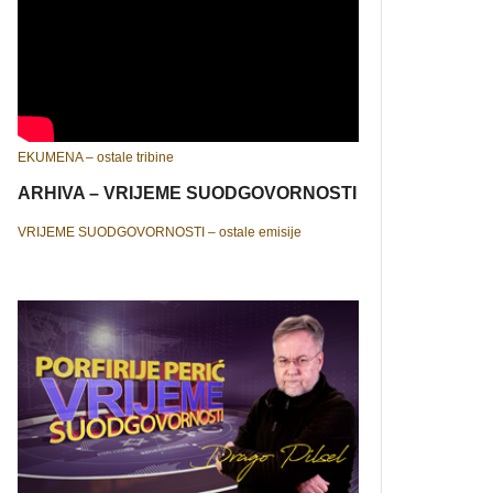
EKUMENA – ostale tribine
ARHIVA – VRIJEME SUODGOVORNOSTI
VRIJEME SUODGOVORNOSTI – ostale emisije