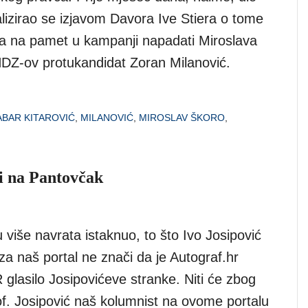
izirao se izjavom Davora Ive Stiera o tome
 na pamet u kampanji napadati Miroslava
 HDZ-ov protukandidat Zoran Milanović.
ABAR KITAROVIĆ
,
MILANOVIĆ
,
MIROSLAV ŠKORO
,
i na Pantovčak
više navrata istaknuo, to što Ivo Josipović
a naš portal ne znači da je Autograf.hr
 glasilo Josipovićeve stranke. Niti će zbog
of. Josipović naš kolumnist na ovome portalu