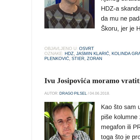
HDZ-a skandal
da mu ne pada
Škoru, jer je
OBJAVLJENO U:
OSVRT
OZNAKE:
HDZ
,
JASMIN KLARIĆ
,
KOLINDA GR
PLENKOVIĆ
,
STIER
,
ZORAN
Ivu Josipovića moramo vratit
AUTOR:
DRAGO PILSEL
/ 04.06.2018.
Kao što sam u 
piše kolumne z
megafon ili PR
toga što je pr