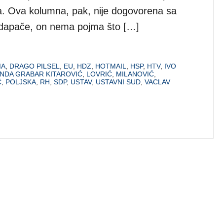
tika. Ova kolumna, pak, nije dogovorena sa
 dapače, on nema pojma što […]
IA
,
DRAGO PILSEL
,
EU
,
HDZ
,
HOTMAIL
,
HSP
,
HTV
,
IVO
INDA GRABAR KITAROVIĆ
,
LOVRIĆ
,
MILANOVIĆ
,
Ć
,
POLJSKA
,
RH
,
SDP
,
USTAV
,
USTAVNI SUD
,
VACLAV