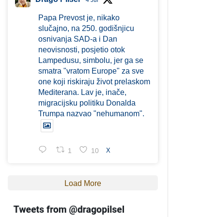
4 Jul
Papa Prevost je, nikako
slučajno, na 250. godišnjicu
osnivanja SAD-a i Dan
neovisnosti, posjetio otok
Lampedusu, simbolu, jer ga se
smatra "vratom Europe" za sve
one koji riskiraju život prelaskom
Mediterana. Lav je, inače,
migracijsku politiku Donalda
Trumpa nazvao "nehumanom".
1
10
X
Load More