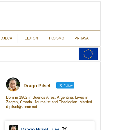
autograf.hr
novinarstvo s potpisom
 DJECA
FELJTON
TKO SMO
PRIJAVA
Drago Pilsel
Follow
Born in 1962 in Buenos Aires, Argentina. Lives in
Zagreb, Croatia. Journalist and Theologian. Married.
d.pilsel@zamir.net
Drago Pilsel