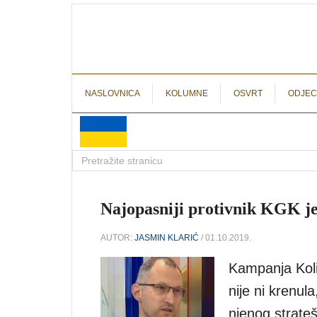
NASLOVNICA
KOLUMNE
OSVRT
ODJEC
Najopasniji protivnik KGK je
AUTOR:
JASMIN KLARIĆ
/ 01.10.2019.
Kampanja Koli
nije ni krenul
njenog strate