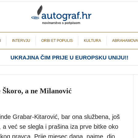
I
INTERVJU
ORBI ET POPULIS
KULTURA
ABRAHAMOVA
UKRAJINA ČIM PRIJE U EUROPSKU UNIJU!!
 Škoro, a ne Milanović
nde Grabar-Kitarović, bar ona službena, još
a, a već se slegla i prašina iza prve bitke oko
škog pravca. Prije mjesec dana, naime, dio