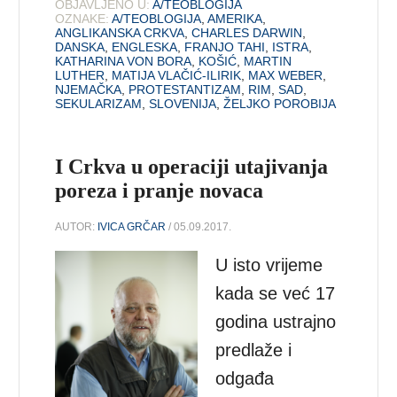
OBJAVLJENO U:
A/TEOBLOGIJA
OZNAKE:
A/TEOBLOGIJA
,
AMERIKA
,
ANGLIKANSKA CRKVA
,
CHARLES DARWIN
,
DANSKA
,
ENGLESKA
,
FRANJO TAHI
,
ISTRA
,
KATHARINA VON BORA
,
KOŠIĆ
,
MARTIN
LUTHER
,
MATIJA VLAČIĆ-ILIRIK
,
MAX WEBER
,
NJEMAČKA
,
PROTESTANTIZAM
,
RIM
,
SAD
,
SEKULARIZAM
,
SLOVENIJA
,
ŽELJKO POROBIJA
I Crkva u operaciji utajivanja
poreza i pranje novaca
AUTOR:
IVICA GRČAR
/ 05.09.2017.
U isto vrijeme
kada se već 17
godina ustrajno
predlaže i
odgađa