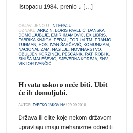
listopadu 1984. prenio u […]
OBJAVLJENO U:
INTERVJU
OZNAKE:
ARKZIN
,
BORIS PAVELIĆ
,
DANSKA
,
DOMOLJUBLJE
,
EMIR IMAMOVIĆ
,
EX LIBRIS
,
FABRIKA KNJIGA
,
FERAL
,
FORUM.TM
,
FRANJO
TUĐMAN
,
HOS
,
IVAN ŠARČEVIĆ
,
KOMUNIZAM
,
NACIONALIZAM
,
NASILJE
,
NOVINARSTVO
,
OBULJEN KORŽINEK
,
PEŠČANIK
,
RAT
,
ROBI K
,
SINIŠA MALEŠEVIĆ
,
SJEVERNA KOREJA
,
SNV
,
VIKTOR IVANČIĆ
Hrvata uskoro neće biti. Ubit
će ih domoljubi.
AUTOR:
TVRTKO JAKOVINA
/ 29.09.2018.
Država ili elite koje nekom državom
upravljaju imaju mehanizme odrediti