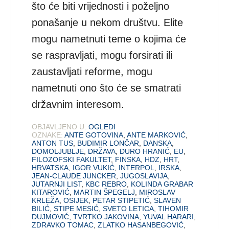
što će biti vrijednosti i poželjno
ponašanje u nekom društvu. Elite
mogu nametnuti teme o kojima će
se raspravljati, mogu forsirati ili
zaustavljati reforme, mogu
nametnuti ono što će se smatrati
državnim interesom.
OBJAVLJENO U:
OGLEDI
OZNAKE:
ANTE GOTOVINA
,
ANTE MARKOVIĆ
,
ANTON TUS
,
BUDIMIR LONČAR
,
DANSKA
,
DOMOLJUBLJE
,
DRŽAVA
,
ĐURO HRANIĆ
,
EU
,
FILOZOFSKI FAKULTET
,
FINSKA
,
HDZ
,
HRT
,
HRVATSKA
,
IGOR VUKIĆ
,
INTERPOL
,
IRSKA
,
JEAN-CLAUDE JUNCKER
,
JUGOSLAVIJA
,
JUTARNJI LIST
,
KBC REBRO
,
KOLINDA GRABAR
KITAROVIĆ
,
MARTIN ŠPEGELJ
,
MIROSLAV
KRLEŽA
,
OSIJEK
,
PETAR STIPETIĆ
,
SLAVEN
BILIĆ
,
STIPE MESIĆ
,
SVETO LETICA
,
TIHOMIR
DUJMOVIĆ
,
TVRTKO JAKOVINA
,
YUVAL HARARI
,
ZDRAVKO TOMAC
,
ZLATKO HASANBEGOVIĆ
,