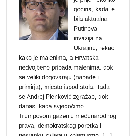
godina, kada je
bila aktualna
Putinova
invazija na
Ukrajinu, rekao
kako je malenima, a Hrvatska
nedvojbeno pripada malenima, dok
se veliki dogovaraju (napade i
primirja), mjesto ispod stola. Tada
se Andrej Plenković zgražao, dok
danas, kada svjedočimo
Trumpovom gaženju međunarodnog
prava, demokratskog poretka i
nestanku svijeta u kojem smo, […]