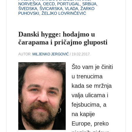
NORVEŠKA
,
OECD
,
PORTUGAL
,
SRBIJA
,
ŠVEDSKA
,
ŠVICARSKA
,
VLADA
,
ŽARKO
PUHOVSKI
,
ŽELJKO LOVRINČEVIĆ
Danski hygge: hodajmo u
čarapama i pričajmo gluposti
AUTOR:
MILJENKO JERGOVIĆ
/ 19.02.2017.
Što vam je činiti
u trenucima
kada se mržnja
valja ulicama i
fejsbucima, a
na kapije
Europe, preko