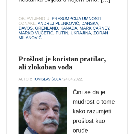
OBJAVLJENO U:
PRESUMPCIJA UMNOSTI
OZNAKE:
ANDREJ PLENKOVIĆ
,
DANSKA
,
DAVOS
,
GRENLAND
,
KANADA
,
MARK CARNEY
,
MARKO VUČETIĆ
,
PUTIN
,
UKRAJINA
,
ZORAN
MILANOVIĆ
Prošlost je koristan pratilac,
ali zlokoban vođa
AUTOR:
TOMISLAV ŠOLA
/ 24.04.2022.
Čini se da je
mudrost o tome
kako razumjeti
prošlost kao
oruđe