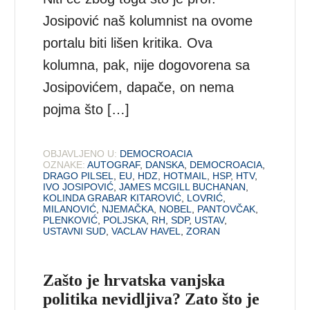
Josipović naš kolumnist na ovome
portalu biti lišen kritika. Ova
kolumna, pak, nije dogovorena sa
Josipovićem, dapače, on nema
pojma što […]
OBJAVLJENO U:
DEMOCROACIA
OZNAKE:
AUTOGRAF
,
DANSKA
,
DEMOCROACIA
,
DRAGO PILSEL
,
EU
,
HDZ
,
HOTMAIL
,
HSP
,
HTV
,
IVO JOSIPOVIĆ
,
JAMES MCGILL BUCHANAN
,
KOLINDA GRABAR KITAROVIĆ
,
LOVRIĆ
,
MILANOVIĆ
,
NJEMAČKA
,
NOBEL
,
PANTOVČAK
,
PLENKOVIĆ
,
POLJSKA
,
RH
,
SDP
,
USTAV
,
USTAVNI SUD
,
VACLAV HAVEL
,
ZORAN
Zašto je hrvatska vanjska
politika nevidljiva? Zato što je