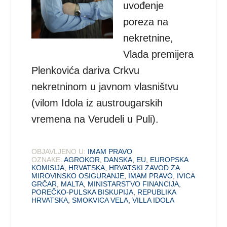
uvođenje
poreza na
nekretnine,
Vlada premijera
Plenkovića dariva Crkvu
nekretninom u javnom vlasništvu
(vilom Idola iz austrougarskih
vremena na Verudeli u Puli).
OBJAVLJENO U:
IMAM PRAVO
OZNAKE:
AGROKOR
,
DANSKA
,
EU
,
EUROPSKA
KOMISIJA
,
HRVATSKA
,
HRVATSKI ZAVOD ZA
MIROVINSKO OSIGURANJE
,
IMAM PRAVO
,
IVICA
GRČAR
,
MALTA
,
MINISTARSTVO FINANCIJA
,
POREČKO-PULSKA BISKUPIJA
,
REPUBLIKA
HRVATSKA
,
SMOKVICA VELA
,
VILLA IDOLA