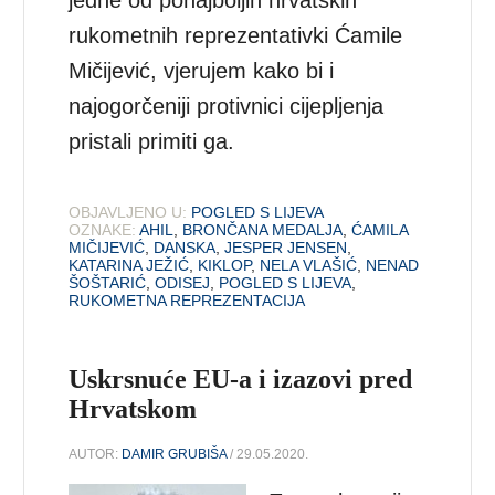
rukometnih reprezentativki Ćamile
Mičijević, vjerujem kako bi i
najogorčeniji protivnici cijepljenja
pristali primiti ga.
OBJAVLJENO U:
POGLED S LIJEVA
OZNAKE:
AHIL
,
BRONČANA MEDALJA
,
ĆAMILA
MIČIJEVIĆ
,
DANSKA
,
JESPER JENSEN
,
KATARINA JEŽIĆ
,
KIKLOP
,
NELA VLAŠIĆ
,
NENAD
ŠOŠTARIĆ
,
ODISEJ
,
POGLED S LIJEVA
,
RUKOMETNA REPREZENTACIJA
Uskrsnuće EU-a i izazovi pred
Hrvatskom
AUTOR:
DAMIR GRUBIŠA
/ 29.05.2020.