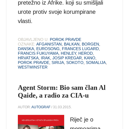
pretežno iz Afrike. koji su smišljali
urote protiv svoje korumpirane
vlasti.
OBJAVLJENO U:
POROK PRAVDE
OZNAKE:
AFGANISTAN
,
BALKAN
,
BORGEN
,
DANSKA
,
EUROSONG
,
FRANCES LUGARD
,
FRANCIS FUKUYAMA
,
HENLEY
,
HEROD
,
HRVATSKA
,
IRAK
,
JOSIP KREGAR
,
KANO
,
POROK PRAVDE
,
SIRIJA
,
SOKOTO
,
SOMALIJA
,
WESTMINSTER
Agent Storm: Bio sam član Al
Qaide, a radio za CIA-u
AUTOR:
AUTOGRAF
/ 31.03.2015.
Riječ je o
memoarima