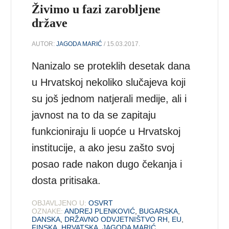
Živimo u fazi zarobljene
države
AUTOR:
JAGODA MARIĆ
/ 15.03.2017.
Nanizalo se proteklih desetak dana
u Hrvatskoj nekoliko slučajeva koji
su još jednom natjerali medije, ali i
javnost na to da se zapitaju
funkcioniraju li uopće u Hrvatskoj
institucije, a ako jesu zašto svoj
posao rade nakon dugo čekanja i
dosta pritisaka.
OBJAVLJENO U:
OSVRT
OZNAKE:
ANDREJ PLENKOVIĆ
,
BUGARSKA
,
DANSKA
,
DRŽAVNO ODVJETNIŠTVO RH
,
EU
,
FINSKA
,
HRVATSKA
,
JAGODA MARIĆ
,