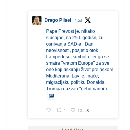
Drago Pilsel
4 Jul
Papa Prevost je, nikako
slučajno, na 250. godišnjicu
osnivanja SAD-a i Dan
neovisnosti, posjetio otok
Lampedusu, simbolu, jer ga se
smatra "vratom Europe" za sve
one koji riskiraju život prelaskom
Mediterana. Lav je, inače,
migracijsku politiku Donalda
Trumpa nazvao "nehumanom".
1
10
X