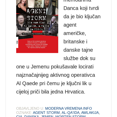
Danca koji tvrdi
da je bio ključan
agent
američke,
britanske i
danske tajne
službe dok su
one u Jemenu pokušavale locirati
najznačajnijeg aktivnog operativca
Al Qaede pri čemu je ključni lik u
cijeloj priči bila jedna Hrvatica.
OBJAVLJENO U:
MODERNA VREMENA INFO
OZNAKE:
AGENT STORM
,
AL-QA'IDA
,
AWLAKIJA
,
CIA
,
DANSKA
,
JEMEN
,
MORTEN STORM
,