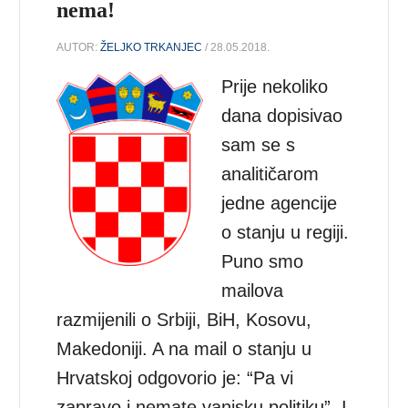
nema!
AUTOR:
ŽELJKO TRKANJEC
/ 28.05.2018.
Prije nekoliko
dana dopisivao
sam se s
analitičarom
jedne agencije
o stanju u regiji.
Puno smo
mailova
razmijenili o Srbiji, BiH, Kosovu,
Makedoniji. A na mail o stanju u
Hrvatskoj odgovorio je: “Pa vi
zapravo i nemate vanjsku politiku”. I