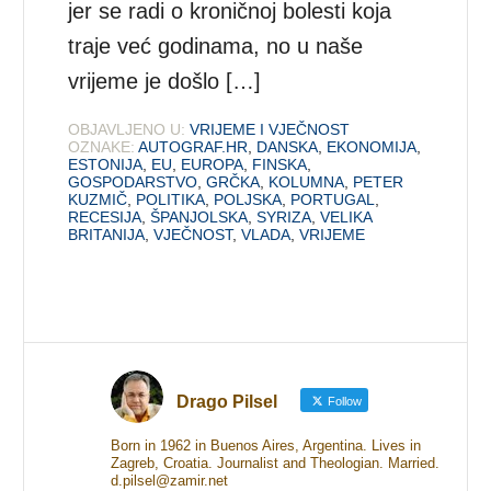
jer se radi o kroničnoj bolesti koja
traje već godinama, no u naše
vrijeme je došlo […]
OBJAVLJENO U:
VRIJEME I VJEČNOST
OZNAKE:
AUTOGRAF.HR
,
DANSKA
,
EKONOMIJA
,
ESTONIJA
,
EU
,
EUROPA
,
FINSKA
,
GOSPODARSTVO
,
GRČKA
,
KOLUMNA
,
PETER
KUZMIČ
,
POLITIKA
,
POLJSKA
,
PORTUGAL
,
RECESIJA
,
ŠPANJOLSKA
,
SYRIZA
,
VELIKA
BRITANIJA
,
VJEČNOST
,
VLADA
,
VRIJEME
Drago Pilsel
Follow
Born in 1962 in Buenos Aires, Argentina. Lives in
Zagreb, Croatia. Journalist and Theologian. Married.
d.pilsel@zamir.net