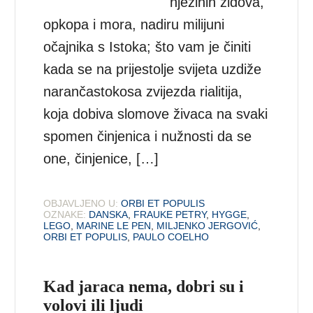
njezinih zidova,
opkopa i mora, nadiru milijuni
očajnika s Istoka; što vam je činiti
kada se na prijestolje svijeta uzdiže
narančastokosa zvijezda rialitija,
koja dobiva slomove živaca na svaki
spomen činjenica i nužnosti da se
one, činjenice, […]
OBJAVLJENO U:
ORBI ET POPULIS
OZNAKE:
DANSKA
,
FRAUKE PETRY
,
HYGGE
,
LEGO
,
MARINE LE PEN
,
MILJENKO JERGOVIĆ
,
ORBI ET POPULIS
,
PAULO COELHO
Kad jaraca nema, dobri su i
volovi ili ljudi