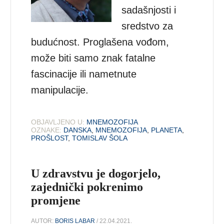
sadašnjosti i
sredstvo za
budućnost. Proglašena vođom,
može biti samo znak fatalne
fascinacije ili nametnute
manipulacije.
OBJAVLJENO U:
MNEMOZOFIJA
OZNAKE:
DANSKA
,
MNEMOZOFIJA
,
PLANETA
,
PROŠLOST
,
TOMISLAV ŠOLA
U zdravstvu je dogorjelo,
zajednički pokrenimo
promjene
AUTOR:
BORIS LABAR
/ 22.04.2021.