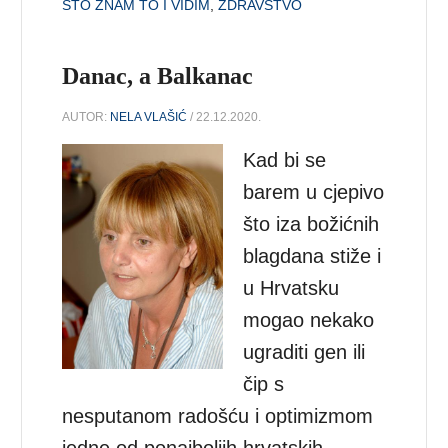
ŠTO ZNAM TO I VIDIM
,
ZDRAVSTVO
Danac, a Balkanac
AUTOR:
NELA VLAŠIĆ
/ 22.12.2020.
Kad bi se
barem u cjepivo
što iza božićnih
blagdana stiže i
u Hrvatsku
mogao nekako
ugraditi gen ili
čip s
nesputanom radošću i optimizmom
jedne od ponajboljih hrvatskih