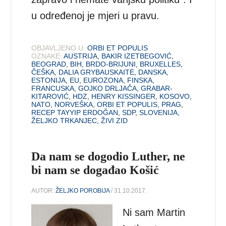
u određenoj je mjeri u pravu.
OBJAVLJENO U:
ORBI ET POPULIS
OZNAKE:
AUSTRIJA
,
BAKIR IZETBEGOVIĆ
,
BEOGRAD
,
BIH
,
BRDO-BRIJUNI
,
BRUXELLES
,
ČEŠKA
,
DALIA GRYBAUSKAITĖ
,
DANSKA
,
ESTONIJA
,
EU
,
EUROZONA
,
FINSKA
,
FRANCUSKA
,
GOJKO DRLJAČA
,
GRABAR-
KITAROVIĆ
,
HDZ
,
HENRY KISSINGER
,
KOSOVO
,
NATO
,
NORVEŠKA
,
ORBI ET POPULIS
,
PRAG
,
RECEP TAYYIP ERDOĞAN
,
SDP
,
SLOVENIJA
,
ŽELJKO TRKANJEC
,
ŽIVI ZID
Da nam se dogodio Luther, ne
bi nam se događao Košić
AUTOR:
ŽELJKO POROBIJA
/ 31.10.2017.
Ni sam Martin