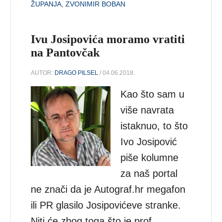
ŽUPANJA
,
ZVONIMIR BOBAN
Ivu Josipovića moramo vratiti
na Pantovčak
AUTOR:
DRAGO PILSEL
/ 04.06.2018.
Kao što sam u
više navrata
istaknuo, to što
Ivo Josipović
piše kolumne
za naš portal
ne znači da je Autograf.hr megafon
ili PR glasilo Josipovićeve stranke.
Niti će zbog toga što je prof.