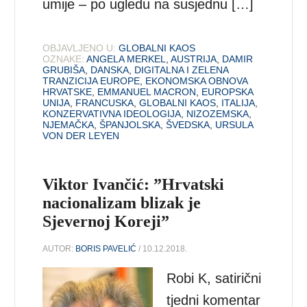
umije – po ugledu na susjednu […]
OBJAVLJENO U:
GLOBALNI KAOS
OZNAKE:
ANGELA MERKEL
,
AUSTRIJA
,
DAMIR
GRUBIŠA
,
DANSKA
,
DIGITALNA I ZELENA
TRANZICIJA EUROPE
,
EKONOMSKA OBNOVA
HRVATSKE
,
EMMANUEL MACRON
,
EUROPSKA
UNIJA
,
FRANCUSKA
,
GLOBALNI KAOS
,
ITALIJA
,
KONZERVATIVNA IDEOLOGIJA
,
NIZOZEMSKA
,
NJEMAČKA
,
ŠPANJOLSKA
,
ŠVEDSKA
,
URSULA
VON DER LEYEN
Viktor Ivančić: ”Hrvatski
nacionalizam blizak je
Sjevernoj Koreji”
AUTOR:
BORIS PAVELIĆ
/ 10.12.2018.
Robi K, satirični
tjedni komentar