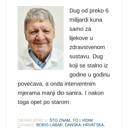
Dug od preko 6
milijardi kuna
samo za
lijekove u
zdravstvenom
sustavu. Dug
koji se stalno iz
godine u godinu
povećava, a onda interventnim
mjerama manji dio sanira. I nakon
toga opet po starom.
OBJAVLJENO U:
ŠTO ZNAM, TO I VIDIM
OZNAKE:
BORIS LABAR
,
DANSKA
,
HRVATSKA
,