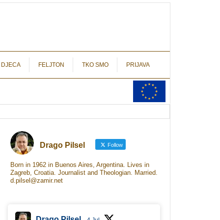
autograf.hr
novinarstvo s potpisom
 DJECA
FELJTON
TKO SMO
PRIJAVA
Drago Pilsel
Follow
Born in 1962 in Buenos Aires, Argentina. Lives in
Zagreb, Croatia. Journalist and Theologian. Married.
d.pilsel@zamir.net
Drago Pilsel