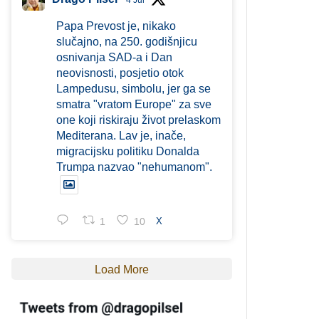
4 Jul
Papa Prevost je, nikako
slučajno, na 250. godišnjicu
osnivanja SAD-a i Dan
neovisnosti, posjetio otok
Lampedusu, simbolu, jer ga se
smatra "vratom Europe" za sve
one koji riskiraju život prelaskom
Mediterana. Lav je, inače,
migracijsku politiku Donalda
Trumpa nazvao "nehumanom".
1
10
X
Load More