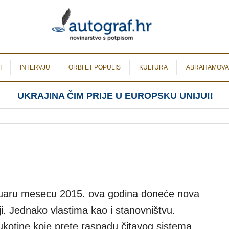
I
INTERVJU
ORBI ET POPULIS
KULTURA
ABRAHAMOVA
UKRAJINA ČIM PRIJE U EUROPSKU UNIJU!!
nuaru mesecu 2015. ova godina doneće nova
ji. Jednako vlastima kao i stanovništvu.
ukotine koje prete raspadu čitavog sistema.