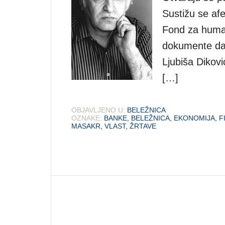
Sustižu se afe
Fond za human
dokumente da 
Ljubiša Dikov
[…]
OBJAVLJENO U:
BELEŽNICA
OZNAKE:
BANKE
,
BELEŽNICA
,
EKONOMIJA
,
F
MASAKR
,
VLAST
,
ŽRTAVE