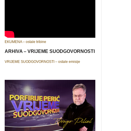
EKUMENA – ostale tribine
ARHIVA – VRIJEME SUODGOVORNOSTI
VRIJEME SUODGOVORNOSTI – ostale emisije