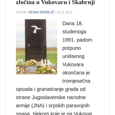
zločina u Vukovaru i Škabrnji
AUTOR:
VESNA TERŠELIČ
/ 18.11.2016.
Dana 18.
studenoga
1991. padom
potpuno
uništenog
Vukovara
okončana je
tromjesečna
opsada i granatiranje grada od
strane Jugoslavenske narodne
armije (JNA) i srpskih paravojnih
snaga, tijekom koje je na Vukovar