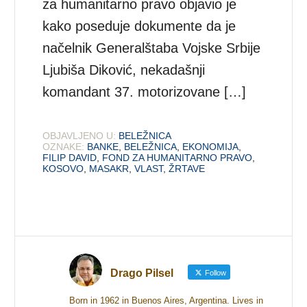
za humanitarno pravo objavio je
kako poseduje dokumente da je
načelnik Generalštaba Vojske Srbije
Ljubiša Diković, nekadašnji
komandant 37. motorizovane […]
OBJAVLJENO U:
BELEŽNICA
OZNAKE:
BANKE
,
BELEŽNICA
,
EKONOMIJA
,
FILIP DAVID
,
FOND ZA HUMANITARNO PRAVO
,
KOSOVO
,
MASAKR
,
VLAST
,
ŽRTAVE
Drago Pilsel
Follow
Born in 1962 in Buenos Aires, Argentina. Lives in