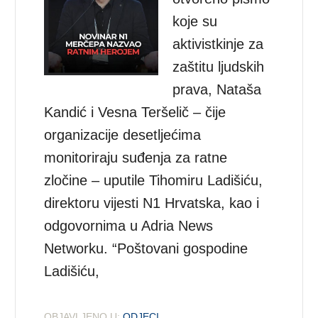
koje su
aktivistkinje za
zaštitu ljudskih
prava, Nataša
Kandić i Vesna Teršelič – čije
organizacije desetljećima
monitoriraju suđenja za ratne
zločine – uputile Tihomiru Ladišiću,
direktoru vijesti N1 Hrvatska, kao i
odgovornima u Adria News
Networku. “Poštovani gospodine
Ladišiću,
OBJAVLJENO U:
ODJECI