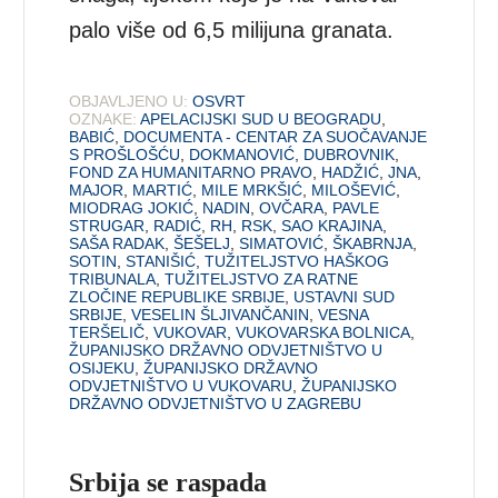
palo više od 6,5 milijuna granata.
OBJAVLJENO U:
OSVRT
OZNAKE:
APELACIJSKI SUD U BEOGRADU
,
BABIĆ
,
DOCUMENTA - CENTAR ZA SUOČAVANJE
S PROŠLOŠĆU
,
DOKMANOVIĆ
,
DUBROVNIK
,
FOND ZA HUMANITARNO PRAVO
,
HADŽIĆ
,
JNA
,
MAJOR
,
MARTIĆ
,
MILE MRKŠIĆ
,
MILOŠEVIĆ
,
MIODRAG JOKIĆ
,
NADIN
,
OVČARA
,
PAVLE
STRUGAR
,
RADIĆ
,
RH
,
RSK
,
SAO KRAJINA
,
SAŠA RADAK
,
ŠEŠELJ
,
SIMATOVIĆ
,
ŠKABRNJA
,
SOTIN
,
STANIŠIĆ
,
TUŽITELJSTVO HAŠKOG
TRIBUNALA
,
TUŽITELJSTVO ZA RATNE
ZLOČINE REPUBLIKE SRBIJE
,
USTAVNI SUD
SRBIJE
,
VESELIN ŠLJIVANČANIN
,
VESNA
TERŠELIČ
,
VUKOVAR
,
VUKOVARSKA BOLNICA
,
ŽUPANIJSKO DRŽAVNO ODVJETNIŠTVO U
OSIJEKU
,
ŽUPANIJSKO DRŽAVNO
ODVJETNIŠTVO U VUKOVARU
,
ŽUPANIJSKO
DRŽAVNO ODVJETNIŠTVO U ZAGREBU
Srbija se raspada