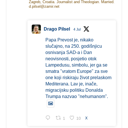
Zagreb, Croatia. Journalist and Theologian. Married.
d.pilsel@zamir.net
Drago Pilsel
4 Jul
Papa Prevost je, nikako
slučajno, na 250. godišnjicu
osnivanja SAD-a i Dan
neovisnosti, posjetio otok
Lampedusu, simbolu, jer ga se
smatra "vratom Europe" za sve
one koji riskiraju život prelaskom
Mediterana. Lav je, inače,
migracijsku politiku Donalda
Trumpa nazvao "nehumanom".
1
10
X