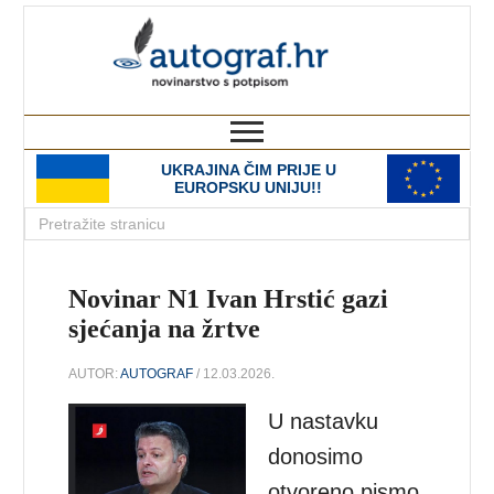
autograf.hr
novinarstvo s potpisom
UKRAJINA ČIM PRIJE U
EUROPSKU UNIJU!!
Novinar N1 Ivan Hrstić gazi
sjećanja na žrtve
AUTOR:
AUTOGRAF
/ 12.03.2026.
U nastavku
donosimo
otvoreno pismo