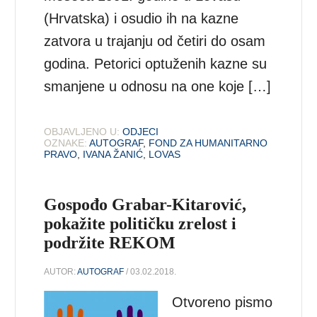
(Hrvatska) i osudio ih na kazne
zatvora u trajanju od četiri do osam
godina. Petorici optuženih kazne su
smanjene u odnosu na one koje […]
OBJAVLJENO U:
ODJECI
OZNAKE:
AUTOGRAF
,
FOND ZA HUMANITARNO
PRAVO
,
IVANA ŽANIĆ
,
LOVAS
Gospođo Grabar-Kitarović,
pokažite političku zrelost i
podržite REKOM
AUTOR:
AUTOGRAF
/ 03.02.2018.
Otvoreno pismo