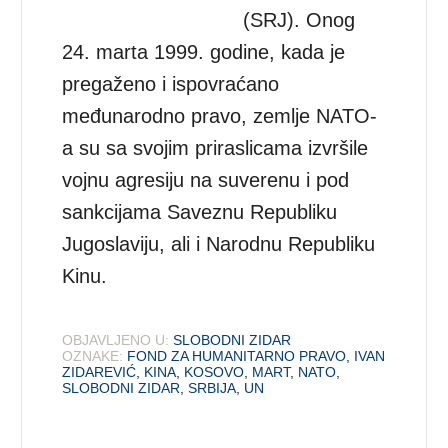
(SRJ). Onog
24. marta 1999. godine, kada je
pregaženo i ispovraćano
međunarodno pravo, zemlje NATO-
a su sa svojim priraslicama izvršile
vojnu agresiju na suverenu i pod
sankcijama Saveznu Republiku
Jugoslaviju, ali i Narodnu Republiku
Kinu.
OBJAVLJENO U:
SLOBODNI ZIDAR
OZNAKE:
FOND ZA HUMANITARNO PRAVO
,
IVAN
ZIDAREVIĆ
,
KINA
,
KOSOVO
,
MART
,
NATO
,
SLOBODNI ZIDAR
,
SRBIJA
,
UN