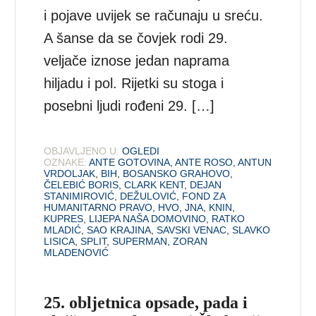
i pojave uvijek se računaju u sreću.
A šanse da se čovjek rodi 29.
veljače iznose jedan naprama
hiljadu i pol. Rijetki su stoga i
posebni ljudi rođeni 29. […]
OBJAVLJENO U:
OGLEDI
OZNAKE:
ANTE GOTOVINA
,
ANTE ROSO
,
ANTUN
VRDOLJAK
,
BIH
,
BOSANSKO GRAHOVO
,
ČELEBIĆ BORIS
,
CLARK KENT
,
DEJAN
STANIMIROVIĆ
,
DEŽULOVIĆ
,
FOND ZA
HUMANITARNO PRAVO
,
HVO
,
JNA
,
KNIN
,
KUPRES
,
LIJEPA NAŠA DOMOVINO
,
RATKO
MLADIĆ
,
SAO KRAJINA
,
SAVSKI VENAC
,
SLAVKO
LISICA
,
SPLIT
,
SUPERMAN
,
ZORAN
MLADENOVIĆ
25. obljetnica opsade, pada i