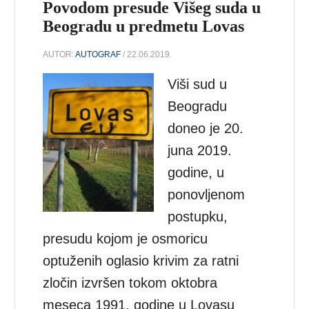
Povodom presude Višeg suda u
Beogradu u predmetu Lovas
AUTOR:
AUTOGRAF
/ 22.06.2019.
Viši sud u
Beogradu
doneo je 20.
juna 2019.
godine, u
ponovljenom
postupku,
presudu kojom je osmoricu
optuženih oglasio krivim za ratni
zločin izvršen tokom oktobra
meseca 1991. godine u Lovasu