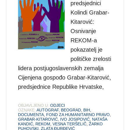
predsjednici
Kolindi Grabar-
Kitarović:
Osnivanje
REKOM-a
pokazatelj je
političke zrelosti
lidera postjugoslavenskih zemalja
Cijenjena gospođo Grabar-Kitarović,
predsjednice Republike Hrvatske,
OBJAVLJENO U:
ODJECI
OZNAKE:
AUTOGRAF
,
BEOGRAD
,
BIH
,
DOCUMENTA
,
FOND ZA HUMANITARNO PRAVO
,
GRABAR-KITAROVIĆ
,
IVO JOSIPOVIĆ
,
NATAŠA
KANDIĆ
,
REKOM
,
VESNA TERŠELIČ
,
ŽARKO
PUHOVSKI
,
ZLATA ĐURĐEVIĆ