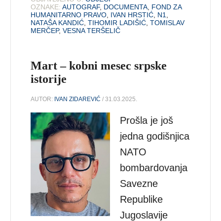
OZNAKE:
AUTOGRAF
,
DOCUMENTA
,
FOND ZA
HUMANITARNO PRAVO
,
IVAN HRSTIĆ
,
N1
,
NATAŠA KANDIĆ
,
TIHOMIR LADIŠIĆ
,
TOMISLAV
MERČEP
,
VESNA TERŠELIČ
Mart – kobni mesec srpske
istorije
AUTOR:
IVAN ZIDAREVIĆ
/ 31.03.2025.
Prošla je još
jedna godišnjica
NATO
bombardovanja
Savezne
Republike
Jugoslavije