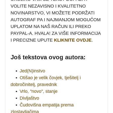
VOLITE NEZAVISNO I KVALITETNO
NOVINARSTVO, VI MOŽETE PODRŽATI
AUTOGRAF PA I NAJMANJOM MOGUĆOM
UPLATOM NA NAŠ RAČUN ILI PREKO
PAYPAL-A. HVALA! ZA VIŠE INFORMACIJA
I PRECIZNE UPUTE
KLIKNITE OVDJE
.
Još tekstova ovog autora:
•
Jed(N)instvo
•
Otišao je velik čovjek, tješitelj i
dobročinitelj, pravednik
•
Vrlo, ''novo'', stanje
•
Divljaštvo
•
Čudovišna empatija prema
zlostavljačima