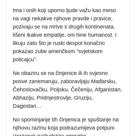
Ima i onih koji uporno ljude važu kao meso
na vagi nekakve njihove pravde i pravice,
pozivaju se na mrtve s drugih kontinenata,
lišeni ikakve empatije, oni hine humanost. I
likuju zato što je ruski despot konačno
pokazao zube američkom ”svjetskom
policajcu”.
Ne obaziru se na činjenice ili ih svjesno
posve zanemaruju, zaboravljaju Mađarsku,
Čehoslovačku, Poljsku, Čečeniju, Afganistan,
Abhaziju, Pridnjestrovlje, Gruziju,
Dagestan…
No spominjanje tih činjenica je spuštanje na
njihovu razinu koja podrazumijeva potpuni
izostanak najljudskije empatije.