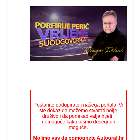
Postanite podupiratelj našega portala. Vi
ste dokaz da možemo stvarati bolje
društvo i da ponekad valja htjeti i
nemoguće kako bismo dosegnuli
moguće.
Molimo vas da pomognete Autograf.hr