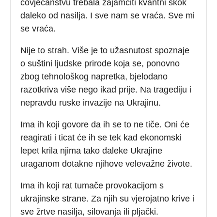
čovječanstvu trebala zajamčiti kvantni skok
daleko od nasilja. I sve nam se vraća. Sve mi
se vraća.
Nije to strah. Više je to užasnutost spoznaje
o suštini ljudske prirode koja se, ponovno
zbog tehnološkog napretka, bjelodano
razotkriva više nego ikad prije. Na tragediju i
nepravdu ruske invazije na Ukrajinu.
Ima ih koji govore da ih se to ne tiče. Oni će
reagirati i ticat će ih se tek kad ekonomski
lepet krila njima tako daleke Ukrajine
uraganom dotakne njihove velevažne živote.
Ima ih koji rat tumače provokacijom s
ukrajinske strane. Za njih su vjerojatno krive i
sve žrtve nasilja, silovanja ili pljački.