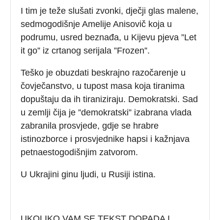
I tim je teže slušati zvonki, dječji glas malene,
sedmogodišnje Amelije Anisovič koja u
podrumu, usred beznađa, u Kijevu pjeva ”Let
it go” iz crtanog serijala ”Frozen”.
Teško je obuzdati beskrajno razočarenje u
čovječanstvo, u tupost masa koja tiranima
dopuštaju da ih tiraniziraju. Demokratski. Sad
u zemlji čija je ”demokratski” izabrana vlada
zabranila prosvjede, gdje se hrabre
istinozborce i prosvjednike hapsi i kažnjava
petnaestogodišnjim zatvorom.
U Ukrajini ginu ljudi, u Rusiji istina.
UKOLIKO VAM SE TEKST DOPADA I