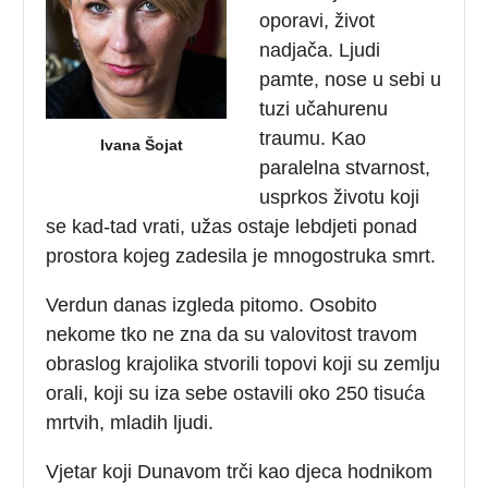
oporavi, život
nadjača. Ljudi
pamte, nose u sebi u
tuzi učahurenu
traumu. Kao
Ivana Šojat
paralelna stvarnost,
usprkos životu koji
se kad-tad vrati, užas ostaje lebdjeti ponad
prostora kojeg zadesila je mnogostruka smrt.
Verdun danas izgleda pitomo. Osobito
nekome tko ne zna da su valovitost travom
obraslog krajolika stvorili topovi koji su zemlju
orali, koji su iza sebe ostavili oko 250 tisuća
mrtvih, mladih ljudi.
Vjetar koji Dunavom trči kao djeca hodnikom