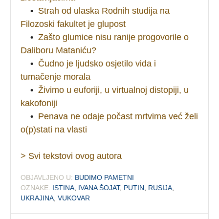
•
Strah od ulaska Rodnih studija na
Filozoski fakultet je glupost
•
Zašto glumice nisu ranije progovorile o
Daliboru Mataniću?
•
Čudno je ljudsko osjetilo vida i
tumačenje morala
•
Živimo u euforiji, u virtualnoj distopiji, u
kakofoniji
•
Penava ne odaje počast mrtvima već želi
o(p)stati na vlasti
> Svi tekstovi ovog autora
OBJAVLJENO U:
BUDIMO PAMETNI
OZNAKE:
ISTINA
,
IVANA ŠOJAT
,
PUTIN
,
RUSIJA
,
UKRAJINA
,
VUKOVAR