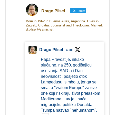
Drago Pilsel
Follow
Born in 1962 in Buenos Aires, Argentina. Lives in
Zagreb, Croatia. Journalist and Theologian. Married.
d.pilsel@zamir.net
Drago Pilsel
4 Jul
Papa Prevost je, nikako
slučajno, na 250. godišnjicu
osnivanja SAD-a i Dan
neovisnosti, posjetio otok
Lampedusu, simbolu, jer ga se
smatra "vratom Europe" za sve
one koji riskiraju život prelaskom
Mediterana. Lav je, inače,
migracijsku politiku Donalda
Trumpa nazvao "nehumanom".