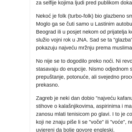
za selfije kojima ljudi pred publikom do
Nekoć je folk (turbo-folk) bio glazbeno sm
Moglo ga se čuti samo u Lastinim autobu
Beograd ili u posjet nekom od prijatelja k
služio vojni rok u JNA. Sad se ta ”glazba” 
pokazuju najveću mržnju prema muslimani
No nije se to dogodilo preko noći. Ni re
stasavaju do erupcije. Nismo odjednom sko
prepuštanje, potonuće, ali svejedno proc
prekasno.
Zagreb je neki dan dobio ”najveću kafanu na
stihove o kalašnjikovima, aspirinima i 
zanosu mlati tenisicom po glavi. I to je
co
koji ne znaju piše li se ”voče” ili ”voće”, 
uvjereni da bolje govore engleski.