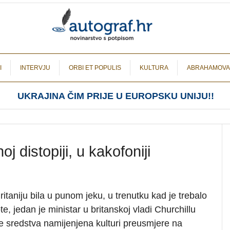
I
INTERVJU
ORBI ET POPULIS
KULTURA
ABRAHAMOVA
UKRAJINA ČIM PRIJE U EUROPSKU UNIJU!!
noj distopiji, u kakofoniji
ritaniju bila u punom jeku, u trenutku kad je trebalo
ote, jedan je ministar u britanskoj vladi Churchillu
e sredstva namijenjena kulturi preusmjere na