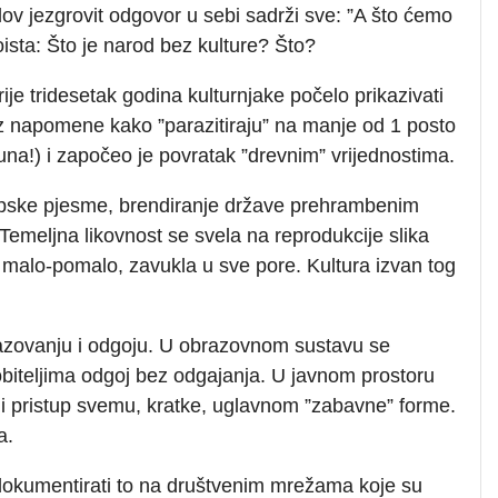
lov jezgrovit odgovor u sebi sadrži sve: ”A što ćemo
oista: Što je narod bez kulture? Što?
ije tridesetak godina kulturnjake počelo prikazivati
z napomene kako ”parazitiraju” na manje od 1 posto
na!) i započeo je povratak ”drevnim” vrijednostima.
klapske pjesme, brendiranje države prehrambenim
Temeljna likovnost se svela na reprodukcije slika
 malo-pomalo, zavukla u sve pore. Kultura izvan tog
azovanju i odgoju. U obrazovnom sustavu se
obiteljima odgoj bez odgajanja. U javnom prostoru
ajni pristup svemu, kratke, uglavnom ”zabavne” forme.
a.
 dokumentirati to na društvenim mrežama koje su