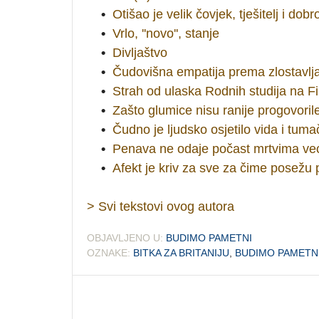
•
Otišao je velik čovjek, tješitelj i dobr
•
Vrlo, ''novo'', stanje
•
Divljaštvo
•
Čudovišna empatija prema zlostavlj
•
Strah od ulaska Rodnih studija na Fil
•
Zašto glumice nisu ranije progovori
•
Čudno je ljudsko osjetilo vida i tum
•
Penava ne odaje počast mrtvima već ž
•
Afekt je kriv za sve za čime posežu ps
> Svi tekstovi ovog autora
OBJAVLJENO U:
BUDIMO PAMETNI
OZNAKE:
BITKA ZA BRITANIJU
,
BUDIMO PAMETN