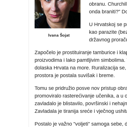
obranu. Churchil
onda braniti?” D
U Hrvatskoj se pr
kao parazite (be
Ivana Šojat
državnog proraču
Započelo je prostituiranje tamburice i 
proizvodima i lako pamtljivim simbolima. 
dolaska Hrvata na more. Ruralizacija se,
prostora je postala suvišak i breme.
Tomu se pridružio posve nov pristup obr
promoviralo rasterećivanje učenika, a u 
zavladalo je blistavilo, površinski i neh
Zavladala je tiranija sreće i vječnog ushit
Postalo je važno ”voljeti” samoga sebe,