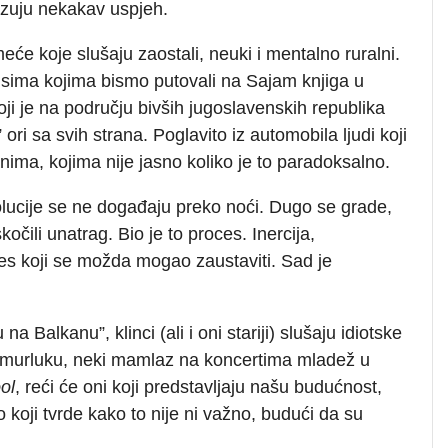
kazuju nekakav uspjeh.
eće koje slušaju zaostali, neuki i mentalno ruralni.
sima kojima bismo putovali na Sajam knjiga u
oji je na području bivših jugoslavenskih republika
ori sa svih strana. Poglavito iz automobila ljudi koji
ma, kojima nije jasno koliko je to paradoksalno.
volucije se ne događaju preko noći. Dugo se grade,
čili unatrag. Bio je to proces. Inercija,
es koji se možda mogao zaustaviti. Sad je
 Balkanu”, klinci (ali i oni stariji) slušaju idiotske
mamurluku, neki mamlaz na koncertima mladež u
ol
, reći će oni koji predstavljaju našu budućnost,
no koji tvrde kako to nije ni važno, budući da su