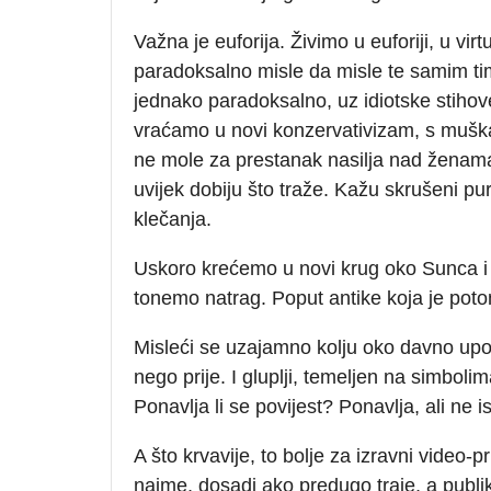
Važna je euforija. Živimo u euforiji, u virtu
paradoksalno misle da misle te samim tim
jednako paradoksalno, uz idiotske stihov
vraćamo u novi konzervativizam, s muškarc
ne mole za prestanak nasilja nad ženama 
uvijek dobiju što traže. Kažu skrušeni pur
klečanja.
Uskoro krećemo u novi krug oko Sunca 
tonemo natrag. Poput antike koja je poto
Misleći se uzajamno kolju oko davno upo
nego prije. I gluplji, temeljen na simbolima
Ponavlja li se povijest? Ponavlja, ali ne i
A što krvavije, to bolje za izravni video
naime, dosadi ako predugo traje, a publik