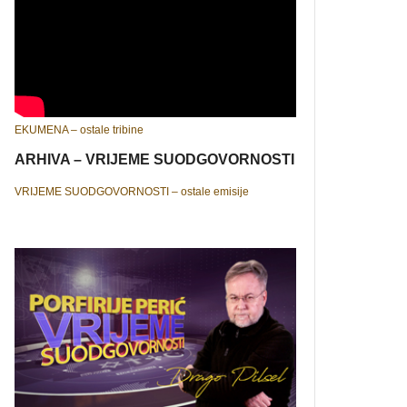
EKUMENA – ostale tribine
ARHIVA – VRIJEME SUODGOVORNOSTI
VRIJEME SUODGOVORNOSTI – ostale emisije