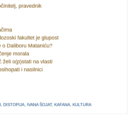
očinitelj, pravednik
ačima
ozoski fakultet je glupost
le o Daliboru Mataniću?
ačenje morala
eli o(p)stati na vlasti
ihopati i nasilnici
I
,
DISTOPIJA
,
IVANA ŠOJAT
,
KAFANA
,
KULTURA