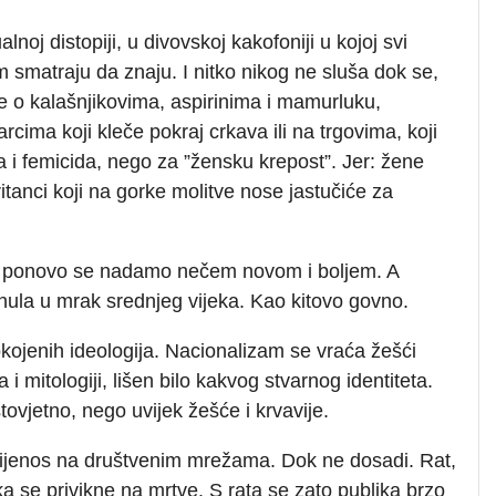
alnoj distopiji, u divovskoj kakofoniji u kojoj svi
 smatraju da znaju. I nitko nikog ne sluša dok se,
e o kalašnjikovima, aspirinima i mamurluku,
ima koji kleče pokraj crkava ili na trgovima, koji
i femicida, nego za ”žensku krepost”. Jer: žene
itanci koji na gorke molitve nose jastučiće za
i ponovo se nadamo nečem novom i boljem. A
nula u mrak srednjeg vijeka. Kao kitovo govno.
kojenih ideologija. Nacionalizam se vraća žešći
 i mitologiji, lišen bilo kakvog stvarnog identiteta.
stovjetno, nego uvijek žešće i krvavije.
-prijenos na društvenim mrežama. Dok ne dosadi. Rat,
a se privikne na mrtve. S rata se zato publika brzo