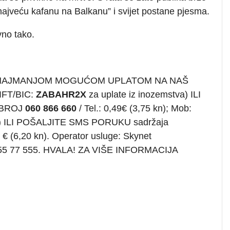
najveću kafanu na Balkanu” i svijet postane pjesma.
vno tako.
 NAJMANJOM MOGUĆOM UPLATOM NA NAŠ
FT/BIC:
ZABAHR2X
za uplate iz inozemstva) ILI
 BROJ
060 866 660
/ Tel.: 0,49€ (3,75 kn); Mob:
čen) ILI POŠALJITE SMS PORUKU sadržaja
 € (6,20 kn). Operator usluge: Skynet
 01 55 77 555. HVALA! ZA VIŠE INFORMACIJA