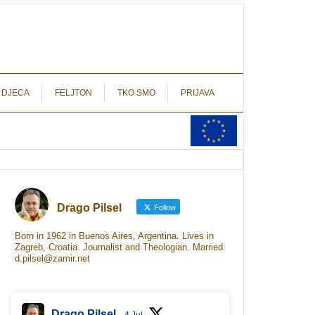
autograf.hr
novinarstvo s potpisom
 DJECA
FELJTON
TKO SMO
PRIJAVA
Drago Pilsel
Follow
Born in 1962 in Buenos Aires, Argentina. Lives in
Zagreb, Croatia. Journalist and Theologian. Married.
d.pilsel@zamir.net
Drago Pilsel