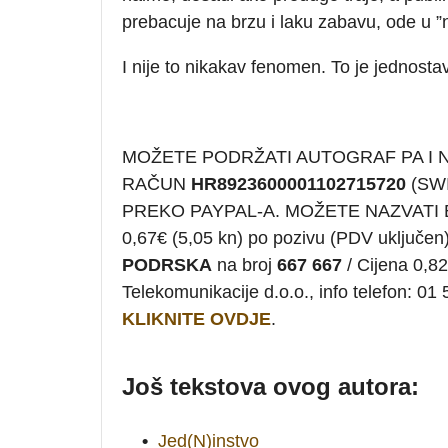
prebacuje na brzu i laku zabavu, ode u ”
I nije to nikakav fenomen. To je jednosta
MOŽETE PODRŽATI AUTOGRAF PA I
RAČUN
HR8923600001102715720
(SWI
PREKO PAYPAL-A. MOŽETE NAZVATI
0,67€ (5,05 kn) po pozivu (PDV uklju
PODRSKA
na broj
667 667
/ Cijena 0,82
Telekomunikacije d.o.o., info telefon:
KLIKNITE OVDJE
.
Još tekstova ovog autora:
•
Jed(N)instvo