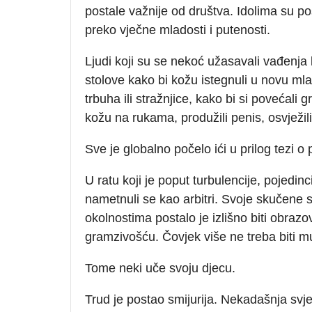
postale važnije od društva. Idolima su p
preko vječne mladosti i putenosti.
Ljudi koji su se nekoć užasavali vađenja k
stolove kako bi kožu istegnuli u novu mla
trbuha ili stražnjice, kako bi si povećali 
kožu na rukama, produžili penis, osvježili
Sve je globalno počelo ići u prilog tezi o 
U ratu koji je poput turbulencije, pojedinci
nametnuli se kao arbitri. Svoje skučene 
okolnostima postalo je izlišno biti obraz
gramzivošću. Čovjek više ne treba biti m
Tome neki uče svoju djecu.
Trud je postao smijurija. Nekadašnja svj