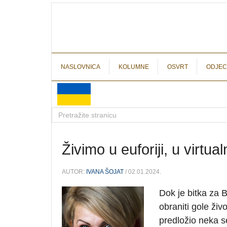
NASLOVNICA
KOLUMNE
OSVRT
ODJEC
Živimo u euforiji, u virtual
AUTOR:
IVANA ŠOJAT
/ 02.01.2024.
Dok je bitka za B
obraniti gole živ
predložio neka s