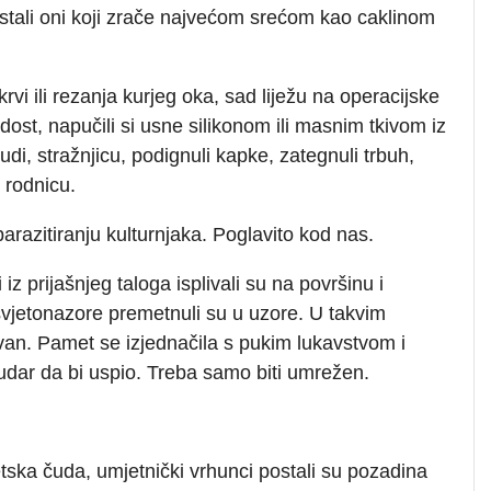
ostali oni koji zrače najvećom srećom kao caklinom
rvi ili rezanja kurjeg oka, sad liježu na operacijske
dost, napučili si usne silikonom ili masnim tkivom iz
grudi, stražnjicu, podignuli kapke, zategnuli trbuh,
 rodnicu.
parazitiranju kulturnjaka. Poglavito kod nas.
 iz prijašnjeg taloga isplivali su na površinu i
svjetonazore premetnuli su u uzore. U takvim
ovan. Pamet se izjednačila s pukim lukavstvom i
udar da bi uspio. Treba samo biti umrežen.
etska čuda, umjetnički vrhunci postali su pozadina