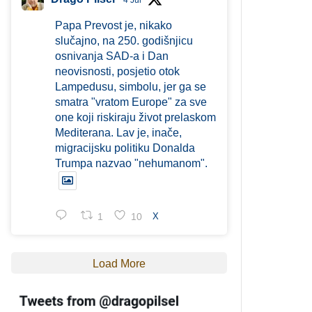
4 Jul
Papa Prevost je, nikako
slučajno, na 250. godišnjicu
osnivanja SAD-a i Dan
neovisnosti, posjetio otok
Lampedusu, simbolu, jer ga se
smatra "vratom Europe" za sve
one koji riskiraju život prelaskom
Mediterana. Lav je, inače,
migracijsku politiku Donalda
Trumpa nazvao "nehumanom".
1
10
X
Load More