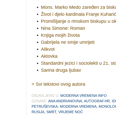
•
Mons. Marko Medo zaređen za bisk
•
Život i djelo kardinala Franje Kuhari
•
Promišljanje o rimskom biskupu u ok
•
Nina Simone: Roman
•
Knjiga mojih života
•
Gabrijela ne smije umrijeti
•
Alikvot
•
Aktovka
•
Standardni jezici i sociolekti u 21. st
•
Sarina druga ljubav
> Svi tekstovi ovog autora
OBJAVLJENO U:
MODERNA VREMENA INFO
OZNAKE:
ANA ANDRIANOVNA
,
AUTOGRAF.HR
,
ID
PETRUŠEVSKA
,
MODERNA VREMENA
,
MONOLO
RUSIJA
,
SMRT
,
VRIJEME NOĆ