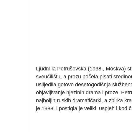
Ljudmila Petruševska (1938., Moskva) s
sveučilištu, a prozu počela pisati sredino
uslijedila gotovo desetogodišnja služben
objavljivanje njezinih drama i proze. Pe
najboljih ruskih dramatičarki, a zbirka k
je 1988. i postigla je veliki uspjeh i kod č