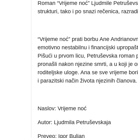
Roman “Vrijeme noć” Ljudmile Petruševske
strukturi, tako i po snazi rečenica, razradi
“Vrijeme noć” prati borbu Ane Andrianovne
emotivno nestabilnu i financijski upropa
Pišući u prvom licu, Petruševska roman pr
pronašli nakon njezine smrti, a u koji je o
roditeljske uloge. Ana se sve vrijeme bori
i parazitski način života njezinih članova.
Naslov: Vrijeme noć
Autor: Ljudmila Petruševskaja
Preveo: Igor Buljan