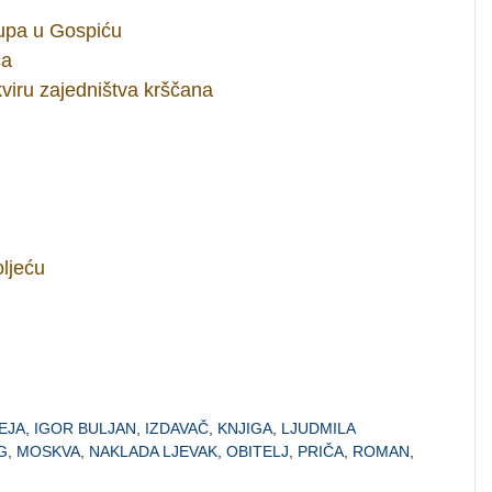
upa u Gospiću
ća
viru zajedništva krščana
oljeću
EJA
,
IGOR BULJAN
,
IZDAVAČ
,
KNJIGA
,
LJUDMILA
G
,
MOSKVA
,
NAKLADA LJEVAK
,
OBITELJ
,
PRIČA
,
ROMAN
,