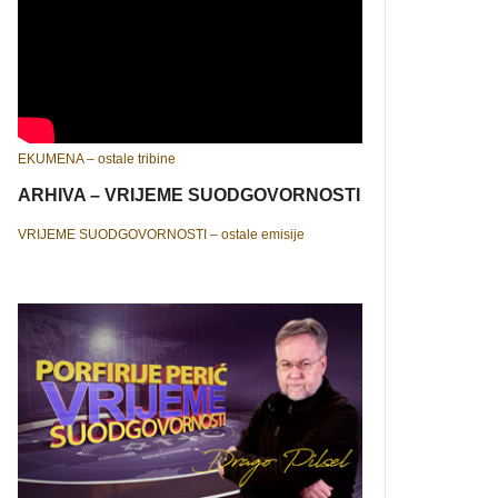
EKUMENA – ostale tribine
ARHIVA – VRIJEME SUODGOVORNOSTI
VRIJEME SUODGOVORNOSTI – ostale emisije