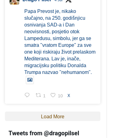
4 Jul
Papa Prevost je, nikako
slučajno, na 250. godišnjicu
osnivanja SAD-a i Dan
neovisnosti, posjetio otok
Lampedusu, simbolu, jer ga se
smatra "vratom Europe" za sve
one koji riskiraju život prelaskom
Mediterana. Lav je, inače,
migracijsku politiku Donalda
Trumpa nazvao "nehumanom".
1
10
X
Load More