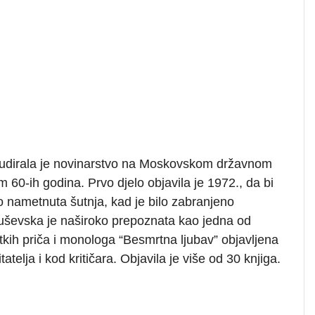
tudirala je novinarstvo na Moskovskom državnom
m 60-ih godina. Prvo djelo objavila je 1972., da bi
o nametnuta šutnja, kad je bilo zabranjeno
truševska je naširoko prepoznata kao jedna od
ratkih priča i monologa “Besmrtna ljubav” objavljena
itatelja i kod kritičara. Objavila je više od 30 knjiga.