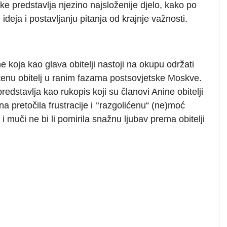
 predstavlja njezino najsloženije djelo, kako po
 ideja i postavljanju pitanja od krajnje važnosti.
 koja kao glava obitelji nastoji na okupu održati
štenu obitelj u ranim fazama postsovjetske Moskve.
edstavlja kao rukopis koji su članovi Anine obitelji
na pretočila frustracije i ‘‘razgolićenu“ (ne)moć
 i muči ne bi li pomirila snažnu ljubav prema obitelji