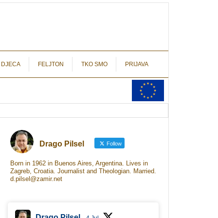
autograf.hr
novinarstvo s potpisom
 DJECA
FELJTON
TKO SMO
PRIJAVA
Drago Pilsel
Follow
Born in 1962 in Buenos Aires, Argentina. Lives in
Zagreb, Croatia. Journalist and Theologian. Married.
d.pilsel@zamir.net
Drago Pilsel