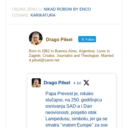
OBJAVLJENO U:
NIKAD ROBOM BY ENCO
OZNAKE:
KARIKATURA
Drago Pilsel
Follow
Born in 1962 in Buenos Aires, Argentina. Lives in
Zagreb, Croatia. Journalist and Theologian. Married.
d.pilsel@zamir.net
Drago Pilsel
4 Jul
Papa Prevost je, nikako
slučajno, na 250. godišnjicu
osnivanja SAD-a i Dan
neovisnosti, posjetio otok
Lampedusu, simbolu, jer ga se
smatra "vratom Europe" za sve