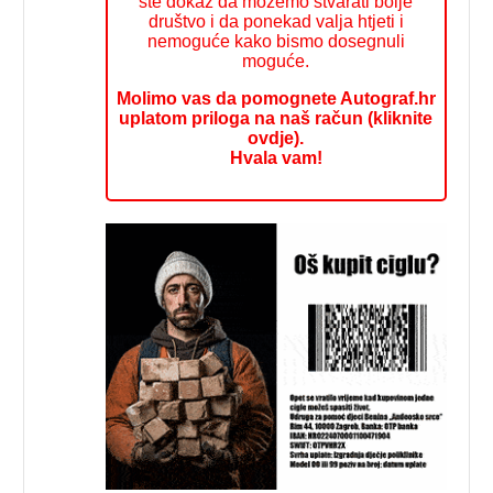
ste dokaz da možemo stvarati bolje
društvo i da ponekad valja htjeti i
nemoguće kako bismo dosegnuli
moguće.
Molimo vas da pomognete Autograf.hr
uplatom priloga na naš račun (kliknite
ovdje).
Hvala vam!