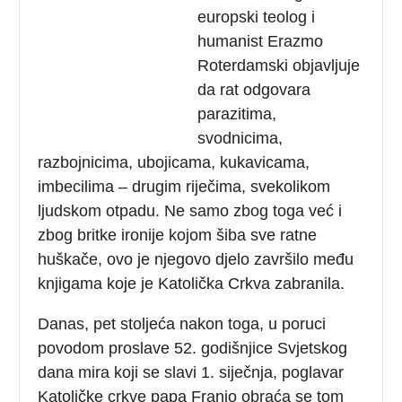
europski teolog i
humanist Erazmo
Roterdamski objavljuje
da rat odgovara
parazitima,
svodnicima,
razbojnicima, ubojicama, kukavicama,
imbecilima – drugim riječima, svekolikom
ljudskom otpadu. Ne samo zbog toga već i
zbog britke ironije kojom šiba sve ratne
huškače, ovo je njegovo djelo završilo među
knjigama koje je Katolička Crkva zabranila.
Danas, pet stoljeća nakon toga, u poruci
povodom proslave 52. godišnjice Svjetskog
dana mira koji se slavi 1. siječnja, poglavar
Katoličke crkve papa Franjo obraća se tom