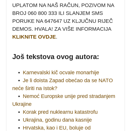
UPLATOM NA NAŠ RAČUN, POZIVOM NA
BROJ 060 800 333 ILI SLANJEM SMS
PORUKE NA 647647 UZ KLJUČNU RIJEČ
DEMOS. HVALA! ZA VIŠE INFORMACIJA
KLIKNITE OVDJE
.
Još tekstova ovog autora:
•
Karnevalski kič ocvale monarhije
•
Je li doista Zapad obećao da se NATO
neće širiti na Istok?
•
Nemoć Europske unije pred stradanjem
Ukrajine
•
Korak pred nuklearnu katastrofu
•
Ukrajina, godinu dana kasnije
•
Hrvatska, kao i EU, boluje od