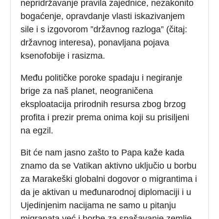
nepridržavanje pravila zajednice, nezakonito
bogaćenje, opravdanje vlasti iskazivanjem
sile i s izgovorom ”državnog razloga” (čitaj:
državnog interesa), ponavljana pojava
ksenofobije i rasizma.
Među političke poroke spadaju i negiranje
brige za naš planet, neograničena
eksploatacija prirodnih resursa zbog brzog
profita i prezir prema onima koji su prisiljeni
na egzil.
Bit će nam jasno zašto to Papa kaže kada
znamo da se Vatikan aktivno uključio u borbu
za Marakeški globalni dogovor o migrantima i
da je aktivan u međunarodnoj diplomaciji i u
Ujedinjenim nacijama ne samo u pitanju
migranata već i borbe za spašavanje zemlje