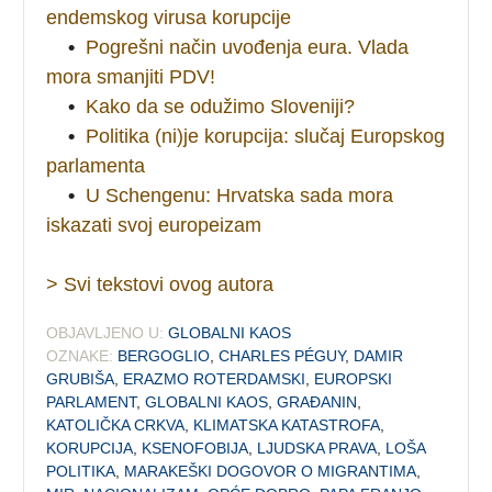
endemskog virusa korupcije
•
Pogrešni način uvođenja eura. Vlada
mora smanjiti PDV!
•
Kako da se odužimo Sloveniji?
•
Politika (ni)je korupcija: slučaj Europskog
parlamenta
•
U Schengenu: Hrvatska sada mora
iskazati svoj europeizam
> Svi tekstovi ovog autora
OBJAVLJENO U:
GLOBALNI KAOS
OZNAKE:
BERGOGLIO
,
CHARLES PÉGUY
,
DAMIR
GRUBIŠA
,
ERAZMO ROTERDAMSKI
,
EUROPSKI
PARLAMENT
,
GLOBALNI KAOS
,
GRAĐANIN
,
KATOLIČKA CRKVA
,
KLIMATSKA KATASTROFA
,
KORUPCIJA
,
KSENOFOBIJA
,
LJUDSKA PRAVA
,
LOŠA
POLITIKA
,
MARAKEŠKI DOGOVOR O MIGRANTIMA
,