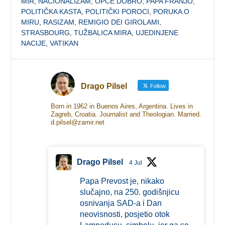
MIR
,
NACIONALIZAM
,
OPĆE DOBRO
,
PAPA FRANJO
,
POLITIČKA KASTA
,
POLITIČKI POROCI
,
PORUKA O
MIRU
,
RASIZAM
,
REMIGIO DEI GIROLAMI
,
STRASBOURG
,
TUŽBALICA MIRA
,
UJEDINJENE
NACIJE
,
VATIKAN
Drago Pilsel
Follow
Born in 1962 in Buenos Aires, Argentina. Lives in
Zagreb, Croatia. Journalist and Theologian. Married.
d.pilsel@zamir.net
Drago Pilsel
4 Jul
Papa Prevost je, nikako
slučajno, na 250. godišnjicu
osnivanja SAD-a i Dan
neovisnosti, posjetio otok