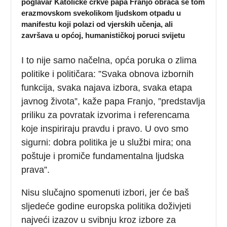
poglavar Katoličke crkve papa Franjo obraća se tom
erazmovskom svekolikom ljudskom otpadu u
manifestu koji polazi od vjerskih učenja, ali
završava u općoj, humanističkoj poruci svijetu
I to nije samo načelna, opća poruka o zlima
politike i političara: ”Svaka obnova izbornih
funkcija, svaka najava izbora, svaka etapa
javnog života”, kaže papa Franjo, ”predstavlja
priliku za povratak izvorima i referencama
koje inspiriraju pravdu i pravo. U ovo smo
sigurni: dobra politika je u službi mira; ona
poštuje i promiče fundamentalna ljudska
prava”.
Nisu slučajno spomenuti izbori, jer će baš
sljedeće godine europska politika doživjeti
najveći izazov u svibnju kroz izbore za