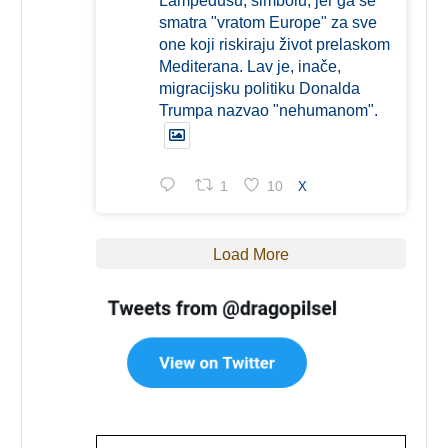
Lampedusu, simbolu, jer ga se
smatra "vratom Europe" za sve
one koji riskiraju život prelaskom
Mediterana. Lav je, inače,
migracijsku politiku Donalda
Trumpa nazvao "nehumanom".
1
10
X
Load More