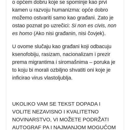
o općem dobru koje se spominje kao prvi
kamen u razvoju humanizma: opće dobro
možemo ostvariti samo kao građani. Zato je
ostao poznat po uzrečici:
Si non es civis, non
es homo
(Ako nisi građanin, nisi čovjek).
U ovome slučaju kao građani koji odbacuju
ksenofobiju, rasizam, nacionalizam i prezir
prema migrantima i siromašnima – poruka je
to koju bi morali ozbiljno shvatiti oni koje je
inficirao virus vlastoljublja.
UKOLIKO VAM SE TEKST DOPADA I
VOLITE NEZAVISNO I KVALITETNO
NOVINARSTVO, VI MOŽETE PODRŽATI
AUTOGRAF PA I NAJMANJOM MOGUĆOM