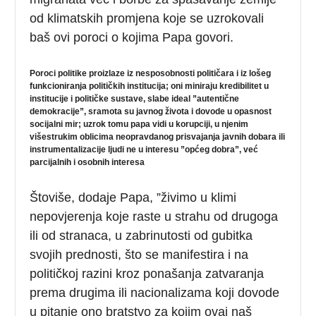
od klimatskih promjena koje se uzrokovali
baš ovi poroci o kojima Papa govori.
Poroci politike proizlaze iz nesposobnosti političara i iz lošeg
funkcioniranja političkih institucija; oni miniraju kredibilitet u
institucije i političke sustave, slabe ideal ”autentične
demokracije”, sramota su javnog života i dovode u opasnost
socijalni mir; uzrok tomu papa vidi u korupciji, u njenim
višestrukim oblicima neopravdanog prisvajanja javnih dobara ili
instrumentalizacije ljudi ne u interesu ”općeg dobra”, već
parcijalnih i osobnih interesa
Štoviše, dodaje Papa, ”živimo u klimi
nepovjerenja koje raste u strahu od drugoga
ili od stranaca, u zabrinutosti od gubitka
svojih prednosti, što se manifestira i na
političkoj razini kroz ponašanja zatvaranja
prema drugima ili nacionalizama koji dovode
u pitanje ono bratstvo za kojim ovaj naš