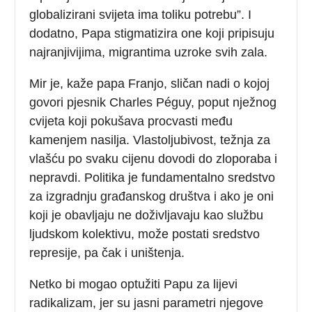
globalizirani svijeta ima toliku potrebu”. I
dodatno, Papa stigmatizira one koji pripisuju
najranjivijima, migrantima uzroke svih zala.
Mir je, kaže papa Franjo, sličan nadi o kojoj
govori pjesnik Charles Péguy, poput nježnog
cvijeta koji pokušava procvasti među
kamenjem nasilja. Vlastoljubivost, težnja za
vlašću po svaku cijenu dovodi do zloporaba i
nepravdi. Politika je fundamentalno sredstvo
za izgradnju građanskog društva i ako je oni
koji je obavljaju ne doživljavaju kao službu
ljudskom kolektivu, može postati sredstvo
represije, pa čak i uništenja.
Netko bi mogao optužiti Papu za lijevi
radikalizam, jer su jasni parametri njegove