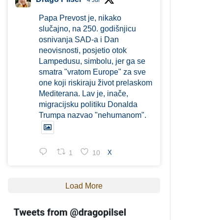
4 Jul
Papa Prevost je, nikako
slučajno, na 250. godišnjicu
osnivanja SAD-a i Dan
neovisnosti, posjetio otok
Lampedusu, simbolu, jer ga se
smatra "vratom Europe" za sve
one koji riskiraju život prelaskom
Mediterana. Lav je, inače,
migracijsku politiku Donalda
Trumpa nazvao "nehumanom".
1
10
X
Load More