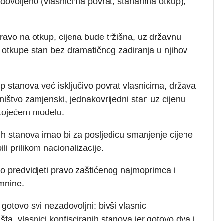
e udovoljeno (vlasnicima povrat, stanarima otkup),
 pravo na otkup, cijena bude tržišna, uz državnu
 otkupe stan bez dramatičnog zadiranja u njihov
p stanova već isključivo povrat vlasnicima, država
ništvo zamjenski, jednakovrijedni stan uz cijenu
stojećem modelu.
ih stanova imao bi za posljedicu smanjenje cijene
li prilikom nacionalizacije.
alo predvidjeti pravo zaštićenog najmoprimca i
amnine.
u gotovo svi nezadovoljni: bivši vlasnici
išta, vlasnici konfisciranih stanova jer gotovo dva i