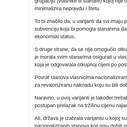
grupaciju (vlasnike ili stanare) kojoj nij
minimalizira nepravdu i štetu.
To bi značilo da, u varijanti da svi imaju
subvenciju koja bi pomogla stanarima da
ekonomski status.
S druge strane, da se nije omogućio otku
je morala svim stanarima osigurati u vlas
koja je odgovarala otkupnoj cijeni po po
Povrat stanova vlasnicima nacionaliziran
za revaloriziranu naknadu koju su bili dobi
Naravno, u ovoj varijanti je također treb
postupan prelazak na tržišnu cijenu naj
Ali, država je izabrala varijantu u kojoj s
nacionaliziranih stanova koji nisu dobili n