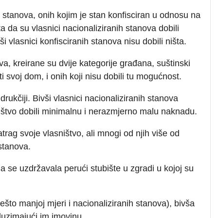
a stanova, onih kojim je stan konfisciran u odnosu na
ta da su vlasnici nacionaliziranih stanova dobili
 vlasnici konfisciranih stanova nisu dobili ništa.
ava, kreirane su dvije kategorije građana, suštinski
i svoj dom, i onih koji nisu dobili tu mogućnost.
drukčiji. Bivši vlasnici nacionaliziranih stanova
ništvo dobili minimalnu i nerazmjerno malu naknadu.
atrag svoje vlasništvo, ali mnogi od njih više od
stanova.
ja se uzdržavala perući stubište u zgradi u kojoj su
ešto manjoj mjeri i nacionaliziranih stanova), bivša
duzimajući im imovinu.