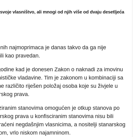
svoje vlasništvo, ali mnogi od njih više od dvaju desetljeća
enih najmoprimaca je danas takvo da ga nije
ili kao pravedan.
. godine kad je donesen Zakon o naknadi za imovinu
stičke vladavine. Tim je zakonom u kombinaciji sa
različito riješen položaj osoba koje su živjele u
rskog prava.
iziranim stanovima omogućen je otkup stanova po
narskog prava u konfisciranim stanovima nisu bili
raćeni negdašnjim vlasnicima, a nositelji stanarskog
nom, vrlo niskom najamninom.