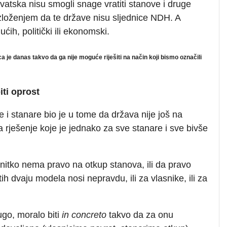
vatska nisu smogli snage vratiti stanove i druge
zloženjem da te države nisu sljednice NDH. A
jućih, politički ili ekonomski.
 je danas takvo da ga nije moguće riješiti na način koji bismo označili
iti oprost
e i stanare bio je u tome da država nije još na
 rješenje koje je jednako za sve stanare i sve bivše
 nitko nema pravo na otkup stanova, ili da pravo
h dvaju modela nosi nepravdu, ili za vlasnike, ili za
rugo, moralo biti
in concreto
takvo da za onu