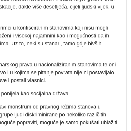
cije, dakle više desetljeća, cijeli ljudski vijek, u
rimci u konfisciranim stanovima koji nisu mogli
loženi i visokoj najamnini kao i mogućnosti da ih
ima. Uz to, neki su stanari, tamo gdje bivših
.
anarskog prava u nacionaliziranim stanovima te oni
vo i u kojima se pitanje povrata nije ni postavljalo.
e i postali vlasnici.
 ponijela kao socijalna država.
pravi monstrum od pravnog režima stanova u
upe ljudi diskriminirane po nekoliko različitih
 moguće popraviti, moguće je samo pokušati ublažiti