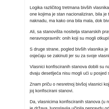
Logika različitog tretmana bivših vlasnik
one kojima je stan nacionaliziran, bila je 
naknadu, ma kako ona bila mala, dok bivši
Ali, sa stanovišta nositelja stanarskih pr
neravnopravnih: onih koji su mogli otkupit
S druge strane, pogled bivših vlasnika je 
osjećaju se zakinuti jer su za svoje vlas
Vlasnici konfisciranih stanova dobili su n
dvaju desetljeća nisu mogli ući u posjed 
Znam priču o nesretnoj bivšoj vlasnici ko
joj konfiscirani stanovi.
Da, vlasnicima konfisciranih stanova (u n
je država Jugoslavija učinila nepravdu o