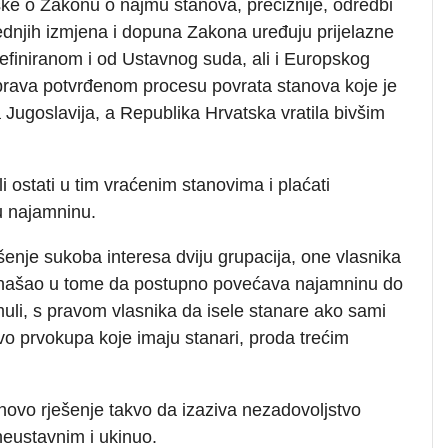
ke o Zakonu o najmu stanova, preciznije, odredbi
ednjih izmjena i dopuna Zakona uređuju prijelazne
definiranom i od Ustavnog suda, ali i Europskog
prava potvrđenom procesu povrata stanova koje je
a Jugoslavija, a Republika Hrvatska vratila bivšim
i ostati u tim vraćenim stanovima i plaćati
nu najamninu.
enje sukoba interesa dviju grupacija, one vlasnika
a, našao u tome da postupno povećava najamninu do
muli, s pravom vlasnika da isele stanare ako sami
avo prvokupa koje imaju stanari, proda trećim
vo novo rješenje takvo da izaziva nezadovoljstvo
neustavnim i ukinuo.