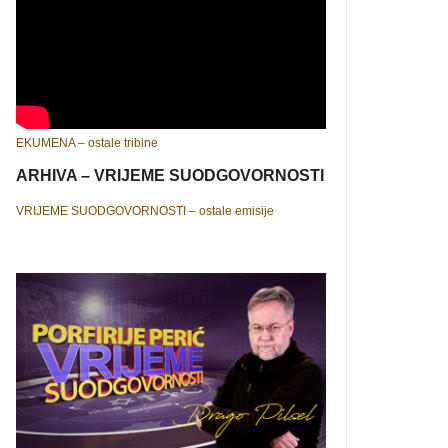
EKUMENA – ostale tribine
ARHIVA – VRIJEME SUODGOVORNOSTI
VRIJEME SUODGOVORNOSTI – ostale emisije