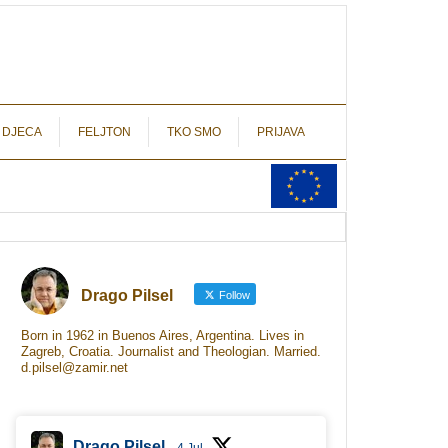
autograf.hr
novinarstvo s potpisom
 DJECA
FELJTON
TKO SMO
PRIJAVA
Drago Pilsel
Follow
Born in 1962 in Buenos Aires, Argentina. Lives in
Zagreb, Croatia. Journalist and Theologian. Married.
d.pilsel@zamir.net
Drago Pilsel