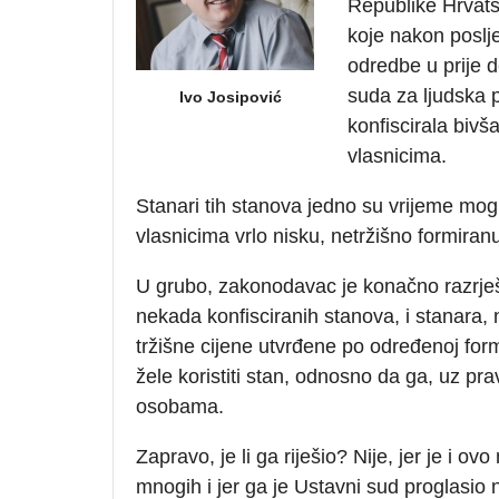
Republike Hrvats
koje nakon poslj
odredbe u prije 
suda za ljudska 
Ivo Josipović
konfiscirala bivš
vlasnicima.
Stanari tih stanova jedno su vrijeme mogl
vlasnicima vrlo nisku, netržišno formira
U grubo, zakonodavac je konačno razrješ
nekada konfisciranih stanova, i stanar
tržišne cijene utvrđene po određenoj for
žele koristiti stan, odnosno da ga, uz pr
osobama.
Zapravo, je li ga riješio? Nije, jer je i o
mnogih i jer ga je Ustavni sud proglasio 