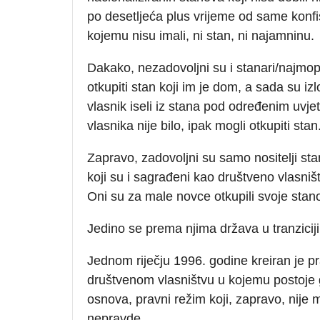
po desetljeća plus vrijeme od same konfiska
kojemu nisu imali, ni stan, ni najamninu.
Dakako, nezadovoljni su i stanari/najmop
otkupiti stan koji im je dom, a sada su iz
vlasnik iseli iz stana pod određenim uvjet
vlasnika nije bilo, ipak mogli otkupiti stan
Zapravo, zadovoljni su samo nositelji st
koji su i sagrađeni kao društveno vlasništ
Oni su za male novce otkupili svoje stanov
Jedino se prema njima država u tranziciji
Jednom riječju 1996. godine kreiran je 
društvenom vlasništvu u kojemu postoje gr
osnova, pravni režim koji, zapravo, nije
nepravde.