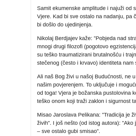
Samit ekumenske amplitude i najuži od s
Vjere. Kad bi sve ostalo na nadanju, pa 
bi došlo do ujedinjenja.
Nikolaj Berdjajev kaže: ”Pobjeda nad st
mnogi drugi filozofi (pogotovo egzistencija
su teško traumatizirani brutalnošću i traj
stečenog (često i krvavo) identiteta na
Ali naš Bog živi u našoj Budućnosti, ne u n
našim povjerenjem. To uključuje i moguć
od toga! Vjera je božanska pustolovina koj
teško onom koji traži zaklon i sigurnost t
Misao Jaroslava Pelikana: ”Tradicija je ž
živih”. I još nešto (od istog autora): ”Ako
– sve ostalo gubi smisao”.