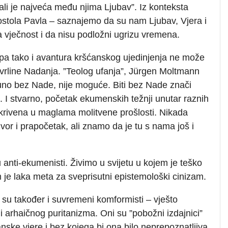
, ali je najveća među njima Ljubav”. Iz konteksta
stola Pavla – saznajemo da su nam Ljubav, Vjera i
 vječnost i da nisu podložni ugrizu vremena.
pa tako i avantura kršćanskog ujedinjenja ne može
vrline Nadanja. ”Teolog ufanja”, Jürgen Moltmann
tpuno bez Nade, nije moguće. Biti bez Nade znači
. I stvarno, početak ekumenskih težnji unutar raznih
akrivena u maglama molitvene prošlosti. Nikada
zvor i prapočetak, ali znamo da je tu s nama još i
u anti-ekumenisti. Živimo u svijetu u kojem je teško
am je laka meta za sveprisutni epistemološki cinizam.
 su također i suvremeni komformisti – vješto
a i arhaičnog puritanizma. Oni su ”pobožni izdajnici”
ćanske vjere i bez kojega bi ona bilo neprepoznatljiva