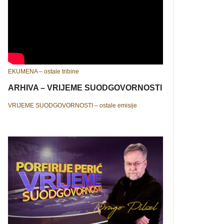
EKUMENA – ostale tribine
ARHIVA – VRIJEME SUODGOVORNOSTI
VRIJEME SUODGOVORNOSTI – ostale emisije