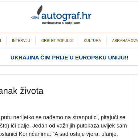
I
INTERVJU
ORBI ET POPULIS
KULTURA
ABRAHAMOVA
UKRAJINA ČIM PRIJE U EUROPSKU UNIJU!!
anak života
tu nerijetko se nađemo na stranputici, pitajući se
to) ići dalje. Jedan od važnijih putokaza uvijek sam
oslanici Korinćanima: ”A sad ostaje vjera, ufanje,