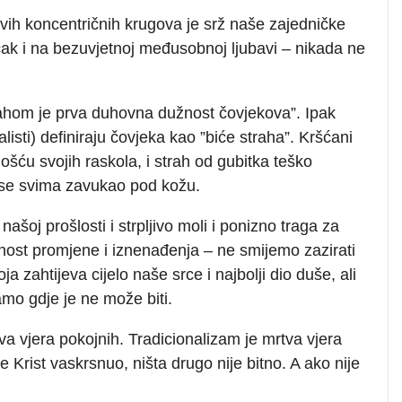
vih koncentričnih krugova je srž naše zajedničke
čak i na bezuvjetnoj međusobnoj ljubavi – nikada ne
rahom je prva duhovna dužnost čovjekova”. Ipak
listi) definiraju čovjeka kao ”biće straha”. Kršćani
nošću svojih raskola, i strah od gubitka teško
m se svima zavukao pod kožu.
ašoj prošlosti i strpljivo moli i ponizno traga za
nost promjene i iznenađenja – ne smijemo zazirati
a zahtijeva cijelo naše srce i najbolji dio duše, ali
amo gdje je ne može biti.
iva vjera pokojnih. Tradicionalizam je mrtva vjera
 je Krist vaskrsnuo, ništa drugo nije bitno. A ako nije