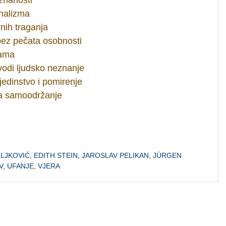
nalizma
vnih traganja
 bez pečata osobnosti
jama
 vodi ljudsko neznanje
jedinstvo i pomirenje
za samoodržanje
LJKOVIĆ
,
EDITH STEIN
,
JAROSLAV PELIKAN
,
JÜRGEN
V
,
UFANJE
,
VJERA