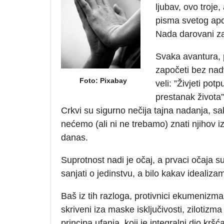
ljubav, ovo troje
pisma svetog apo
Nada darovani za
Svaka avantura, 
započeti bez nad
Foto: Pixabay
veli: ”Živjeti po
prestanak života”
Crkvi su sigurno nečija tajna nadanja, s
nećemo (ali ni ne trebamo) znati njihov i
danas.
Suprotnost nadi je očaj, a prvaci očaja s
sanjati o jedinstvu, a bilo kakav idealiz
Baš iz tih razloga, protivnici ekumenizma
skriveni iza maske isključivosti, zilotizm
principa ufanja, koji je integralni dio krš