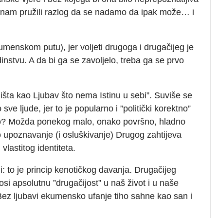
u nam pružili razlog da se nadamo da ipak može… i
.
menskom putu), jer voljeti drugoga i drugačijeg je
edinstvu. A da bi ga se zavoljelo, treba ga se prvo
išta kao Ljubav što nema Istinu u sebi”. Suviše se
e ljude, jer to je popularno i ”politički korektno”
jemo? Možda ponekog malo, onako površno, hladno
o upoznavanje (i osluškivanje) Drugog zahtijeva
vlastitog identiteta.
: to je princip kenotičkog davanja. Drugačijeg
osi apsolutnu ”drugačijost” u naš život i u naše
Bez ljubavi ekumensko ufanje tiho sahne kao san i