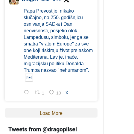
4 Jul
Papa Prevost je, nikako
slučajno, na 250. godišnjicu
osnivanja SAD-a i Dan
neovisnosti, posjetio otok
Lampedusu, simbolu, jer ga se
smatra "vratom Europe" za sve
one koji riskiraju život prelaskom
Mediterana. Lav je, inače,
migracijsku politiku Donalda
Trumpa nazvao "nehumanom".
1
10
X
Load More