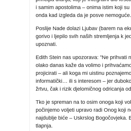
i samim apostolima – onima istim koji s
onda kad izgleda da je posve nemoguće
Poslije Nade dolazi Ljubav (barem na eku
gorivo i ljepilo svih naših stremljenja k j
upoznati.
Edith Stein nas upozorava: ”Ne prihvati n
olako danas kaže da volimo i prihvaćamo sv
projicirati – ali koga mi uistinu pozna
informatički… ili s interesom – jer dubok
žrtvu, čak i rizik djelomičnog odricanja od 
Tko je spreman na to osim onoga koji voli
počinjemo voljeti upravo radi Onog koji n
najdublje biće – Uskrslog Bogočovjeka. 
tlapnja.