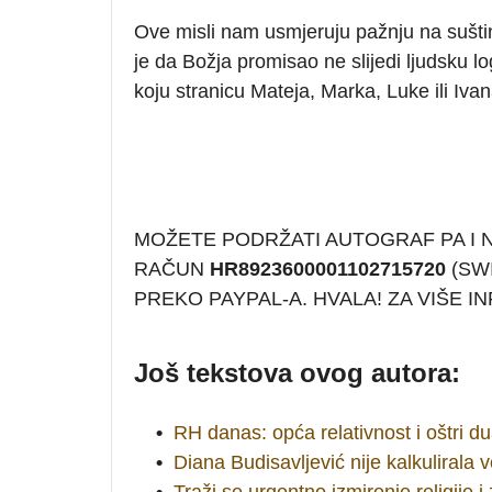
Ove misli nam usmjeruju pažnju na sušt
je da Božja promisao ne slijedi ljudsku log
koju stranicu Mateja, Marka, Luke ili Ivana
MOŽETE PODRŽATI AUTOGRAF PA I
RAČUN
HR8923600001102715720
(SWI
PREKO PAYPAL-A. HVALA! ZA VIŠE 
Još tekstova ovog autora:
•
RH danas: opća relativnost i oštri d
•
Diana Budisavljević nije kalkulirala 
•
Traži se urgentno izmirenje religije i