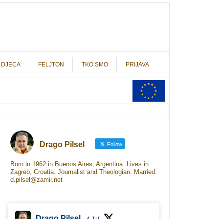
autograf.hr
novinarstvo s potpisom
 DJECA
FELJTON
TKO SMO
PRIJAVA
Drago Pilsel
Follow
Born in 1962 in Buenos Aires, Argentina. Lives in
Zagreb, Croatia. Journalist and Theologian. Married.
d.pilsel@zamir.net
Drago Pilsel