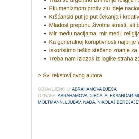
•
Ekumenizmom protiv zlu ideje nacio
•
Kršćanski put je put čekanja i kreati
•
Mladost prepunu životne strasti, ali
•
Mir među nacijama, mir među religi
•
Ka generalnoj koruptivnosti najprije
•
Iskoristimo teško stečeno znanje za 
•
Treba nam izlazak iz logike straha 
> Svi tekstovi ovog autora
OBJAVLJENO U:
ABRAHAMOVA DJECA
OZNAKE:
ABRAHAMOVA DJECA
,
ALEKSANDAR MI
MOLTMANN
,
LJUBAV
,
NADA
,
NIKOLAJ BERDJAJE