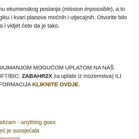
inu ekumenskog poslanja (
mission impossible
), a to
iku i kvari planove moćnih i utjecajnih. Otvorite bilo
 i vidjet ćete da je tako.
 NAJMANJOM MOGUĆOM UPLATOM NA NAŠ
FT/BIC:
ZABAHR2X
za uplate iz inozemstva) ILI
INFORMACIJA
KLIKNITE OVDJE
.
ualizam - anything goes
već je suosjećala
 znanosti